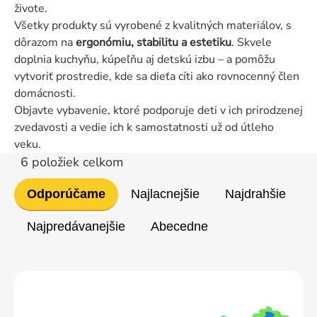
živote.
Všetky produkty sú vyrobené z kvalitných materiálov, s
dôrazom na
ergonómiu, stabilitu a estetiku
. Skvele
doplnia kuchyňu, kúpeľňu aj detskú izbu – a pomôžu
vytvoriť prostredie, kde sa dieťa cíti ako rovnocenný člen
domácnosti.
Objavte vybavenie, ktoré podporuje deti v ich prirodzenej
zvedavosti a vedie ich k samostatnosti už od útleho
veku.
6
položiek celkom
Radenie
Odporúčame
Najlacnejšie
Najdrahšie
produktov
Najpredávanejšie
Abecedne
Výpis
produktov