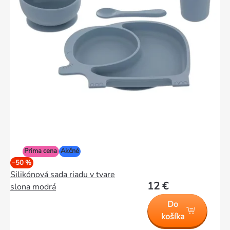
Prima cena
Akčné
–50 %
Silikónová sada riadu v tvare
12 €
slona modrá
Do
košíka