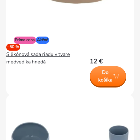
Prima cena
Akčné
–50 %
Silikónová sada riadu v tvare
12 €
medvedíka hnedá
Do
košíka