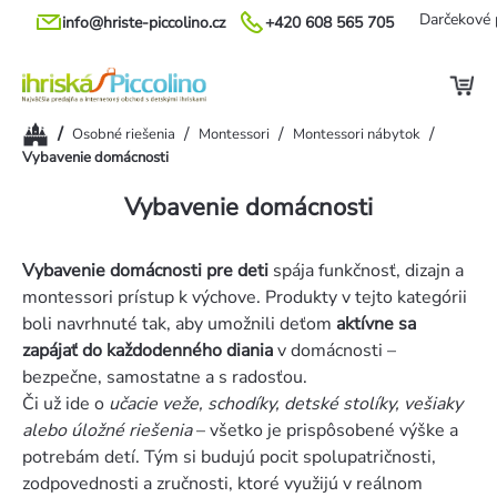
Prejsť
Darčekové 
info@hriste-piccolino.cz
+420 608 565 705
na
obsah
Domov
/
/
/
/
Osobné riešenia
Montessori
Montessori nábytok
Vybavenie domácnosti
Vybavenie domácnosti
Vybavenie domácnosti pre deti
spája funkčnosť, dizajn a
montessori prístup k výchove. Produkty v tejto kategórii
boli navrhnuté tak, aby umožnili deťom
aktívne sa
zapájať do každodenného diania
v domácnosti –
bezpečne, samostatne a s radosťou.
Či už ide o
učacie veže, schodíky, detské stolíky, vešiaky
alebo úložné riešenia
– všetko je prispôsobené výške a
potrebám detí. Tým si budujú pocit spolupatričnosti,
zodpovednosti a zručnosti, ktoré využijú v reálnom