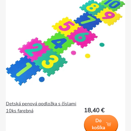
Detská penová podložka s číslami
18,40 €
10ks farebná
Do
košíka