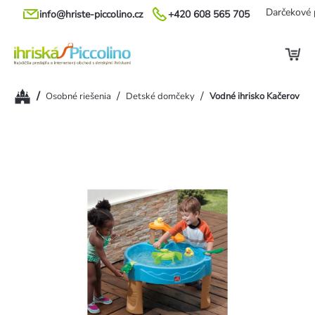
Prejsť
Darčekové 
info@hriste-piccolino.cz
+420 608 565 705
na
obsah
Domov
/
/
/
Osobné riešenia
Detské domčeky
Vodné ihrisko Kačerov