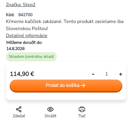
hodnotenie
Značka:
Step2
produktu
Kód:
842700
je
Kŕmenie kačičiek zakázané. Tento produkt zasielame iba
0,0
Slovenskou Poštou!
z
Detailné informácie
5
Môžeme doručiť do:
hviezdičiek.
14.8.2026
Skladom (centrálny sklad)
114,90 €
Jednotková
cena:
Pridať do košíka
Zdieľať
Strážiť
Tlač