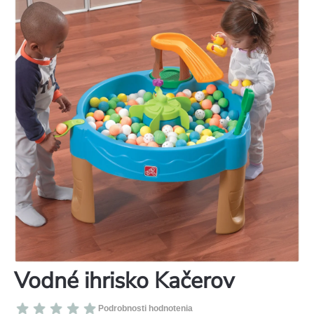
Vodné ihrisko Kačerov
Priemerné
Podrobnosti hodnotenia