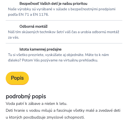
Bezpečnosť Vašich detí je našou prioritou
Naše výrobky sú vyrábané v súlade s bezpečnostnými predpismi
podľa EN 71 a EN 1176.
Odborná montáž
Náš tím skúsených technikov šetrí váš čas a urobia odbornú montáž
za vás.
Istota kamennej predajne
Tu si všetko prezriete, vyskúšate aj objednáte. Máte to k nám
ďaleko? Potom Vás pozývame na virtuálnu prehliadku.
Popis
podrobný popis
Voda patrí k zábave a nielen k letu.
Deti hranie s vodou milujú a fascinuje všetky malé a zvedavé deti
u ktorých povzbudzuje zmyslové schopnosti.