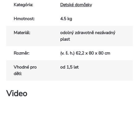
Kategória
:
Detské domčeky
Hmotnost
:
4.5 kg
Materiál
:
odolný zdravotně nezávadný
plast
Rozměr
:
(v. š. h.) 62,2 x 80 x 80 cm
Vhodné pro
od 1,5 let
děti
:
Video