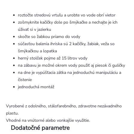
roztočte stredovú vrtuľu a urobte vo vode obrí vietor
zošmyknite kačičky dole po šmýkačke a nechajte je ich
úživať si v jazierku
skočte so žabkou priamo do vody
súčasťou balenia ihriska sú 2 kačičky, žabiak, veža so
šmýkačkou a lopatka
herný stolček pojme až 15 litrov vody
na zábavu je možné okrem vody použiť aj piesok či guličky
na dne je vypúšťacia zátka na jednoduchú manipuláciu a
čistenie
jednoduchá montáž
Vyrobené z odolného, stálofarebného, zdravotne nezávadného
plastu.
Vhodné na vnútorné alebo vonkajšie využitie.
Dodatočné parametre