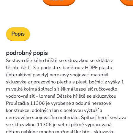
Popis
podrobný popis
Sestava dětského hřiště se skluzavkou se skládá z
těchto částí: 3 x podesta s bariérou z HDPE plastu
(interaktivní panely) nerezový spojovací materiál
skluzavka z nerezového plechu s plast. bočnicí z výšky 1
m velká kolmá šplhací síť šikmá lezecí síť ručkovadlo
vodorovná síť - lomená Dětské hřiště se skluzavkou
Prolézačka 11306 je vyrobené z odolné nerezové
konstrukce, odolných lan s ocelovou výztuží a
nerezového spojovacího materiálu. Šplhací herní sestava
se skluzavkou 11306 je velmi pěkně vypracovaná,
dětem nabídne mnoho možností ke hře - skluzavku,