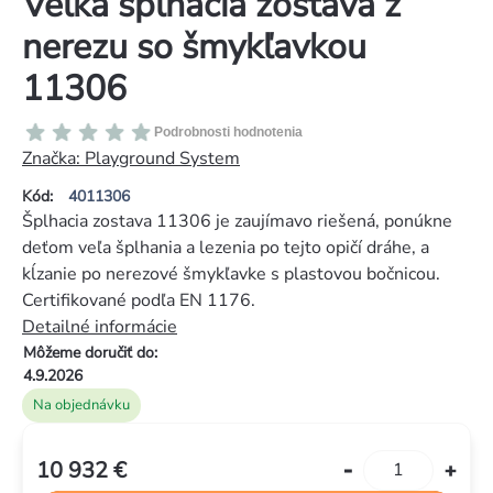
Veľká šplhacia zostava z
nerezu so šmykľavkou
11306
Priemerné
Podrobnosti hodnotenia
hodnotenie
Značka:
Playground System
produktu
Kód:
4011306
je
Šplhacia zostava 11306 je zaujímavo riešená, ponúkne
0,0
deťom veľa šplhania a lezenia po tejto opičí dráhe, a
z
kĺzanie po nerezové šmykľavke s plastovou bočnicou.
5
Certifikované podľa EN 1176.
hviezdičiek.
Detailné informácie
Môžeme doručiť do:
4.9.2026
Na objednávku
10 932 €
Jednotková