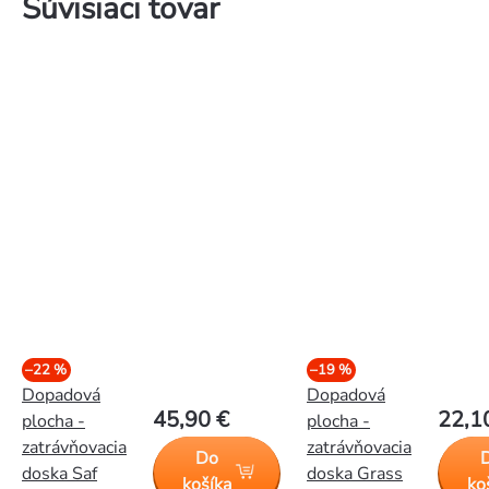
Súvisiaci tovar
–22 %
–19 %
Dopadová
Dopadová
45,90 €
22,1
plocha -
plocha -
zatrávňovacia
zatrávňovacia
Do
doska Saf
doska Grass
košíka
ko