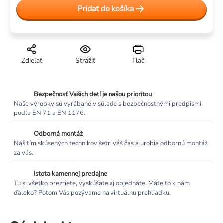
cena:
Pridať do košíka
Zdieľať
Strážiť
Tlač
Bezpečnosť Vašich detí je našou prioritou
Naše výrobky sú vyrábané v súlade s bezpečnostnými predpismi
podľa EN 71 a EN 1176.
Odborná montáž
Náš tím skúsených technikov šetrí váš čas a urobia odbornú montáž
za vás.
Istota kamennej predajne
Tu si všetko prezriete, vyskúšate aj objednáte. Máte to k nám
ďaleko? Potom Vás pozývame na virtuálnu prehliadku.