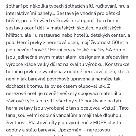
šplhání po několika typech šplhacích sítí, ručkování, hru s
interaktivními panely... Sestava je vhodná pro dětská
hřiště, pro děti všech věkových kategorií. Tuto herní
sestavu ocení děti v mateřských školách, na dětských
hřištích, ale i u restaurací nebo hotelů, dětských center, a
pod. Herní prvky z nerezové oceli, mají životnost 50let a
jsou bezúdržbové !!! Herní prvky české značky SAPrimo
jsou jedinečné svým materiálem, designem a především
výrobce klade velký důraz na kvalitu výrobku. Konstrukce
herního prvku je vyrobena z odolné nerezové oceli, která
není nijak barevně povrchově upravena a nemůže tak
docházet k tomu, že by se časem olupoval lak. Z
nerezové oceli je rovněž veškerý spojovací materiál a
závitové tyče lan a sítí. všechny sítě používané na tyto
herní setavy jsou vyrobené z lan s ocelovou výztuží. Tato
lana jsou velmi odolná vandalům a mají také dlouhou
životnost. Plastové díly jsou vyrobené z HDPE plastu -
odolný a stálo barevný. Upozornění - nerezovou