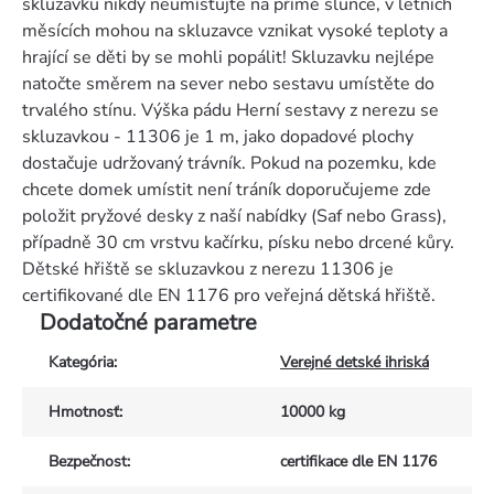
skluzavku nikdy neumísťujte na přímé slunce, v letních
měsících mohou na skluzavce vznikat vysoké teploty a
hrající se děti by se mohli popálit! Skluzavku nejlépe
natočte směrem na sever nebo sestavu umístěte do
trvalého stínu. Výška pádu Herní sestavy z nerezu se
skluzavkou - 11306 je 1 m, jako dopadové plochy
dostačuje udržovaný trávník. Pokud na pozemku, kde
chcete domek umístit není tráník doporučujeme zde
položit pryžové desky z naší nabídky (Saf nebo Grass),
případně 30 cm vrstvu kačírku, písku nebo drcené kůry.
Dětské hřiště se skluzavkou z nerezu 11306 je
certifikované dle EN 1176 pro veřejná dětská hřiště.
Dodatočné parametre
Kategória
:
Verejné detské ihriská
Hmotnosť
:
10000 kg
Bezpečnost
:
certifikace dle EN 1176