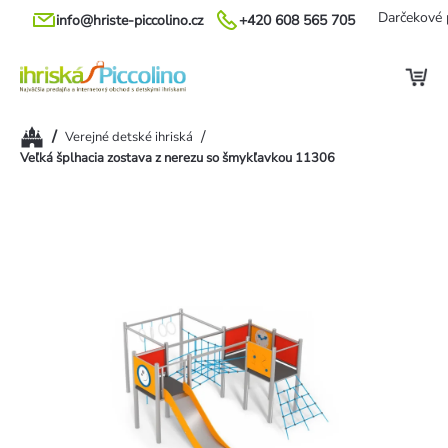
Prejsť
Darčekové 
info@hriste-piccolino.cz
+420 608 565 705
na
obsah
Domov
/
/
Verejné detské ihriská
Veľká šplhacia zostava z nerezu so šmykľavkou 11306