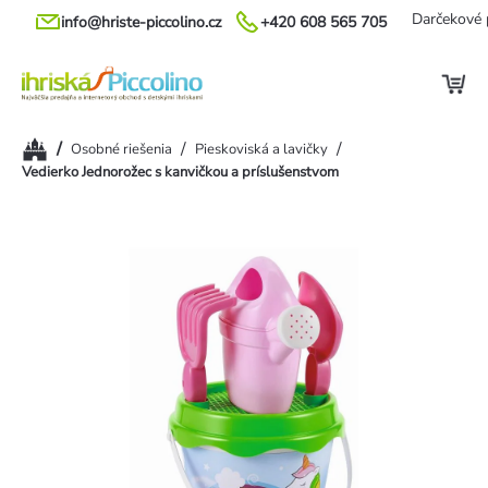
Prejsť
Darčekové 
info@hriste-piccolino.cz
+420 608 565 705
na
obsah
Domov
/
/
/
Osobné riešenia
Pieskoviská a lavičky
Vedierko Jednorožec s kanvičkou a príslušenstvom