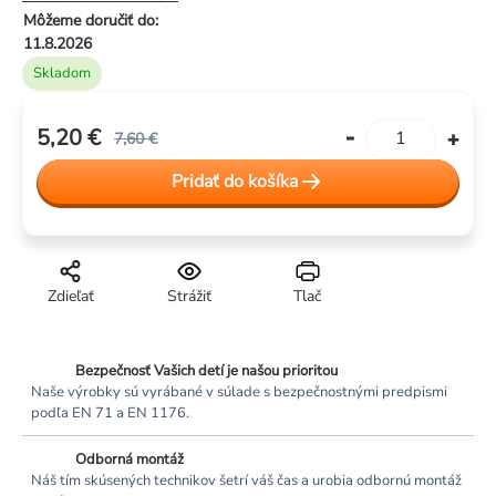
5
Môžeme doručiť do:
hviezdičiek.
11.8.2026
Skladom
5,20 €
7,60 €
Jednotková
Pridať do košíka
cena:
Zdieľať
Strážiť
Tlač
Bezpečnosť Vašich detí je našou prioritou
Naše výrobky sú vyrábané v súlade s bezpečnostnými predpismi
podľa EN 71 a EN 1176.
Odborná montáž
Náš tím skúsených technikov šetrí váš čas a urobia odbornú montáž