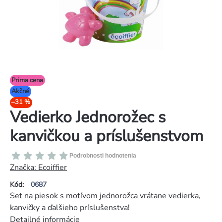
Prima cena
Akčné
–31 %
Vedierko Jednorožec s
kanvičkou a príslušenstvom
Priemerné
Podrobnosti hodnotenia
hodnotenie
Značka:
Ecoiffier
produktu
Kód:
0687
je
Set na piesok s motívom jednorožca vrátane vedierka,
0,0
kanvičky a ďalšieho príslušenstva!
z
Detailné informácie