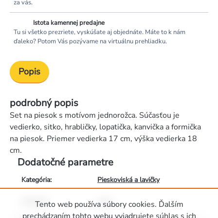
za vás.
Istota kamennej predajne
Tu si všetko prezriete, vyskúšate aj objednáte. Máte to k nám
ďaleko? Potom Vás pozývame na virtuálnu prehliadku.
Popis
podrobný popis
Set na piesok s motívom jednorožca. Súčasťou je
vedierko, sitko, hrabličky, lopatička, kanvička a formička
na piesok. Priemer vedierka 17 cm, výška vedierka 18
cm.
Dodatočné parametre
Kategória
:
Pieskoviská a lavičky
Materiál
:
plast
Tento web používa súbory cookies. Ďalším
prechádzaním tohto webu vyjadrujete súhlas s ich