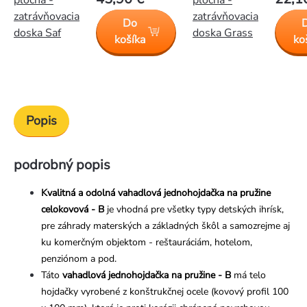
plocha -
plocha -
zatrávňovacia
zatrávňovacia
Do
doska Saf
doska Grass
košíka
ko
Popis
podrobný popis
Kvalitná a odolná vahadlová jednohojdačka na pružine
celokovová - B
je vhodná pre všetky typy detských ihrísk,
pre záhrady materských a základných škôl a samozrejme aj
ku komerčným objektom - reštauráciám, hotelom,
penziónom a pod.
Táto
vahadlová jednohojdačka na pružine - B
má telo
hojdačky vyrobené z konštrukčnej ocele (kovový profil 100