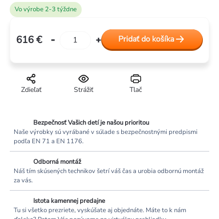
Vo výrobe 2-3 týždne
616 €
Pridať do košíka
Jednotková
cena:
Zdieľať
Strážiť
Tlač
Bezpečnosť Vašich detí je našou prioritou
Naše výrobky sú vyrábané v súlade s bezpečnostnými predpismi
podľa EN 71 a EN 1176.
Odborná montáž
Náš tím skúsených technikov šetrí váš čas a urobia odbornú montáž
za vás.
Istota kamennej predajne
Tu si všetko prezriete, vyskúšate aj objednáte. Máte to k nám