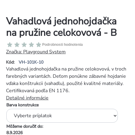
Vahadlová jednohojdačka
na pružine celokovová - B
Priemerné
Podrobnosti hodnotenia
hodnotenie
Značka:
Playground System
produktu
Kód:
VH-101K-10
je
Vahadlová jednohojdačka na pružine celokovová, v troch
0,0
farebných variantách. Deťom ponúkne zábavné hojdanie
z
vďaka konštrukcii (vahadlu), použité kvalitné materiály.
5
Certifikovaná podľa EN 1176.
hviezdičiek.
Detailné informácie
Barva konstrukce
Môžeme doručiť do:
8.9.2026