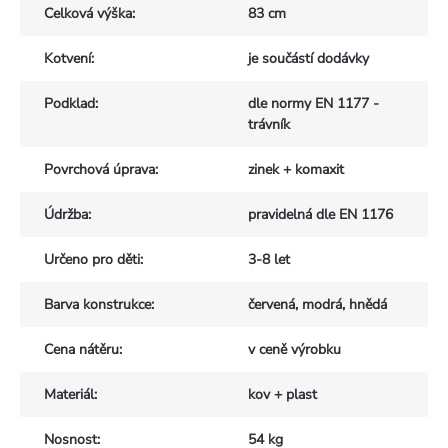
Celková výška
:
83 cm
Kotvení
:
je součástí dodávky
Podklad
:
dle normy EN 1177 -
trávník
Povrchová úprava
:
zinek + komaxit
Údržba
:
pravidelná dle EN 1176
Určeno pro děti
:
3-8 let
Barva konstrukce
:
červená, modrá, hnědá
Cena nátěru
:
v ceně výrobku
Materiál
:
kov + plast
Nosnost
:
54 kg