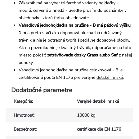
Zákazník má na výber tri farebné varianty hojdačky -
modrá, červená a hnedá - uveďte prosím do poznámky v
objednávke, ktorú farbu objednávate.
Vahadlová jednohojdačka na pružine - B má pádovú výšku
1 m
a preto stačí ako dopadová plocha iba udržiavaný
trávnik a nie je potrebné tvoriť špeciálne dopadové plochy.
Ak na pozemku nie je kvalitný trávnik, odporúčame na toto
miesto položiť
zatrávňovacie dosky Grass alebo Saf
z našej
ponuky.
Vahadlová jednohojdačka na pružine celokovová - B je
certifikovaná podľa EN 1176 pre verejné
detské ihriská
.
Dodatočné parametre
Kategória
:
Verejné detské ihriská
Hmotnosť
:
10000 kg
Bezpečnost
:
certifikace dle EN 1176