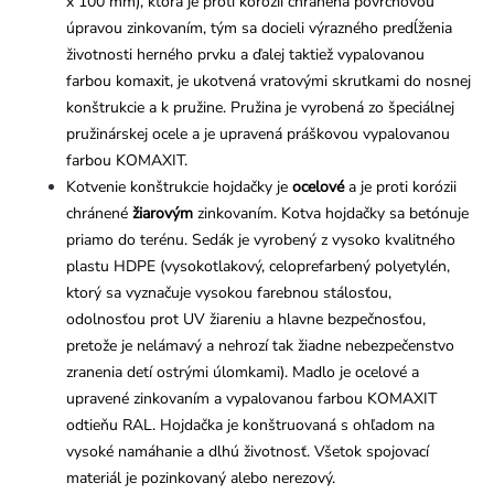
x 100 mm), ktorá je proti korózii chránená povrchovou
úpravou zinkovaním, tým sa docieli výrazného predĺženia
životnosti herného prvku a ďalej taktiež vypalovanou
farbou komaxit, je ukotvená vratovými skrutkami do nosnej
konštrukcie a k pružine. Pružina je vyrobená zo špeciálnej
pružinárskej ocele a je upravená práškovou vypalovanou
farbou KOMAXIT.
Kotvenie konštrukcie hojdačky je
ocelové
a je proti korózii
chránené
žiarovým
zinkovaním. Kotva hojdačky sa betónuje
priamo do terénu. Sedák je vyrobený z vysoko kvalitného
plastu HDPE (vysokotlakový, celoprefarbený polyetylén,
ktorý sa vyznačuje vysokou farebnou stálosťou,
odolnosťou prot UV žiareniu a hlavne bezpečnosťou,
pretože je nelámavý a nehrozí tak žiadne nebezpečenstvo
zranenia detí ostrými úlomkami). Madlo je ocelové a
upravené zinkovaním a vypalovanou farbou KOMAXIT
odtieňu RAL. Hojdačka je konštruovaná s ohľadom na
vysoké namáhanie a dlhú životnosť. Všetok spojovací
materiál je pozinkovaný alebo nerezový.