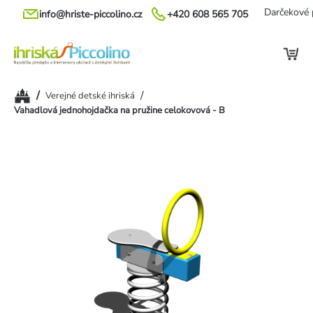
Prejsť
Darčekové 
info@hriste-piccolino.cz
+420 608 565 705
na
obsah
Domov
/
/
Verejné detské ihriská
Vahadlová jednohojdačka na pružine celokovová - B