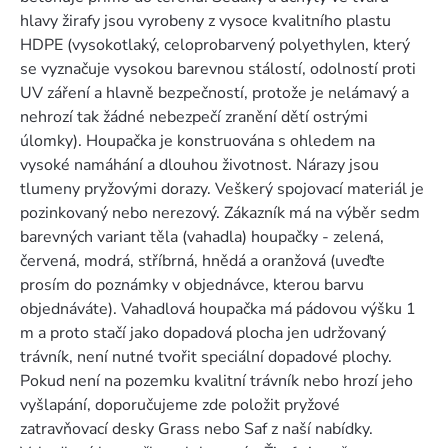
hlavy žirafy jsou vyrobeny z vysoce kvalitního plastu
HDPE (vysokotlaký, celoprobarvený polyethylen, který
se vyznačuje vysokou barevnou stálostí, odolností proti
UV záření a hlavně bezpečností, protože je nelámavý a
nehrozí tak žádné nebezpečí zranění dětí ostrými
úlomky). Houpačka je konstruována s ohledem na
vysoké namáhání a dlouhou životnost. Nárazy jsou
tlumeny pryžovými dorazy. Veškerý spojovací materiál je
pozinkovaný nebo nerezový. Zákazník má na výběr sedm
barevných variant těla (vahadla) houpačky - zelená,
červená, modrá, stříbrná, hnědá a oranžová (uveďte
prosím do poznámky v objednávce, kterou barvu
objednáváte). Vahadlová houpačka má pádovou výšku 1
m a proto stačí jako dopadová plocha jen udržovaný
trávník, není nutné tvořit speciální dopadové plochy.
Pokud není na pozemku kvalitní trávník nebo hrozí jeho
vyšlapání, doporučujeme zde položit pryžové
zatravňovací desky Grass nebo Saf z naší nabídky.