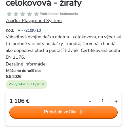
celokovová - žirafy
Priemerné
Podrobnosti hodnotenia
hodnotenie
Značka:
Playground System
produktu
Kód:
VH-210K-10
je
Vahadlová dvojhojdačka odolná - celokovová, na výber sú
0,0
tri farebné varianty hojdačky - modrá, červená a hnedá,
z
ako dopadová plocha postačí trávnik. Certifikovaná podľa
5
EN 1176.
hviezdičiek.
Detailné informácie
Môžeme doručiť do:
8.9.2026
Vo výrobe 2-3 týždne
1 106 €
Jednotková
cena:
Pridať do košíka