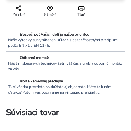
Zdieľať
Strážiť
Tlač
Bezpečnosť Vašich detí je našou prioritou
Naše výrobky sú vyrábané v súlade s bezpečnostnými predpismi
podľa EN 71 a EN 1176.
Odborná montáž
Náš tím skúsených technikov šetrí váš čas a urobia odbornú montáž
za vás.
Istota kamennej predajne
Tu si všetko prezriete, vyskúšate aj objednáte. Máte to k nám
ďaleko? Potom Vás pozývame na virtuálnu prehliadku.
Súvisiaci tovar