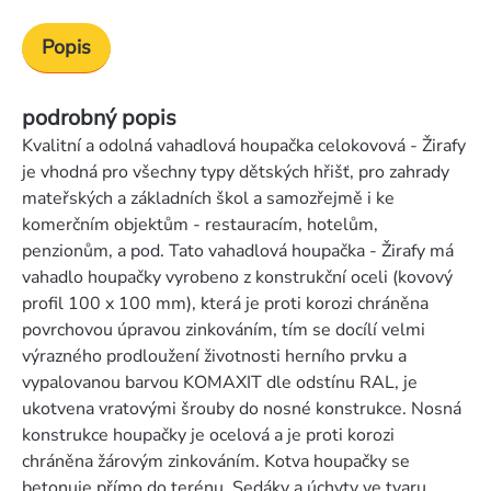
Popis
podrobný popis
Kvalitní a odolná vahadlová houpačka celokovová - Žirafy
je vhodná pro všechny typy dětských hřišť, pro zahrady
mateřských a základních škol a samozřejmě i ke
komerčním objektům - restauracím, hotelům,
penzionům, a pod. Tato vahadlová houpačka - Žirafy má
vahadlo houpačky vyrobeno z konstrukční oceli (kovový
profil 100 x 100 mm), která je proti korozi chráněna
povrchovou úpravou zinkováním, tím se docílí velmi
výrazného prodloužení životnosti herního prvku a
vypalovanou barvou KOMAXIT dle odstínu RAL, je
ukotvena vratovými šrouby do nosné konstrukce. Nosná
konstrukce houpačky je ocelová a je proti korozi
chráněna žárovým zinkováním. Kotva houpačky se
betonuje přímo do terénu. Sedáky a úchyty ve tvaru