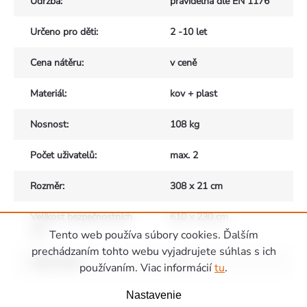
Údržba
:
pravidelná dle EN 1176
Určeno pro děti
:
2 -10 let
Cena nátěru
:
v ceně
Materiál
:
kov + plast
Nosnost
:
108 kg
Počet uživatelů
:
max. 2
Rozměr
:
308 x 21 cm
Velikost bezpečnostních
610 x 230 cm
zón
:
Tento web používa súbory cookies. Ďalším
prechádzaním tohto webu vyjadrujete súhlas s ich
Výška pádu
:
1 m
používaním. Viac informácií
tu
.
Zápätie
Nastavenie