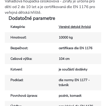
Vahadlová houpačka celokovová - Žirafy je určena pro
děti od 2 do 10 let a je certifikovaná dle EN 1176 pro
veřejná dětská hřiště.
Dodatočné parametre
Kategória
:
Verejné detské ihriská
Hmotnosť
:
10000 kg
Bezpečnost
:
certifikace dle EN 1176
Celková výška
:
104 cm
Kotvení
:
je součástí dodávky
Podklad
:
dle normy EN 1177 -
trávník
Povrchová úprava
:
pozink, komaxit