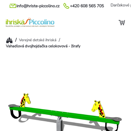
Prejsť
Darčekové 
info@hriste-piccolino.cz
+420 608 565 705
na
obsah
Domov
/
/
Verejné detské ihriská
Vahadlová dvojhojdačka celokovová - žirafy