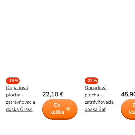
–19 %
–22 %
Dopadová
Dopadová
22,10 €
45,9
plocha -
plocha -
zatrávňovacia
zatrávňovacia
Do
doska Grass
doska Saf
košíka
ko