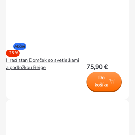
Akčné
–25 %
Hrací stan Domček so svetielkami
75,90 €
a podložkou Beige
Do
košíka