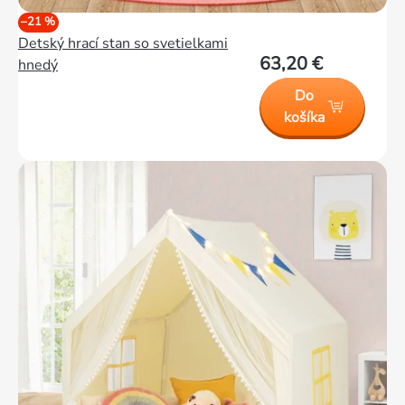
–21 %
Detský hrací stan so svetielkami
63,20 €
hnedý
Do
košíka