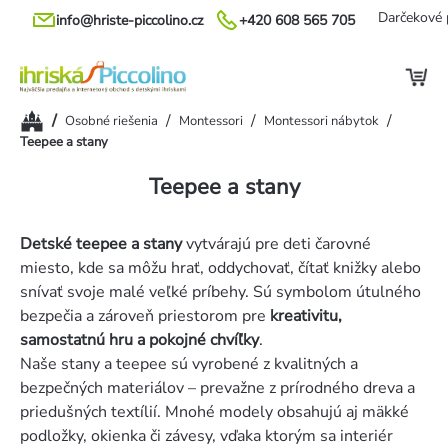
Prejsť
Darčekové 
info@hriste-piccolino.cz
+420 608 565 705
na
obsah
Domov
/
/
/
/
Osobné riešenia
Montessori
Montessori nábytok
Teepee a stany
Teepee a stany
Detské teepee a stany
vytvárajú pre deti čarovné
miesto, kde sa môžu hrať, oddychovať, čítať knižky alebo
snívať svoje malé veľké príbehy. Sú symbolom útulného
bezpečia a zároveň priestorom pre
kreativitu,
samostatnú hru a pokojné chvíľky
.
Naše stany a teepee sú vyrobené z kvalitných a
bezpečných materiálov – prevažne z prírodného dreva a
priedušných textílií. Mnohé modely obsahujú aj mäkké
podložky, okienka či závesy, vďaka ktorým sa interiér