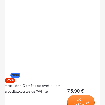
Akčné
–25 %
Hrací stan Domček so svetielkami
75,90 €
a podložkou Beige/White
Do