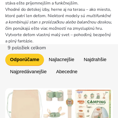
stáva ešte príjemnejším a funkčnejším.
Vhodné do detskej izby, herne aj na terasu – ako miesto,
ktoré patrí len deťom. Niektoré modely sú
multifunkčné
a kombinujú stan s prolézačkou alebo balančnou doskou
,
čím ponúkajú ešte viac možností na zmysluplnú hru.
Vytvorte deťom vlastný malý svet – pohodlný, bezpečný
a plný fantázie.
9
položiek celkom
Radenie
Odporúčame
Najlacnejšie
Najdrahšie
produktov
Najpredávanejšie
Abecedne
Výpis
produktov