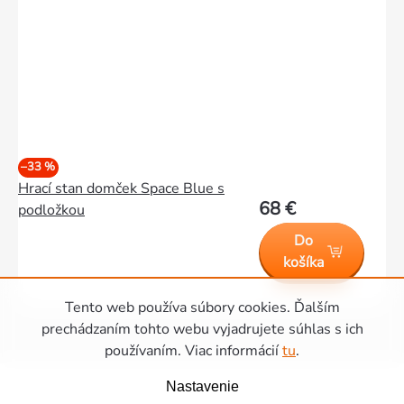
–33 %
Hrací stan domček Space Blue s
68 €
podložkou
Do
košíka
Tento web používa súbory cookies. Ďalším
prechádzaním tohto webu vyjadrujete súhlas s ich
Ovládacie
používaním. Viac informácií
tu
.
Zápätie
prvky
Nastavenie