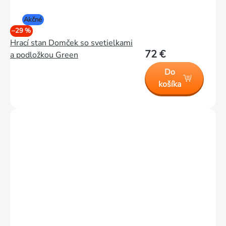
Akčné
–29 %
Hrací stan Domček so svetielkami
72 €
a podložkou Green
Do
košíka