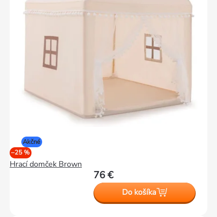
Akčné
–25 %
Hrací domček Brown
76 €
Do košíka