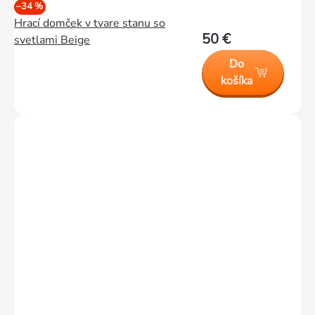
–34 %
Hrací domček v tvare stanu so
50 €
svetlami Beige
Do
košíka