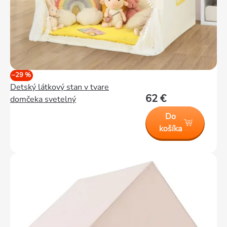
–29 %
Detský látkový stan v tvare
62 €
domčeka svetelný
Do
košíka