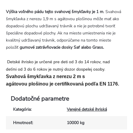
Výška voľného pádu tejto svahovej šmykľavky je 1 m
. Svahová
šmykľavka z nerezu 1,9 m s agátovou plošinou môže mať ako
dopadovú plochu udržiavaný trávnik a nie je potrebné tvoriť
špeciálne dopadové plochy. Ak na mieste umiestnenia nie je
kvalitný udržiavaný trávnik, odporúčame na tomto mieste
položiť
gumové zatrávňovacie dosky Saf alebo Grass.
Detské ihrisko je určené pre deti od 3 do 14 rokov, nad
deťmi od 3 do 6 rokov je nutný dozor dospelej osoby.
Svahová šmykľavka z nerezu 2 m s
agátovou plošinou je certifikovaná podľa EN 1176.
Dodatočné parametre
Kategória
:
Verejné detské ihriská
Hmotnosť
:
10000 kg