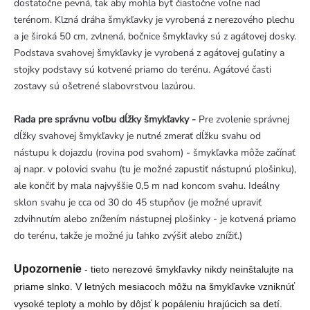
dostatočne pevná, tak aby mohla byť čiastočne voľne nad
terénom. Klzná dráha šmykľavky je vyrobená z nerezového plechu
a je široká 50 cm, zvlnená, bočnice šmykľavky sú z agátovej dosky.
Podstava svahovej šmykľavky je vyrobená z agátovej guľatiny a
stojky podstavy sú kotvené priamo do terénu. Agátové časti
zostavy sú ošetrené slabovrstvou lazúrou.
Rada pre správnu voľbu dĺžky šmykľavky -
Pre zvolenie správnej
dĺžky svahovej šmykľavky je nutné zmerať dĺžku svahu od
nástupu k dojazdu (rovina pod svahom) - šmykľavka môže začínať
aj napr. v polovici svahu (tu je možné zapustiť nástupnú plošinku),
ale končiť by mala najvyššie 0,5 m nad koncom svahu. Ideálny
sklon svahu je cca od 30 do 45 stupňov (je možné upraviť
zdvihnutím alebo znížením nástupnej plošinky - je kotvená priamo
do terénu, takže je možné ju ľahko zvýšiť alebo znížiť.)
Upozornenie
- tieto nerezové šmykľavky nikdy neinštalujte na
priame slnko. V letných mesiacoch môžu na šmykľavke vzniknúť
vysoké teploty a mohlo by dôjsť k popáleniu hrajúcich sa detí.