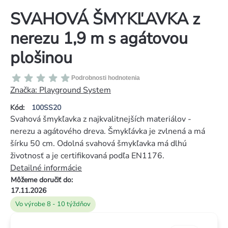
SVAHOVÁ ŠMYKĽAVKA z
nerezu 1,9 m s agátovou
plošinou
Priemerné
Podrobnosti hodnotenia
hodnotenie
Značka:
Playground System
produktu
Kód:
100SS20
je
Svahová šmykľavka z najkvalitnejších materiálov -
0,0
nerezu a agátového dreva. Šmykľávka je zvlnená a má
z
šírku 50 cm. Odolná svahová šmykľavka má dlhú
5
životnosť a je certifikovaná podľa EN1176.
hviezdičiek.
Detailné informácie
Môžeme doručiť do:
17.11.2026
Vo výrobe 8 - 10 týždňov