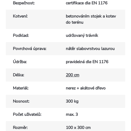
Bezpečnost
:
certifikace dle EN 1176
Kotvení
:
betonováním stojek a kotev
do terénu
Podklad
:
udržovaný trávník
Povrchová úprava
:
nátěr slabovrstvou lazurou
Údržba
:
pravidelná dle EN 1176
Délka
:
200 cm
Materiál
:
nerez + akátové dřevo
Nosnost
:
300 kg
Počet uživatelů
:
max. 3
Rozměr
:
100 x 300 cm