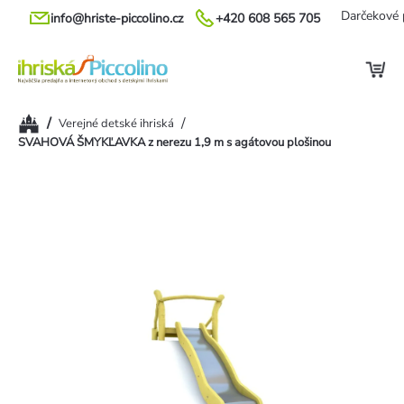
Prejsť
Darčekové 
info@hriste-piccolino.cz
+420 608 565 705
na
obsah
Domov
/
/
Verejné detské ihriská
SVAHOVÁ ŠMYKĽAVKA z nerezu 1,9 m s agátovou plošinou