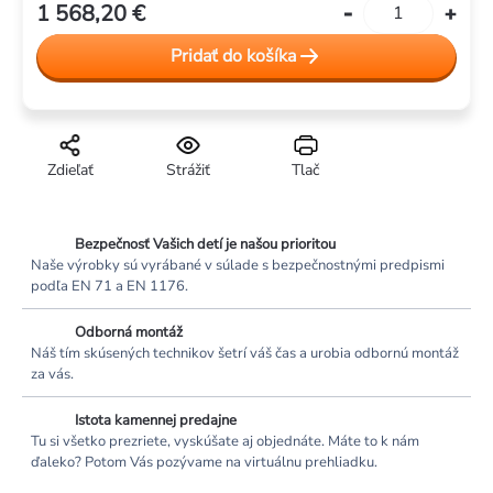
1 568,20 €
Jednotková
cena:
Pridať do košíka
Zdieľať
Strážiť
Tlač
Bezpečnosť Vašich detí je našou prioritou
Naše výrobky sú vyrábané v súlade s bezpečnostnými predpismi
podľa EN 71 a EN 1176.
Odborná montáž
Náš tím skúsených technikov šetrí váš čas a urobia odbornú montáž
za vás.
Istota kamennej predajne
Tu si všetko prezriete, vyskúšate aj objednáte. Máte to k nám
ďaleko? Potom Vás pozývame na virtuálnu prehliadku.