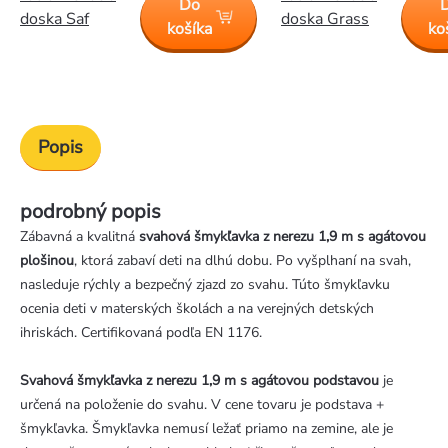
Do
doska Saf
doska Grass
košíka
ko
Popis
podrobný popis
Zábavná a kvalitná
svahová šmykľavka z nerezu 1,9 m s agátovou
plošinou
, ktorá zabaví deti na dlhú dobu. Po vyšplhaní na svah,
nasleduje rýchly a bezpečný zjazd zo svahu. Túto šmykľavku
ocenia deti v materských školách a na verejných detských
ihriskách. Certifikovaná podľa EN 1176.
Svahová šmykľavka z nerezu 1,9 m s agátovou podstavou
je
určená na položenie do svahu. V cene tovaru je podstava +
šmykľavka. Šmykľavka nemusí ležať priamo na zemine, ale je