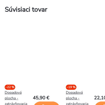
Súvisiaci tovar
–22 %
–19 %
Dopadová
Dopadová
45,90 €
22,1
plocha -
plocha -
zatrávňovacia
zatrávňovacia