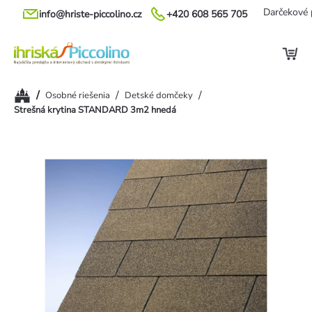
Prejsť
Darčekové 
info@hriste-piccolino.cz
+420 608 565 705
na
obsah
Domov
/
/
/
Osobné riešenia
Detské domčeky
Strešná krytina STANDARD 3m2 hnedá