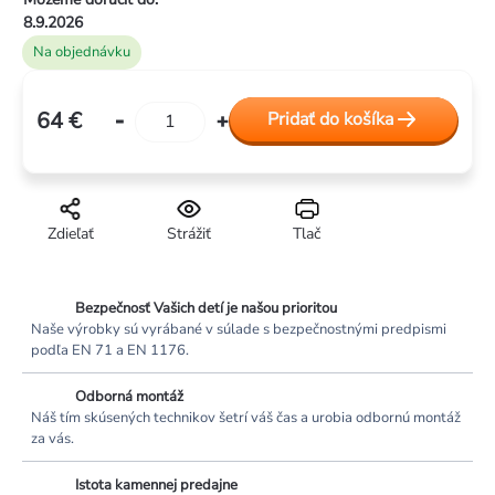
8.9.2026
Na objednávku
64 €
Pridať do košíka
Jednotková
cena:
Zdieľať
Strážiť
Tlač
Bezpečnosť Vašich detí je našou prioritou
Naše výrobky sú vyrábané v súlade s bezpečnostnými predpismi
podľa EN 71 a EN 1176.
Odborná montáž
Náš tím skúsených technikov šetrí váš čas a urobia odbornú montáž
za vás.
Istota kamennej predajne