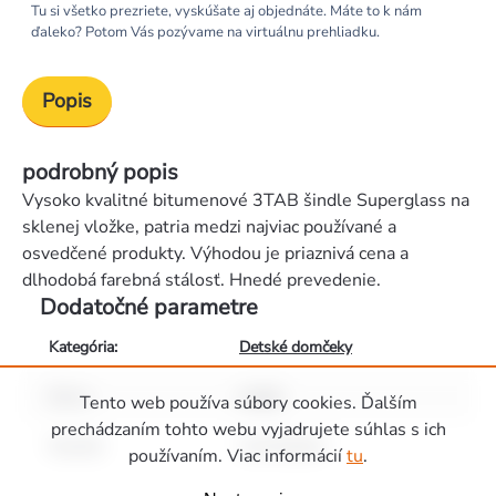
Tu si všetko prezriete, vyskúšate aj objednáte. Máte to k nám
ďaleko? Potom Vás pozývame na virtuálnu prehliadku.
Popis
podrobný popis
Vysoko kvalitné bitumenové 3TAB šindle Superglass na
sklenej vložke, patria medzi najviac používané a
osvedčené produkty. Výhodou je priaznivá cena a
dlhodobá farebná stálosť. Hnedé prevedenie.
Dodatočné parametre
Kategória
:
Detské domčeky
Barva
:
hnědá
Tento web používa súbory cookies. Ďalším
prechádzaním tohto webu vyjadrujete súhlas s ich
Rozměr
:
3m2/1balení
používaním. Viac informácií
tu
.
Zápätie