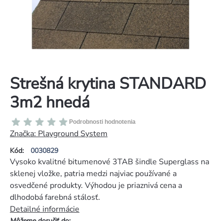
Strešná krytina STANDARD
3m2 hnedá
Priemerné
Podrobnosti hodnotenia
hodnotenie
Značka:
Playground System
produktu
Kód:
0030829
je
Vysoko kvalitné bitumenové 3TAB šindle Superglass na
0,0
sklenej vložke, patria medzi najviac používané a
z
osvedčené produkty. Výhodou je priaznivá cena a
5
dlhodobá farebná stálosť.
hviezdičiek.
Detailné informácie
Môžeme doručiť do: