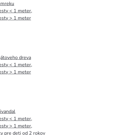
 smreku
esty < 1 meter
,
esty > 1 meter
agátoveho dreva
esty < 1 meter
,
esty > 1 meter
tivandal
esty < 1 meter
,
esty > 1 meter
,
y pre deti od 2 rokov