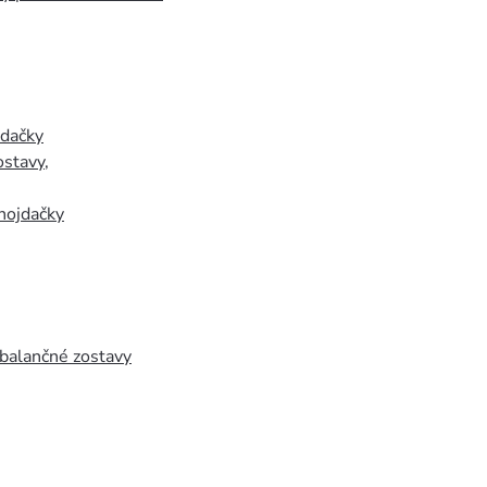
jdačky
ostavy
,
hojdačky
 balančné zostavy