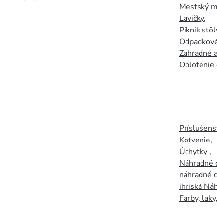
Mestský mo
Lavičky
,
Piknik stôl
Odpadkové
Záhradné a
Oplotenie 
Príslušens
Kotvenie
,
Úchytky
,
Náhradné d
náhradné d
ihriská Ná
Farby, laky