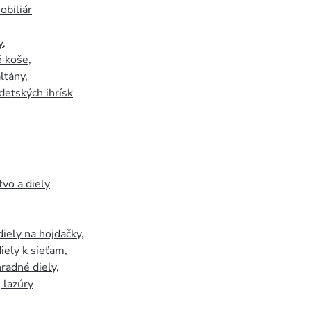
biliár
y
,
 koše
,
ltány
,
detských ihrísk
tvo a diely
iely na hojdačky
,
iely k sieťam
,
hradné diely
,
, lazúry