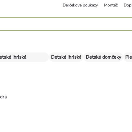
Darčekové poukazy
Montáž
Dop
etské ihriská
Detské ihriská
Detské domčeky
Pie
édra