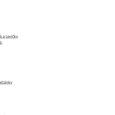
 a lavičky
á
,
altánky