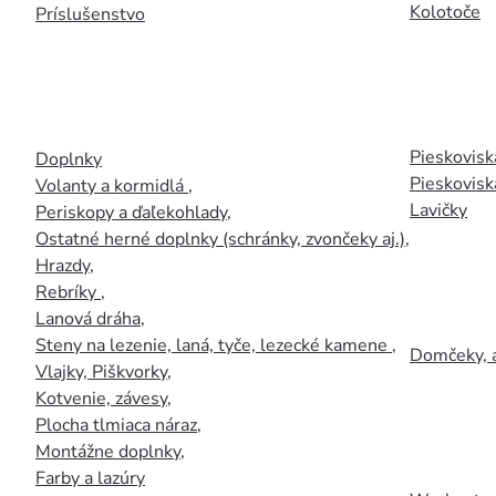
Kolotoče
Príslušenstvo
Pieskoviská
Doplnky
Pieskovisk
Volanty a kormidlá
,
Lavičky
Periskopy a ďaľekohlady
,
Ostatné herné doplnky (schránky, zvončeky aj.)
,
Hrazdy
,
Rebríky
,
Lanová dráha
,
Steny na lezenie, laná, tyče, lezecké kamene
,
Domčeky, 
Vlajky, Piškvorky
,
Kotvenie, závesy
,
Plocha tlmiaca náraz
,
Montážne doplnky
,
Farby a lazúry