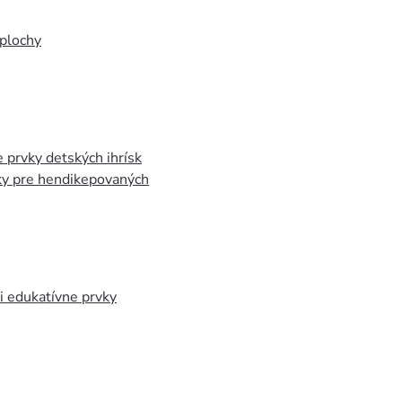
plochy
 prvky detských ihrísk
ky pre hendikepovaných
 edukatívne prvky