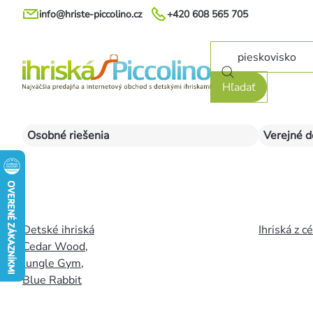
Prejsť
info@hriste-piccolino.cz
+420 608 565 705
na
obsah
Hľadať
Osobné riešenia
Verejné d
Detské ihriská
Ihriská z c
Cedar Wood
,
Jungle Gym
,
Blue Rabbit