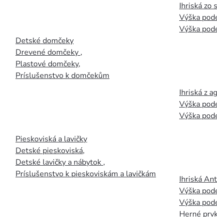
Ihriská zo
Výška pod
Výška pod
Detské domčeky
Drevené domčeky
,
Plastové domčeky
,
Príslušenstvo k domčekům
Ihriská z 
Výška pod
Výška pod
Pieskoviská a lavičky
Detské pieskoviská
,
Detské lavičky a nábytok
,
Príslušenstvo k pieskoviskám a lavičkám
Ihriská An
Výška pod
Výška pod
Herné prvk