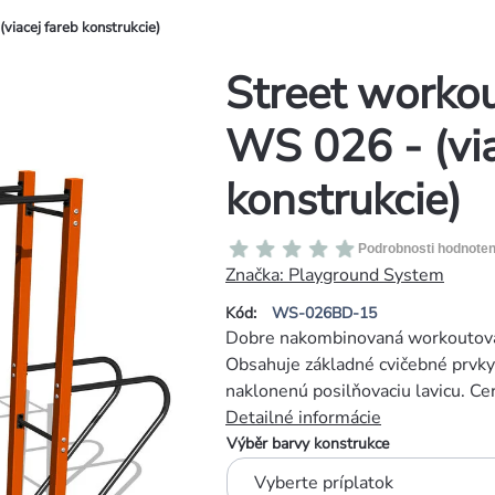
viacej fareb konstrukcie)
Street worko
WS 026 - (via
konstrukcie)
Priemerné
Podrobnosti hodnoten
hodnotenie
Značka:
Playground System
produktu
Kód:
WS-026BD-15
je
Dobre nakombinovaná workoutová 
0,0
Obsahuje základné cvičebné prvky 
z
naklonenú posilňovaciu lavicu. Ce
5
Detailné informácie
hviezdičiek.
Výběr barvy konstrukce