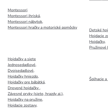
Montessori
Montessori ihriská
,
Montessori nábytok
,
Montessori hračky a motorické pomôcky
Detské ho
Hojdacie z
Hojdačky
,
Pružinové 
Hojdačky a siete
Jednosedadlové
,
Dvojsedadlové
,
Hojdačky hniezdo
,
Šplhacie a
Hojdačky pre bábätká
,
Drevené hojdačky
,
Závesné prvky (siete, hrazdy aj.)
,
Hojdačky na pružine
,
Hojdacie zostavy
,