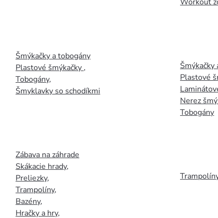
Workout z
Šmýkačky a tobogány
Šmýkačky 
Plastové šmýkačky
,
Plastové 
Tobogány
,
Laminátov
Šmyklavky so schodíkmi
Nerez šmý
Tobogány
Zábava na záhrade
Skákacie hrady
,
Trampolín
Preliezky
,
Trampolíny
,
Bazény
,
Hračky a hry
,