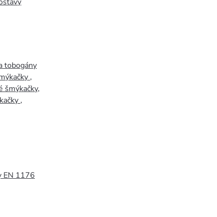
ostavy
a tobogány
šmýkačky
,
é šmýkačky
,
kačky
,
y EN 1176