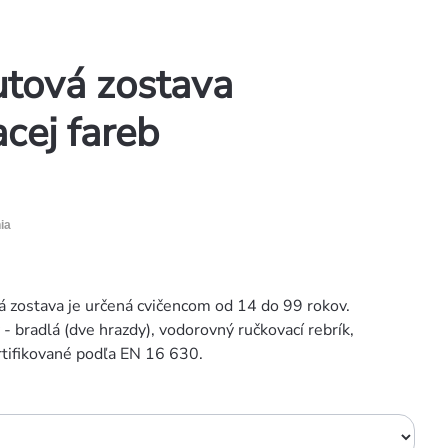
utová zostava
cej fareb
ia
zostava je určená cvičencom od 14 do 99 rokov.
- bradlá (dve hrazdy), vodorovný ručkovací rebrík,
rtifikované podľa EN 16 630.