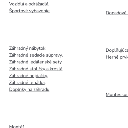
Vozidlá a odrážadlá
,
Športové vybavenie
Dopadové 
Záhradný nábytok
Doplňujúce
Záhradné sedacie súpravy
,
Herné prv
Záhradné jedálenské sety
,
Záhradné stoličky a kreslá
,
Záhradné hojdačky
,
Záhradné lehátka
,
Doplnky na záhradu
Montessori
Montáž