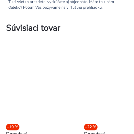
Tu si všetko prezriete, vyskúšate aj objednáte. Máte to k nám
ďaleko? Potom Vás pozývame na virtuálnu prehliadku.
Súvisiaci tovar
–19 %
–22 %