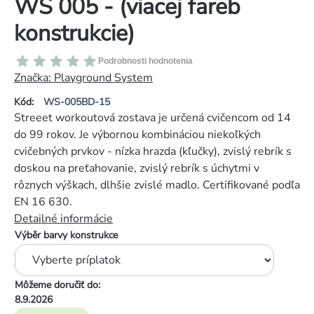
WS 005 - (viacej fareb
konstrukcie)
Priemerné
Podrobnosti hodnotenia
hodnotenie
Značka:
Playground System
produktu
Kód:
WS-005BD-15
je
Streeet workoutová zostava je určená cvičencom od 14
0,0
do 99 rokov. Je výbornou kombináciou niekoľkých
z
cvičebných prvkov - nízka hrazda (kľučky), zvislý rebrík s
5
doskou na preťahovanie, zvislý rebrík s úchytmi v
hviezdičiek.
rôznych výškach, dlhšie zvislé madlo. Certifikované podľa
EN 16 630.
Detailné informácie
Výběr barvy konstrukce
Môžeme doručiť do:
8.9.2026