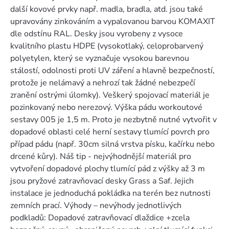
další kovové prvky např. madla, bradla, atd. jsou také
upravovány zinkováním a vypalovanou barvou KOMAXIT
dle odstínu RAL. Desky jsou vyrobeny z vysoce
kvalitního plastu HDPE (vysokotlaký, celoprobarvený
polyetylen, který se vyznačuje vysokou barevnou
stálostí, odolnosti proti UV záření a hlavně bezpečností,
protože je nelámavý a nehrozí tak žádné nebezpečí
zranění ostrými úlomky). Veškerý spojovací materiál je
pozinkovaný nebo nerezový. Výška pádu workoutové
sestavy 005 je 1,5 m. Proto je nezbytně nutné vytvořit v
dopadové oblasti celé herní sestavy tlumící povrch pro
případ pádu (např. 30cm silná vrstva písku, kačírku nebo
drcené kůry). Náš tip - nejvýhodnější materiál pro
vytvoření dopadové plochy tlumící pád z výšky až 3 m
jsou pryžové zatravňovací desky Grass a Saf. Jejich
instalace je jednoduchá pokládka na terén bez nutnosti
zemních prací. Výhody – nevýhody jednotlivých
podkladů: Dopadové zatravňovací dlaždice +zcela