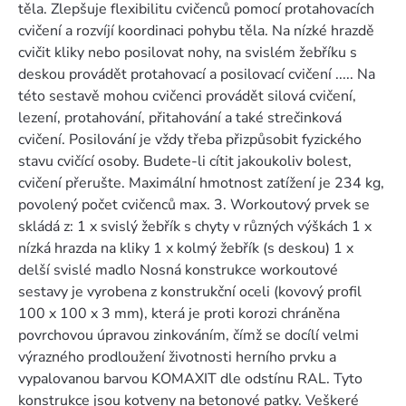
těla. Zlepšuje flexibilitu cvičenců pomocí protahovacích
cvičení a rozvíjí koordinaci pohybu těla. Na nízké hrazdě
cvičit kliky nebo posilovat nohy, na svislém žebříku s
deskou provádět protahovací a posilovací cvičení ..... Na
této sestavě mohou cvičenci provádět silová cvičení,
lezení, protahování, přitahování a také strečinková
cvičení. Posilování je vždy třeba přizpůsobit fyzického
stavu cvičící osoby. Budete-li cítit jakoukoliv bolest,
cvičení přerušte. Maximální hmotnost zatížení je 234 kg,
povolený počet cvičenců max. 3. Workoutový prvek se
skládá z: 1 x svislý žebřík s chyty v různých výškách 1 x
nízká hrazda na kliky 1 x kolmý žebřík (s deskou) 1 x
delší svislé madlo Nosná konstrukce workoutové
sestavy je vyrobena z konstrukční oceli (kovový profil
100 x 100 x 3 mm), která je proti korozi chráněna
povrchovou úpravou zinkováním, čímž se docílí velmi
výrazného prodloužení životnosti herního prvku a
vypalovanou barvou KOMAXIT dle odstínu RAL. Tyto
konstrukce jsou kotveny na betonové patky. Veškeré