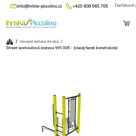
Prejsť
Darčekové 
info@hriste-piccolino.cz
+420 608 565 705
na
obsah
Domov
/
/
Verejné detské ihriská
Street workoutová zostava WS 005 - (viacej fareb konstrukcie)