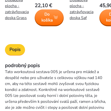
Dopadová
Dopadová
22,10 €
45,9
plocha -
plocha -
zatrávňovacia
zatrávňovacia
Do
doska Grass
doska Saf
košíka
ko
Popis
podrobný popis
Tato workoutová sestava 005 je určena pro mládež a
dospělé nebo pro uživatele s celkovou výškou nad 140
cm, aby na této sestavě mohli zvyšovat svou fyzickou
kondici a zdatnost. Konkrétně na workoutové sestavě
005 lze posilovat svaly horní i dolní poloviny těla, je
určena především k posilování svalů paží, ramen a břicha,
ale je zde možno cvičit i stepy a posilovat dolní polovinu