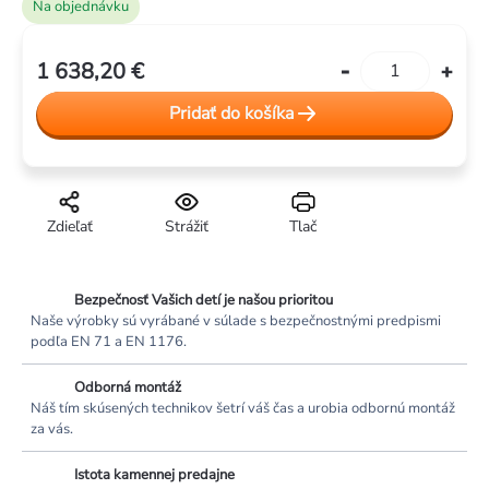
Na objednávku
1 638,20 €
Jednotková
cena:
Pridať do košíka
Zdieľať
Strážiť
Tlač
Bezpečnosť Vašich detí je našou prioritou
Naše výrobky sú vyrábané v súlade s bezpečnostnými predpismi
podľa EN 71 a EN 1176.
Odborná montáž
Náš tím skúsených technikov šetrí váš čas a urobia odbornú montáž
za vás.
Istota kamennej predajne