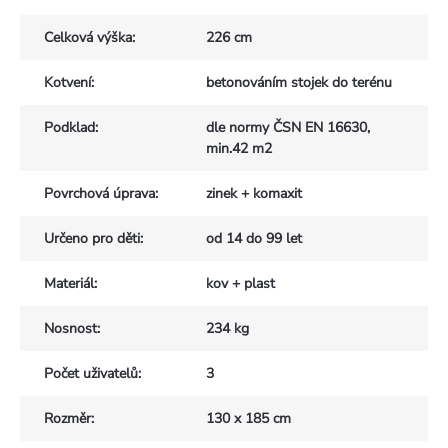
Celková výška
:
226 cm
Kotvení
:
betonováním stojek do terénu
Podklad
:
dle normy ČSN EN 16630,
min.42 m2
Povrchová úprava
:
zinek + komaxit
Určeno pro děti
:
od 14 do 99 let
Materiál
:
kov + plast
Nosnost
:
234 kg
Počet uživatelů
:
3
Rozměr
:
130 x 185 cm