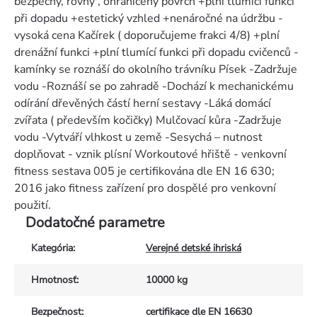
bezpečný, rovný , ohraničený povrch +plní tlumící funkci
při dopadu +estetický vzhled +nenáročné na údržbu -
vysoká cena Kačírek ( doporučujeme frakci 4/8) +plní
drenážní funkci +plní tlumící funkci při dopadu cvičenců -
kamínky se roznáší do okolního trávníku Písek -Zadržuje
vodu -Roznáší se po zahradě -Dochází k mechanickému
odírání dřevěných částí herní sestavy -Láká domácí
zvířata ( především kočičky) Mulčovací kůra -Zadržuje
vodu -Vytváří vlhkost u země -Sesychá – nutnost
doplňovat - vznik plísní Workoutové hřiště - venkovní
fitness sestava 005 je certifikována dle EN 16 630;
2016 jako fitness zařízení pro dospělé pro venkovní
použití.
Dodatočné parametre
Kategória
:
Verejné detské ihriská
Hmotnosť
:
10000 kg
Bezpečnost
:
certifikace dle EN 16630