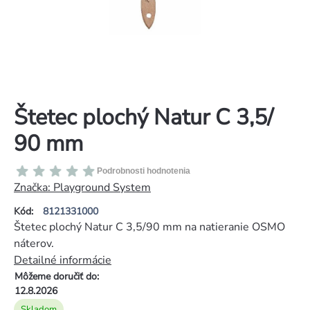
Štetec plochý Natur C 3,5/
90 mm
Priemerné
Podrobnosti hodnotenia
hodnotenie
Značka:
Playground System
produktu
Kód:
8121331000
je
Štetec plochý Natur C 3,5/90 mm na natieranie OSMO
0,0
náterov.
z
Detailné informácie
5
Môžeme doručiť do:
hviezdičiek.
12.8.2026
Skladom