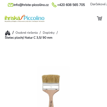
Prejsť
Darčekové 
info@hriste-piccolino.cz
+420 608 565 705
na
obsah
Domov
/
/
/
Osobné riešenia
Doplnky
Štetec plochý Natur C 3,5/ 90 mm