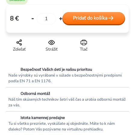
8 €
Pridať do košíka
Jednotková
cena:
Zdieľať
Strážiť
Tlač
Bezpečnosť Vašich detí je našou prioritou
Naše výrobky sú vyrábané v súlade s bezpečnostnými predpismi
podľa EN 71 a EN 1176.
Odborná montáž
Náš tím skúsených technikov šetrí váš čas a urobia odbornú montáž
za vás.
Istota kamennej predajne
Tu si všetko prezriete, vyskúšate aj objednáte. Máte to k nám
ďaleko? Potom Vás pozývame na virtuálnu prehliadku.