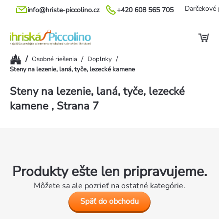
Prejsť
Darčekové 
info@hriste-piccolino.cz
+420 608 565 705
na
obsah
Domov
/
/
/
Osobné riešenia
Doplnky
Steny na lezenie, laná, tyče, lezecké kamene
Steny na lezenie, laná, tyče, lezecké
kamene
, Strana 7
Produkty ešte len pripravujeme.
Môžete sa ale pozrieť na ostatné kategórie.
Späť do obchodu