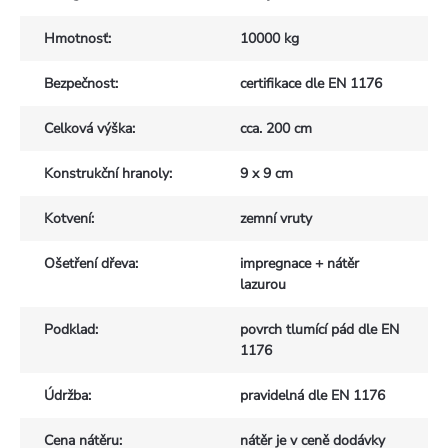
Hmotnosť
:
10000 kg
Bezpečnost
:
certifikace dle EN 1176
Celková výška
:
cca. 200 cm
Konstrukční hranoly
:
9 x 9 cm
Kotvení
:
zemní vruty
Ošetření dřeva
:
impregnace + nátěr
lazurou
Podklad
:
povrch tlumící pád dle EN
1176
Údržba
:
pravidelná dle EN 1176
Cena nátěru
:
nátěr je v ceně dodávky