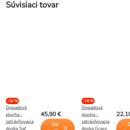
Súvisiaci tovar
–22 %
–19 %
Dopadová
Dopadová
45,90 €
22,1
plocha -
plocha -
zatrávňovacia
zatrávňovacia
Do
doska Saf
doska Grass