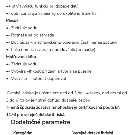
•+ plní tlmiacu funkciu pri dopade detí
•- deti roznášajú kamienky do okolitého trávníka
Piesok
•- Zadržuje vodu
•- Roznáša sa po záhrade
•- Dochádza k mechanickému odieraniu častí hernej zostavy
•- Láká domáce zvieratá ( predovšetkým mačky)
Mulčovacia kôra
•- Zadržuje vodu
•- Vytvára vlhkosť pri zemi a tvoria sa pliesne
•- Vysýcha – nutnosť doplňovať
Detské ihrisko je určené pre deti od 3 do 14 rokov, nad deťmi od
3 do 6 rokov je nutný dohľad dospelej osoby.
Herná šplhacia zostava mnohosten
je certifikovaná podľa EN
1176 pre verejné detské ihriská.
Dodatočné parametre
Kategória
:
Verejné detské ihriská