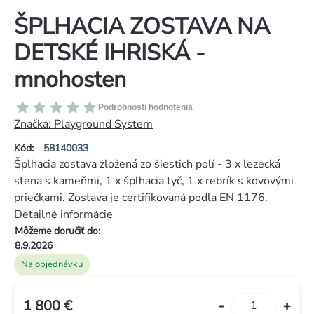
ŠPLHACIA ZOSTAVA NA
DETSKÉ IHRISKÁ -
mnohosten
Priemerné
Podrobnosti hodnotenia
hodnotenie
Značka:
Playground System
produktu
Kód:
58140033
je
Šplhacia zostava zložená zo šiestich polí - 3 x lezecká
0,0
stena s kameňmi, 1 x šplhacia tyč, 1 x rebrík s kovovými
z
priečkami. Zostava je certifikovaná podľa EN 1176.
5
Detailné informácie
hviezdičiek.
Môžeme doručiť do:
8.9.2026
Na objednávku
1 800 €
Jednotková