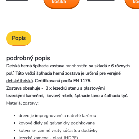
košíka
ko
Popis
podrobný popis
Detská herná šplhacia zostava
mnohostěn
sa skladá z 6 rôznych
polí. Táto veľká šplhacia herná zostava je určená pre verejné
detské ihriská
. Certifikovaná podľa EN 1176.
Zostava obsahuje - 3 x lezeckú stenu s plastovými
lezeckými kameňmi, kovový rebrík, šplhacie lano a šplhaciu tyč.
Materiál zostavy:
drevo je impregnované a natreté lazúrou
kovové diely sú galvanicky pozinkované
kotvenie- zemné vruty súčasťou dodávky
lezecké kamene - plast (HDPE)