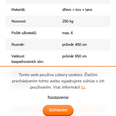
Materiál
:
dřevo + kov + lano
Nosnost
:
250 kg
Počet uživatelů
:
max. 6
Rozměr
:
průměr 450 cm
Velikost
průměr 650 cm
bezpečnostních zón
:
Vhodné pro děti
:
od 3 do 14 let
Tento web používa súbory cookies. Ďalším
prechádzaním tohto webu vyjadrujete súhlas s ich
Výška pádu
:
do 2 m
používaním. Viac informácií
tu
.
Zápätie
Nastavenie
Súhlasím
Copyright 2026
Ihriská Piccolino - Detské ihriská, domčeky a hojdačky
.
Všetky práva vyhradené.