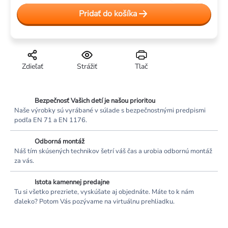
cena:
Pridať do košíka
Zdieľať
Strážiť
Tlač
Bezpečnosť Vašich detí je našou prioritou
Naše výrobky sú vyrábané v súlade s bezpečnostnými predpismi
podľa EN 71 a EN 1176.
Odborná montáž
Náš tím skúsených technikov šetrí váš čas a urobia odbornú montáž
za vás.
Istota kamennej predajne
Tu si všetko prezriete, vyskúšate aj objednáte. Máte to k nám
ďaleko? Potom Vás pozývame na virtuálnu prehliadku.