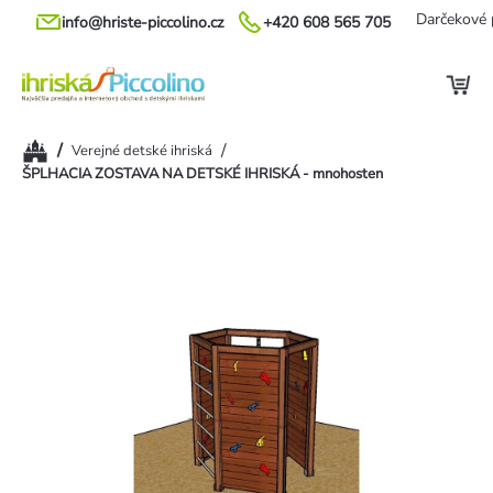
Prejsť
Darčekové 
info@hriste-piccolino.cz
+420 608 565 705
na
obsah
Domov
/
/
Verejné detské ihriská
ŠPLHACIA ZOSTAVA NA DETSKÉ IHRISKÁ - mnohosten