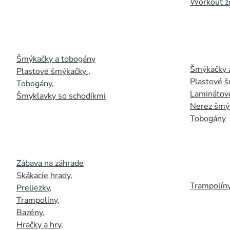
Workout z
Šmýkačky a tobogány
Šmýkačky 
Plastové šmýkačky
,
Plastové 
Tobogány
,
Laminátov
Šmyklavky so schodíkmi
Nerez šmý
Tobogány
Zábava na záhrade
Skákacie hrady
,
Trampolín
Preliezky
,
Trampolíny
,
Bazény
,
Hračky a hry
,