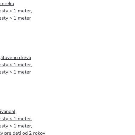
 smreku
esty < 1 meter
,
esty > 1 meter
agátoveho dreva
esty < 1 meter
,
esty > 1 meter
tivandal
esty < 1 meter
,
esty > 1 meter
,
y pre deti od 2 rokov