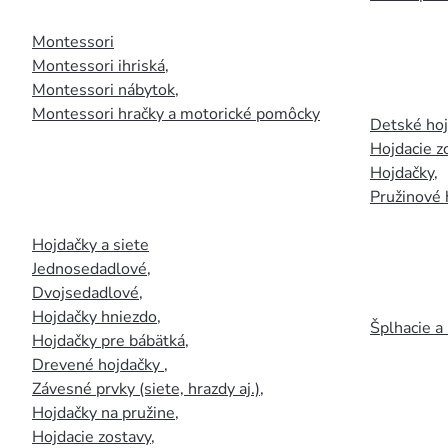
Montessori
Montessori ihriská
,
Montessori nábytok
,
Montessori hračky a motorické pomôcky
Detské ho
Hojdacie z
Hojdačky
,
Pružinové 
Hojdačky a siete
Jednosedadlové
,
Dvojsedadlové
,
Hojdačky hniezdo
,
Šplhacie a
Hojdačky pre bábätká
,
Drevené hojdačky
,
Závesné prvky (siete, hrazdy aj.)
,
Hojdačky na pružine
,
Hojdacie zostavy
,