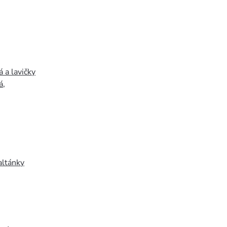
 a lavičky
á
,
altánky