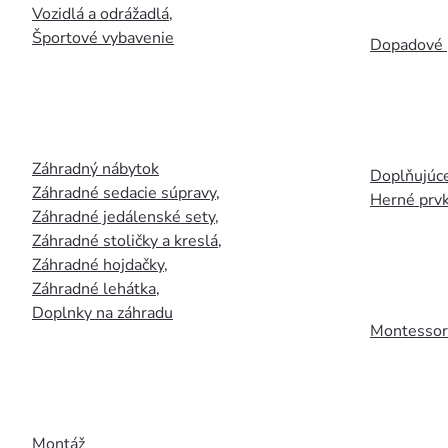
Vozidlá a odrážadlá
,
Športové vybavenie
Dopadové 
Záhradný nábytok
Doplňujúce
Záhradné sedacie súpravy
,
Herné prv
Záhradné jedálenské sety
,
Záhradné stoličky a kreslá
,
Záhradné hojdačky
,
Záhradné lehátka
,
Doplnky na záhradu
Montessori
Montáž