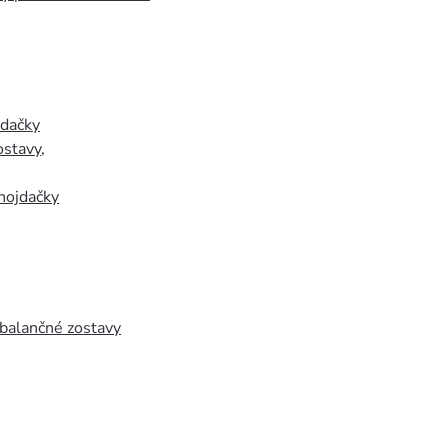
jdačky
ostavy
,
hojdačky
 balančné zostavy