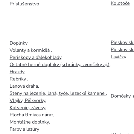
Kolotoče
Príslušenstvo
Pieskoviská
Doplnky
Pieskovisk
Volanty a kormidlá
,
Lavičky
Periskopy a ďaľekohlady
,
Ostatné herné doplnky (schránky, zvončeky aj.)
,
Hrazdy
,
Rebríky
,
Lanová dráha
,
Steny na lezenie, laná, tyče, lezecké kamene
,
Domčeky, 
Vlajky, Piškvorky
,
Kotvenie, závesy
,
Plocha tlmiaca náraz
,
Montážne doplnky
,
Farby a lazúry