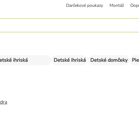
Darčekové poukazy
Montáž
Dop
etské ihriská
Detské ihriská
Detské domčeky
Pie
édra