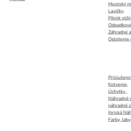
Mestský mo
Lavičky
,
Piknik stôl
Odpadkové
Záhradné a
Oplotenie 
Príslušens
Kotvenie
,
Úchytky
,
Náhradné d
náhradné d
ihriská Ná
Farby, laky