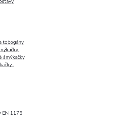
ostavy
a tobogány
šmýkačky
,
é šmýkačky
,
kačky
,
y EN 1176