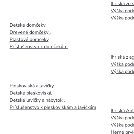
Ihriská zo
Výška pod
Výška pod
Detské domčeky
Drevené domčeky
,
Plastové domčeky
,
Príslušenstvo k domčekům
Ihriská z 
Výška pod
Výška pod
Pieskoviská a lavičky
Detské pieskoviská
,
Detské lavičky a nábytok
,
Príslušenstvo k pieskoviskám a lavičkám
Ihriská An
Výška pod
Výška pod
Herné prvk