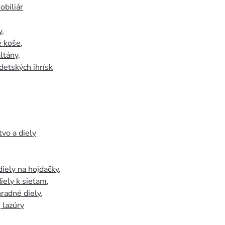
biliár
y
,
 koše
,
ltány
,
detských ihrísk
tvo a diely
iely na hojdačky
,
iely k sieťam
,
hradné diely
,
, lazúry