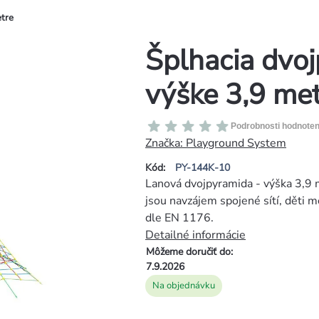
etre
Šplhacia dvo
výške 3,9 me
Priemerné
Podrobnosti hodnoten
hodnotenie
Značka:
Playground System
produktu
Kód:
PY-144K-10
je
Lanová dvojpyramida - výška 3,9 m
0,0
jsou navzájem spojené sítí, děti 
z
dle EN 1176.
5
Detailné informácie
hviezdičiek.
Môžeme doručiť do:
7.9.2026
Na objednávku