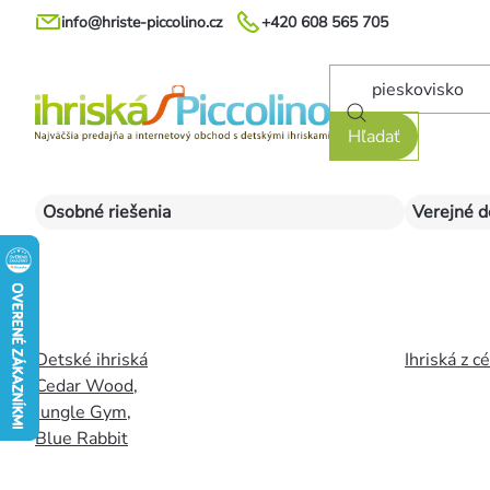
Prejsť
info@hriste-piccolino.cz
+420 608 565 705
na
obsah
Hľadať
Osobné riešenia
Verejné d
Detské ihriská
Ihriská z c
Cedar Wood
,
Jungle Gym
,
Blue Rabbit