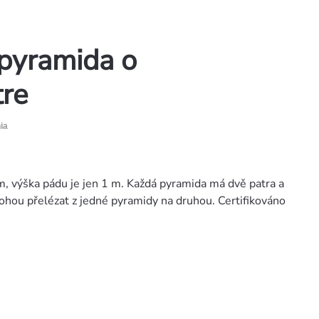
jpyramida o
tre
ia
, výška pádu je jen 1 m. Každá pyramida má dvě patra a
mohou přelézat z jedné pyramidy na druhou. Certifikováno