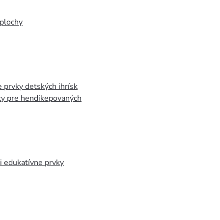
plochy
 prvky detských ihrísk
ky pre hendikepovaných
 edukatívne prvky