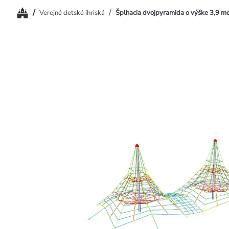
Domov
/
/
Verejné detské ihriská
Šplhacia dvojpyramida o výške 3,9 m