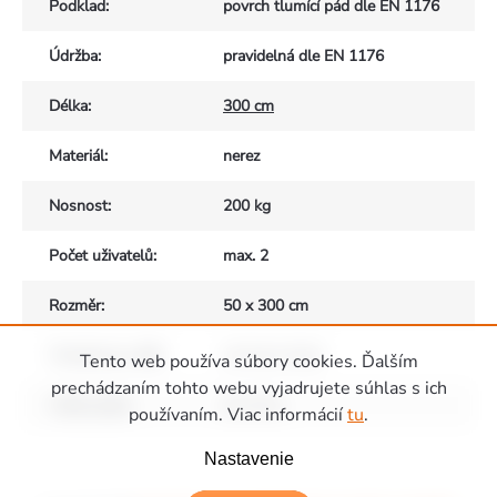
Podklad
:
povrch tlumící pád dle EN 1176
Údržba
:
pravidelná dle EN 1176
Délka
:
300 cm
Materiál
:
nerez
Nosnost
:
200 kg
Počet uživatelů
:
max. 2
Rozměr
:
50 x 300 cm
Vhodné pro děti
:
od 3 do 14 let
Tento web používa súbory cookies. Ďalším
prechádzaním tohto webu vyjadrujete súhlas s ich
Výška pádu
:
do 1,5 m
používaním. Viac informácií
tu
.
Zápätie
Nastavenie