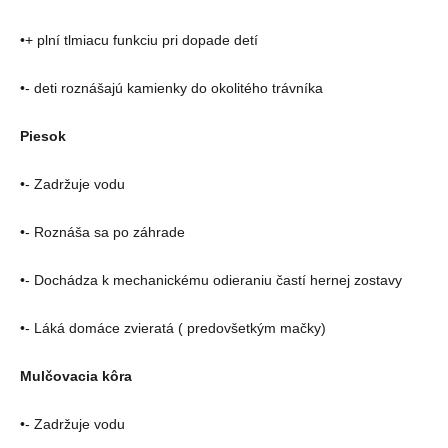
•+ plní tlmiacu funkciu pri dopade detí
•- deti roznášajú kamienky do okolitého trávníka
Piesok
•- Zadržuje vodu
•- Roznáša sa po záhrade
•- Dochádza k mechanickému odieraniu častí hernej zostavy
•- Láká domáce zvieratá ( predovšetkým mačky)
Mulčovacia kôra
•- Zadržuje vodu