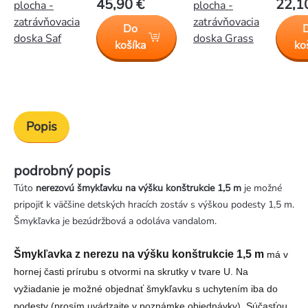
45,90 €
22,1
plocha -
plocha -
zatrávňovacia
zatrávňovacia
Do
doska Saf
doska Grass
košíka
ko
Popis
podrobný popis
Túto
nerezovú šmykľavku na výšku konštrukcie 1,5 m
je možné
pripojiť k väčšine detských hracích zostáv s výškou podesty 1,5 m.
Šmykľavka je bezúdržbová a odoláva vandalom.
Šmykľavka z nerezu na výšku konštrukcie 1,5 m
má v
hornej časti prírubu s otvormi na skrutky v tvare U. Na
vyžiadanie je možné objednať šmykľavku s uchytením iba do
podesty (prosím uvádzajte v poznámke objednávky). Súčasťou