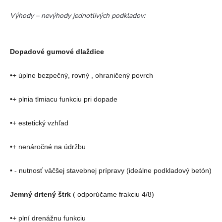
Výhody – nevýhody jednotlivých podkladov:
Dopadové gumové dlaždice
•+ úplne bezpečný, rovný , ohraničený povrch
•+ plnia tlmiacu funkciu pri dopade
•+ estetický vzhľad
•+ nenáročné na údržbu
• - nutnosť väčšej stavebnej prípravy (ideálne podkladový betón)
Jemný drtený štrk
( odporúčame frakciu 4/8)
•+ plní drenážnu funkciu