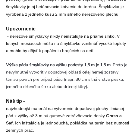
šmykľavky je aj betónovacie kotvenie do terénu. Šmykľavka je
vyrobená z jedného kusu 2 mm silného nerezového plechu.
Upozornenie
- nerezové šmykľavky nikdy neinštalujte na priame slnko. V
letných mesiacoch môžu na šmykľavke vzniknúť vysoké teploty
a mohlo by dôjsť k popáleniu hrajúcich sa detí.
Výška pádu šmykľavky na výšku podesty 1,5 m je 1,5 m.
Preto je
nevyhnutné vytvoriť v dopadovej oblasti celej hernej zostavy
tlmiaci povrch pre prípad pádu (napr. 30 cm silná vrstva piesku,
jemného drteného štrku alebo drtenej kôry).
Náš tip -
najvhodnejší materiál na vytvorenie dopadovej plochy tlmiacej
pád z výšky až 3 m sú gumové zatrávňovacie dosky
Grass a
Saf
. Ich inštalácia je jednoduchá, pokládka na terén bez nutnosti
zemných prác.