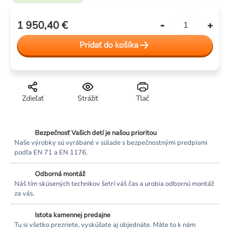
1 950,40 €
Jednotková
cena:
Pridať do košíka
Zdieľať
Strážiť
Tlač
Bezpečnosť Vašich detí je našou prioritou
Naše výrobky sú vyrábané v súlade s bezpečnostnými predpismi
podľa EN 71 a EN 1176.
Odborná montáž
Náš tím skúsených technikov šetrí váš čas a urobia odbornú montáž
za vás.
Istota kamennej predajne
Tu si všetko prezriete, vyskúšate aj objednáte. Máte to k nám