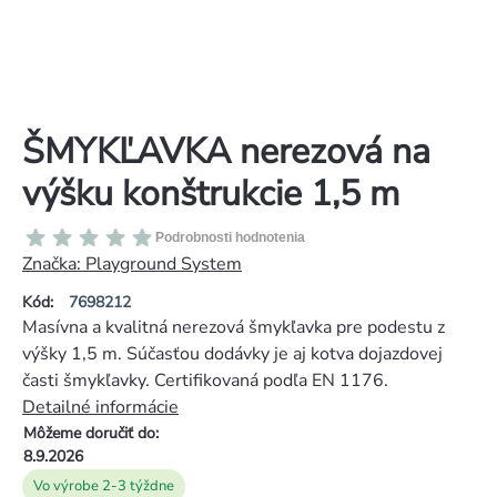
ŠMYKĽAVKA nerezová na
výšku konštrukcie 1,5 m
Priemerné
Podrobnosti hodnotenia
hodnotenie
Značka:
Playground System
produktu
Kód:
7698212
je
Masívna a kvalitná nerezová šmykľavka pre podestu z
0,0
výšky 1,5 m. Súčasťou dodávky je aj kotva dojazdovej
z
časti šmykľavky. Certifikovaná podľa EN 1176.
5
Detailné informácie
hviezdičiek.
Môžeme doručiť do:
8.9.2026
Vo výrobe 2-3 týždne