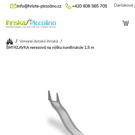
Prejsť
Darčekové 
info@hriste-piccolino.cz
+420 608 565 705
na
obsah
Domov
/
/
Verejné detské ihriská
ŠMYKĽAVKA nerezová na výšku konštrukcie 1,5 m