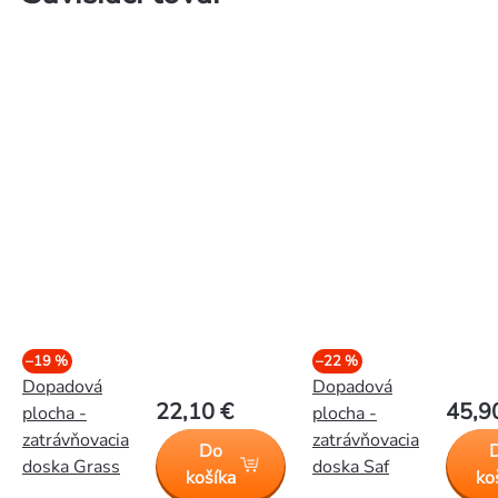
–19 %
–22 %
Dopadová
Dopadová
22,10 €
45,9
plocha -
plocha -
zatrávňovacia
zatrávňovacia
Do
doska Grass
doska Saf
košíka
ko