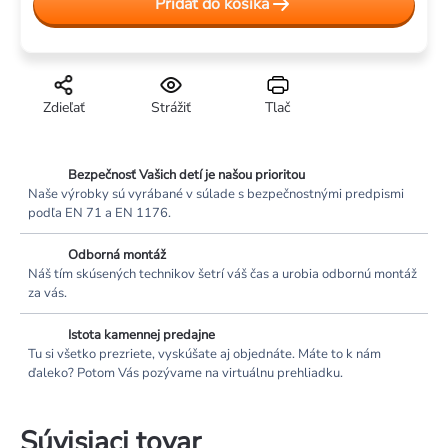
cena:
Pridať do košíka
Zdieľať
Strážiť
Tlač
Bezpečnosť Vašich detí je našou prioritou
Naše výrobky sú vyrábané v súlade s bezpečnostnými predpismi
podľa EN 71 a EN 1176.
Odborná montáž
Náš tím skúsených technikov šetrí váš čas a urobia odbornú montáž
za vás.
Istota kamennej predajne
Tu si všetko prezriete, vyskúšate aj objednáte. Máte to k nám
ďaleko? Potom Vás pozývame na virtuálnu prehliadku.
Súvisiaci tovar