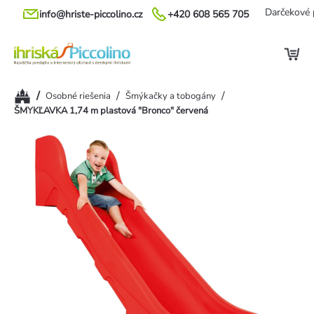
Prejsť
Darčekové 
info@hriste-piccolino.cz
+420 608 565 705
na
obsah
Domov
/
/
/
Osobné riešenia
Šmýkačky a tobogány
ŠMYKĽAVKA 1,74 m plastová "Bronco" červená