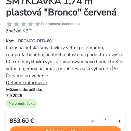
ŠMYKĽAVKA 1,74 m
plastová "Bronco" červená
Priemerné
Podrobnosti hodnotenia
hodnotenie
Značka:
KBT
produktu
Kód:
BRONCO-RED-60
je
Luxusná detská šmykľavka z veľmi príjemného,
0,0
celoprefarbeného, odolného plastu na podestu vo výške
z
60 cm. Šmykľavka vyniká zamatovým povrchom, ktorý je
5
veľmi príjemný na omak, nezahrieva sa a výborne kĺže.
hviezdičiek.
Červené prevedenie.
Detailné informácie
Môžeme doručiť do:
7.9.2026
Na objednávku
853,60 €
Jednotková