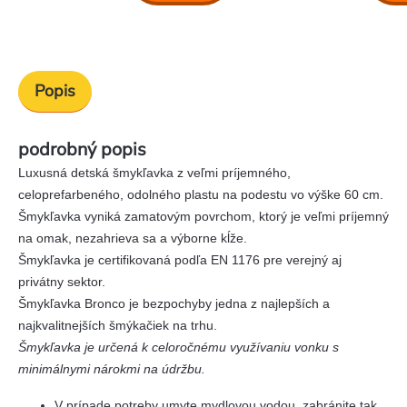
Popis
podrobný popis
Luxusná detská šmykľavka z veľmi príjemného,
celoprefarbeného, odolného plastu na podestu vo výške 60 cm.
Šmykľavka vyniká zamatovým povrchom, ktorý je veľmi príjemný
na omak, nezahrieva sa a výborne kĺže.
Šmykľavka je certifikovaná podľa EN 1176 pre verejný aj
privátny sektor.
Šmykľavka Bronco je bezpochyby jedna z najlepších a
najkvalitnejších šmýkačiek na trhu.
Šmykľavka je určená k celoročnému využívaniu vonku s
minimálnymi nárokmi na údržbu.
V prípade potreby umyte mydlovou vodou, zabránite tak