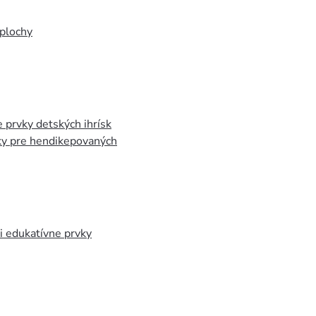
plochy
 prvky detských ihrísk
ky pre hendikepovaných
 edukatívne prvky