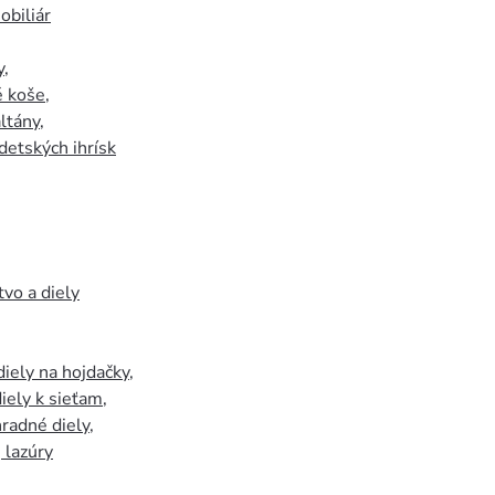
biliár
y
,
 koše
,
ltány
,
detských ihrísk
tvo a diely
iely na hojdačky
,
iely k sieťam
,
hradné diely
,
, lazúry