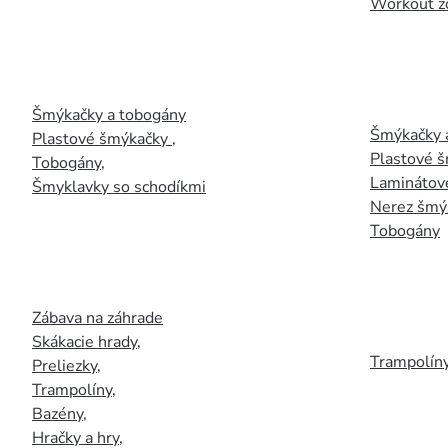
Workout z
Šmýkačky a tobogány
Šmýkačky 
Plastové šmýkačky
,
Plastové 
Tobogány
,
Laminátov
Šmyklavky so schodíkmi
Nerez šmý
Tobogány
Zábava na záhrade
Skákacie hrady
,
Trampolín
Preliezky
,
Trampolíny
,
Bazény
,
Hračky a hry
,