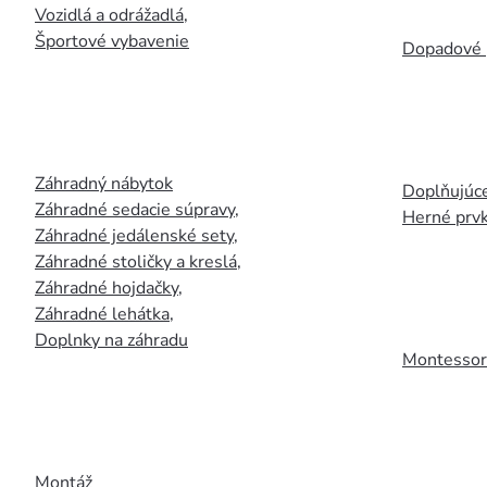
Vozidlá a odrážadlá
,
Športové vybavenie
Dopadové 
Záhradný nábytok
Doplňujúce
Záhradné sedacie súpravy
,
Herné prv
Záhradné jedálenské sety
,
Záhradné stoličky a kreslá
,
Záhradné hojdačky
,
Záhradné lehátka
,
Doplnky na záhradu
Montessori
Montáž