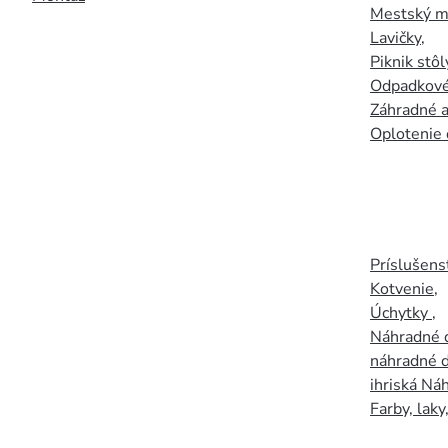
Mestský mo
Lavičky
,
Piknik stôl
Odpadkové
Záhradné a
Oplotenie 
Príslušens
Kotvenie
,
Úchytky
,
Náhradné d
náhradné d
ihriská Ná
Farby, laky