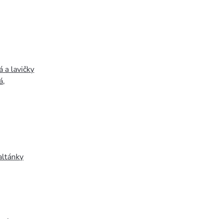
 a lavičky
á
,
altánky