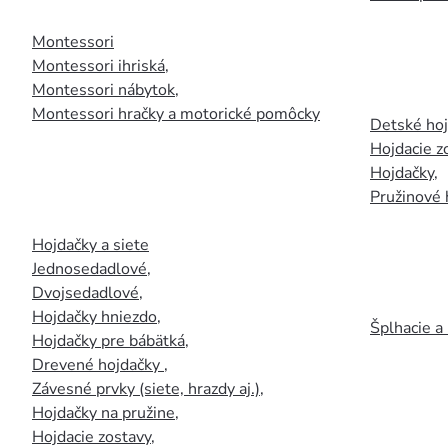
Montessori
Montessori ihriská
,
Montessori nábytok
,
Montessori hračky a motorické pomôcky
Detské ho
Hojdacie z
Hojdačky
,
Pružinové 
Hojdačky a siete
Jednosedadlové
,
Dvojsedadlové
,
Hojdačky hniezdo
,
Šplhacie a
Hojdačky pre bábätká
,
Drevené hojdačky
,
Závesné prvky (siete, hrazdy aj.)
,
Hojdačky na pružine
,
Hojdacie zostavy
,