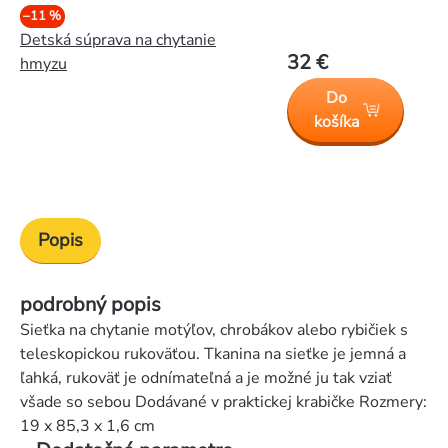
–11 %
Detská súprava na chytanie
32 €
hmyzu
Do
košíka
Popis
podrobný popis
Sieťka na chytanie motýľov, chrobákov alebo rybičiek s
teleskopickou rukoväťou. Tkanina na sieťke je jemná a
ľahká, rukoväť je odnímateľná a je možné ju tak vziať
všade so sebou Dodávané v praktickej krabičke Rozmery:
19 x 85,3 x 1,6 cm