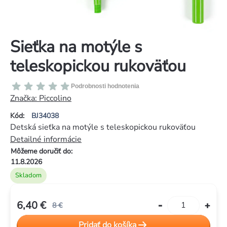
Sieťka na motýle s
teleskopickou rukoväťou
Priemerné
Podrobnosti hodnotenia
hodnotenie
Značka:
Piccolino
produktu
Kód:
BJ34038
je
Detská sieťka na motýle s teleskopickou rukoväťou
0,0
Detailné informácie
z
Môžeme doručiť do:
5
11.8.2026
hviezdičiek.
Skladom
6,40 €
8 €
Jednotková
Pridať do košíka