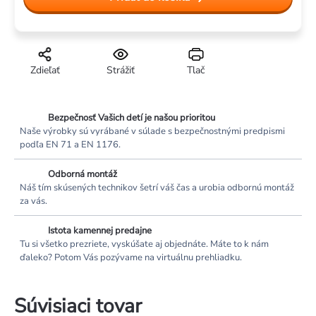
cena:
Zdieľať
Strážiť
Tlač
Bezpečnosť Vašich detí je našou prioritou
Naše výrobky sú vyrábané v súlade s bezpečnostnými predpismi
podľa EN 71 a EN 1176.
Odborná montáž
Náš tím skúsených technikov šetrí váš čas a urobia odbornú montáž
za vás.
Istota kamennej predajne
Tu si všetko prezriete, vyskúšate aj objednáte. Máte to k nám
ďaleko? Potom Vás pozývame na virtuálnu prehliadku.
Súvisiaci tovar