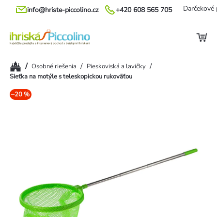
Prejsť
Darčekové 
info@hriste-piccolino.cz
+420 608 565 705
na
obsah
Domov
/
/
/
Osobné riešenia
Pieskoviská a lavičky
Sieťka na motýle s teleskopickou rukoväťou
–20 %