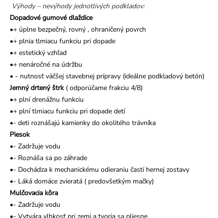
Výhody – nevýhody jednotlivých podkladov:
Dopadové gumové dlaždice
•+ úplne bezpečný, rovný , ohraničený povrch
•+ plnia tlmiacu funkciu pri dopade
•+ estetický vzhľad
•+ nenáročné na údržbu
• - nutnosť väčšej stavebnej prípravy (ideálne podkladový betón)
Jemný drtený štrk
( odporúčame frakciu 4/8)
•+ plní drenážnu funkciu
•+ plní tlmiacu funkciu pri dopade detí
•- deti roznášajú kamienky do okolitého trávníka
Piesok
•- Zadržuje vodu
•- Roznáša sa po záhrade
•- Dochádza k mechanickému odieraniu častí hernej zostavy
•- Láká domáce zvieratá ( predovšetkým mačky)
Mulčovacia kôra
•- Zadržuje vodu
•- Vytvára vlhkosť pri zemi a tvoria sa pliesne