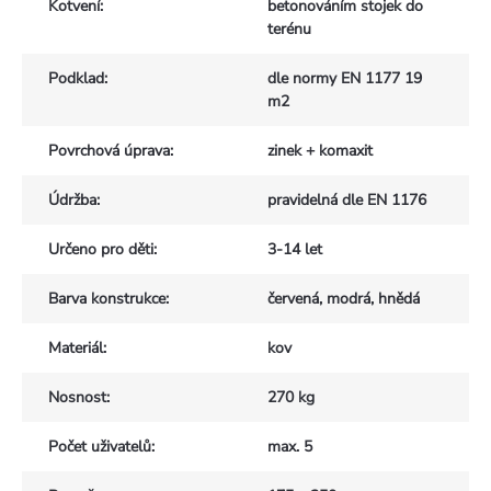
Kotvení
:
betonováním stojek do
terénu
Podklad
:
dle normy EN 1177 19
m2
Povrchová úprava
:
zinek + komaxit
Údržba
:
pravidelná dle EN 1176
Určeno pro děti
:
3-14 let
Barva konstrukce
:
červená, modrá, hnědá
Materiál
:
kov
Nosnost
:
270 kg
Počet uživatelů
:
max. 5