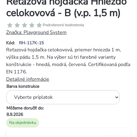
Reťazová hojdačka Hniezdo
celokovová - B (v.p. 1,5 m)
Priemerné
Podrobnosti hodnotenia
hodnotenie
Značka:
Playground System
produktu
Kód:
RH-117K-15
je
Reťazová hojdačka celokovová, priemer hniezda 1 m,
0,0
výška pádu 1,5 m. Na výber sú tri farebné varianty
z
konštrukcie - hnedá, modrá, červená. Certifikovaná podľa
5
EN 1176.
hviezdičiek.
Detailné informácie
Barva konstrukce
Môžeme doručiť do:
8.9.2026
Na objednávku