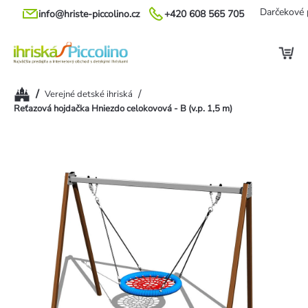
Prejsť
Darčekové 
info@hriste-piccolino.cz
+420 608 565 705
na
obsah
Domov
/
/
Verejné detské ihriská
Reťazová hojdačka Hniezdo celokovová - B (v.p. 1,5 m)