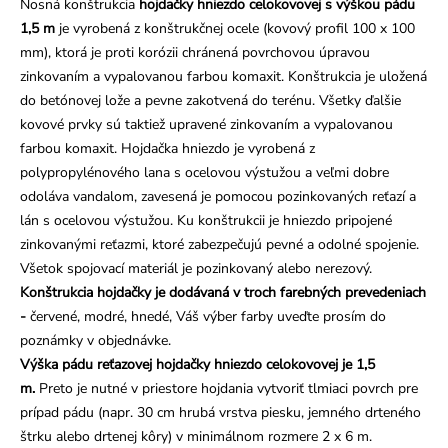
Nosná konštrukcia
hojdačky hniezdo celokovovej s výškou pádu
1,5 m
je vyrobená z konštrukčnej ocele (kovový profil 100 x 100
mm), ktorá je proti korózii chránená povrchovou úpravou
zinkovaním a vypalovanou farbou komaxit. Konštrukcia je uložená
do betónovej lože a pevne zakotvená do terénu. Všetky ďalšie
kovové prvky sú taktiež upravené zinkovaním a vypalovanou
farbou komaxit. Hojdačka hniezdo je vyrobená z
polypropylénového lana s ocelovou výstužou a veľmi dobre
odoláva vandalom, zavesená je pomocou pozinkovaných reťazí a
lán s ocelovou výstužou. Ku konštrukcii je hniezdo pripojené
zinkovanými reťazmi, ktoré zabezpečujú pevné a odolné spojenie.
Všetok spojovací materiál je pozinkovaný alebo nerezový.
Konštrukcia hojdačky je dodávaná v troch farebných prevedeniach
-
červené, modré, hnedé, Váš výber farby uveďte prosím do
poznámky v objednávke.
Výška pádu reťazovej hojdačky hniezdo celokovovej je 1,5
m.
Preto je nutné v priestore hojdania vytvoriť tlmiaci povrch pre
prípad pádu (napr. 30 cm hrubá vrstva piesku, jemného drteného
štrku alebo drtenej kôry) v minimálnom rozmere 2 x 6 m.