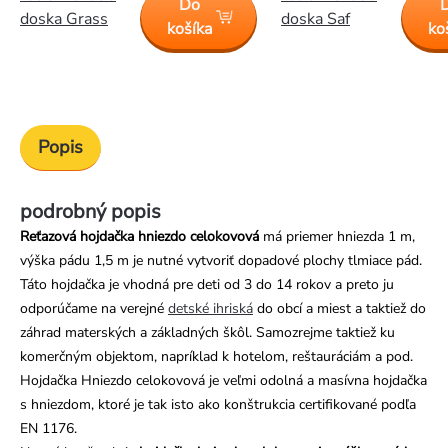
Do
doska Grass
doska Saf
košíka
ko
Popis
podrobný popis
Reťazová hojdačka hniezdo celokovová
má priemer hniezda 1 m,
výška pádu 1,5 m je nutné vytvoriť dopadové plochy tlmiace pád.
Táto hojdačka je vhodná pre deti od 3 do 14 rokov a preto ju
odporúčame na verejné
detské ihriská
do obcí a miest a taktiež do
záhrad materských a základných škôl. Samozrejme taktiež ku
komerčným objektom, napríklad k hotelom, reštauráciám a pod.
Hojdačka Hniezdo celokovová je veľmi odolná a masívna hojdačka
s hniezdom, ktoré je tak isto ako konštrukcia certifikované podľa
EN 1176.