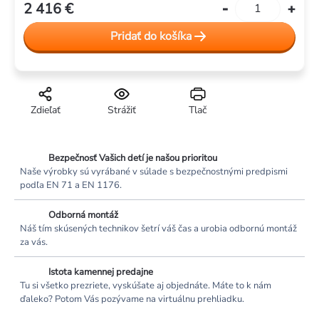
2 416 €
Jednotková
cena:
Pridať do košíka
Zdieľať
Strážiť
Tlač
Bezpečnosť Vašich detí je našou prioritou
Naše výrobky sú vyrábané v súlade s bezpečnostnými predpismi
podľa EN 71 a EN 1176.
Odborná montáž
Náš tím skúsených technikov šetrí váš čas a urobia odbornú montáž
za vás.
Istota kamennej predajne
Tu si všetko prezriete, vyskúšate aj objednáte. Máte to k nám
ďaleko? Potom Vás pozývame na virtuálnu prehliadku.