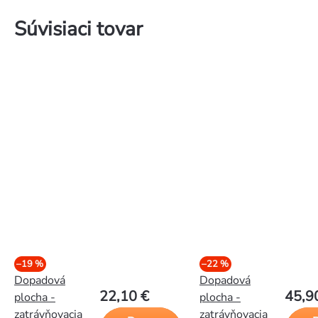
Súvisiaci tovar
–19 %
–22 %
Dopadová
Dopadová
22,10 €
45,9
plocha -
plocha -
zatrávňovacia
zatrávňovacia