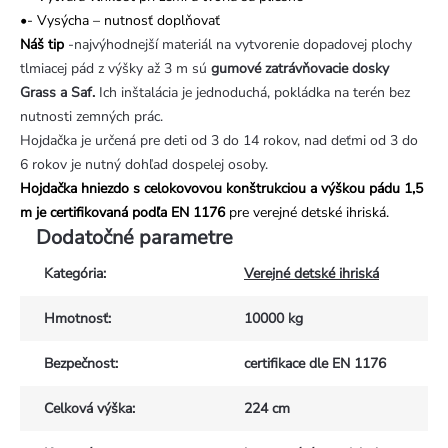
•- Vysýcha – nutnosť doplňovať
Náš tip
-najvýhodnejší materiál na vytvorenie dopadovej plochy
tlmiacej pád z výšky až 3 m sú
gumové zatrávňovacie dosky
Grass a Saf.
Ich inštalácia je jednoduchá, pokládka na terén bez
nutnosti zemných prác.
Hojdačka je určená pre deti od 3 do 14 rokov, nad deťmi od 3 do
6 rokov je nutný dohľad dospelej osoby.
Hojdačka hniezdo s celokovovou konštrukciou a výškou pádu 1,5
m je certifikovaná podľa EN 1176
pre verejné detské ihriská.
Dodatočné parametre
Kategória
:
Verejné detské ihriská
Hmotnosť
:
10000 kg
Bezpečnost
:
certifikace dle EN 1176
Celková výška
:
224 cm