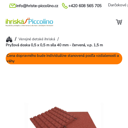
Prejsť
Darčekové 
info@hriste-piccolino.cz
+420 608 565 705
na
obsah
Domov
/
/
Verejné detské ihriská
Pryžová doska 0,5 x 0,5 m síla 40 mm - červená, v.p. 1,5 m
Cena dopravného bude individuálne stanovená podľa vzdialenosti a
váhy