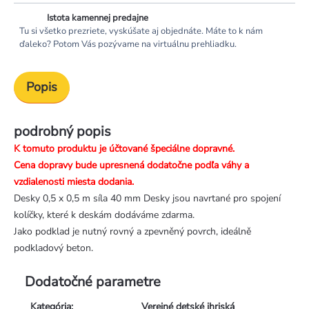
Istota kamennej predajne
Tu si všetko prezriete, vyskúšate aj objednáte. Máte to k nám
ďaleko? Potom Vás pozývame na virtuálnu prehliadku.
Popis
podrobný popis
K tomuto produktu je účtované špeciálne dopravné.
Cena dopravy bude upresnená dodatočne podľa váhy a
vzdialenosti miesta dodania.
Desky 0,5 x 0,5 m síla 40 mm Desky jsou navrtané pro spojení
kolíčky, které k deskám dodáváme zdarma.
Jako podklad je nutný rovný a zpevněný povrch, ideálně
podkladový beton.
Dodatočné parametre
Kategória
:
Verejné detské ihriská