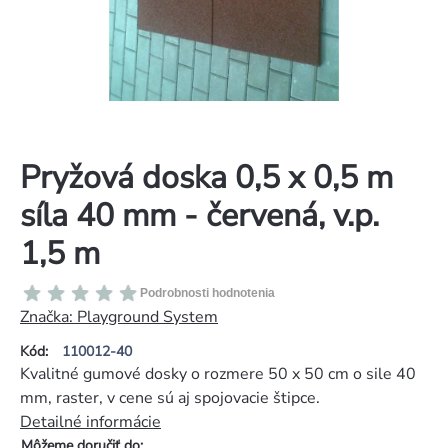
Pryžová doska 0,5 x 0,5 m
síla 40 mm - červená, v.p.
1,5 m
Priemerné
Podrobnosti hodnotenia
hodnotenie
Značka:
Playground System
produktu
Kód:
110012-40
je
Kvalitné gumové dosky o rozmere 50 x 50 cm o sile 40
0,0
mm, raster, v cene sú aj spojovacie štipce.
z
Detailné informácie
5
Môžeme doručiť do: