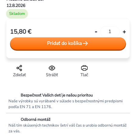
hviezdičiek.
12.8.2026
Skladom
15,80 €
Jednotková
cena:
Pridať do košíka
Zdieľať
Strážiť
Tlač
Bezpečnosť Vašich detí je našou prioritou
Naše výrobky sú vyrábané v súlade s bezpečnostnými predpismi
podľa EN 71 a EN 1176.
Odborná montáž
Náš tím skúsených technikov šetrí váš čas a urobia odbornú montáž
za vás.