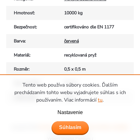
Hmotnosť
:
10000 kg
Bezpečnost
:
certifikováno dle EN 1177
Barva
:
červená
Materiál
:
recyklovaná pryž
Rozměr
:
0,5 x 0,5 m
Síla materiálu
:
40 mm
Tento web používa súbory cookies. Ďalším
prechádzaním tohto webu vyjadrujete súhlas s ich
Výška pádu
:
1,3 m
používaním. Viac informácií
tu
.
Zápätie
Nastavenie
Súhlasím
Copyright 2026
Ihriská Piccolino - Detské ihriská, domčeky a hojdačky
.
Všetky práva vyhradené.
Vytvoril Shoptet Premium