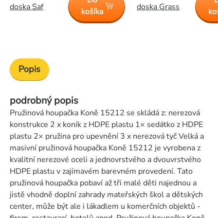
Do
doska Saf
doska Grass
košíka
ko
Popis
podrobný popis
Pružinová houpačka Koně 15212 se skládá z: nerezová
konstrukce 2 x koník z HDPE plastu 1× sedátko z HDPE
plastu 2× pružina pro upevnění 3 x nerezová tyč Velká a
masivní pružinová houpačka Koně 15212 je vyrobena z
kvalitní nerezové oceli a jednovrstvého a dvouvrstvého
HDPE plastu v zajímavém barevném provedení. Tato
pružinová houpačka pobaví až tři malé děti najednou a
jistě vhodně doplní zahrady mateřských škol a dětských
center, může být ale i lákadlem u komerčních objektů -