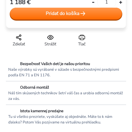
1 188 €
Jednotková
cena:
Pridať do košíka
Zdieľať
Strážiť
Tlač
Bezpečnosť Vašich detí je našou prioritou
Naše výrobky sú vyrábané v súlade s bezpečnostnými predpismi
podľa EN 71 a EN 1176.
Odborná montáž
Náš tím skúsených technikov šetrí váš čas a urobia odbornú montáž
za vás.
Istota kamennej predajne
Tu si všetko prezriete, vyskúšate aj objednáte. Máte to k nám
ďaleko? Potom Vás pozývame na virtuálnu prehliadku.