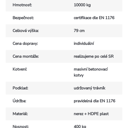
Hmotnosť
:
10000 kg
Bezpečnost
:
certifikace dle EN 1176
Celková výška
:
79 cm
Cena dopravy
:
individuální
Cena montáže
:
realizujeme po celé SR
Kotvení
:
masivní betonovací
kotvy
Podklad
:
udržovaný trávník
Údržba
:
pravidelná dle EN 1176
Materiál
:
nerez + HDPE plast
Nosnost
:
400 kg