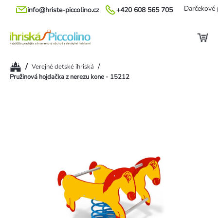
Prejsť
Darčekové 
info@hriste-piccolino.cz
+420 608 565 705
na
obsah
Domov
/
/
Verejné detské ihriská
Pružinová hojdačka z nerezu kone - 15212