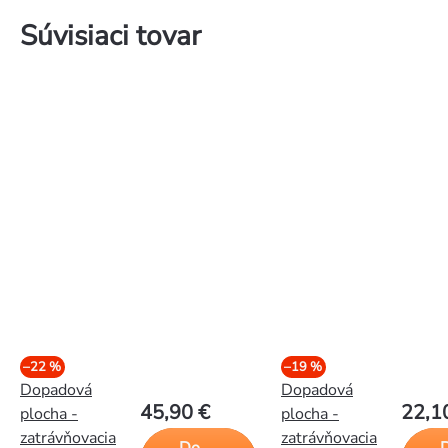
Súvisiaci tovar
–22 %
–19 %
Dopadová
Dopadová
45,90 €
22,1
plocha -
plocha -
zatrávňovacia
zatrávňovacia