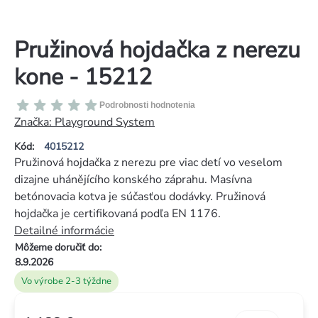
Pružinová hojdačka z nerezu
kone - 15212
Priemerné
Podrobnosti hodnotenia
hodnotenie
Značka:
Playground System
produktu
Kód:
4015212
je
Pružinová hojdačka z nerezu pre viac detí vo veselom
0,0
dizajne uhánějícího konského záprahu. Masívna
z
betónovacia kotva je súčasťou dodávky. Pružinová
5
hojdačka je certifikovaná podľa EN 1176.
hviezdičiek.
Detailné informácie
Môžeme doručiť do:
8.9.2026
Vo výrobe 2-3 týždne