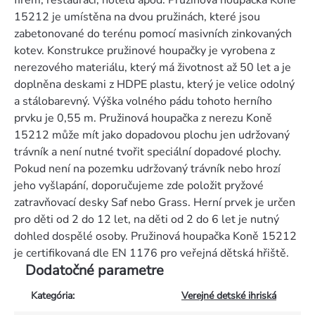
firem, restaurací, hotelů apod. Pružinová houpačka Koně
15212 je umístěna na dvou pružinách, které jsou
zabetonované do terénu pomocí masivních zinkovaných
kotev. Konstrukce pružinové houpačky je vyrobena z
nerezového materiálu, který má životnost až 50 let a je
doplněna deskami z HDPE plastu, který je velice odolný
a stálobarevný. Výška volného pádu tohoto herního
prvku je 0,55 m. Pružinová houpačka z nerezu Koně
15212 může mít jako dopadovou plochu jen udržovaný
trávník a není nutné tvořit speciální dopadové plochy.
Pokud není na pozemku udržovaný trávník nebo hrozí
jeho vyšlapání, doporučujeme zde položit pryžové
zatravňovací desky Saf nebo Grass. Herní prvek je určen
pro děti od 2 do 12 let, na děti od 2 do 6 let je nutný
dohled dospělé osoby. Pružinová houpačka Koně 15212
je certifikovaná dle EN 1176 pro veřejná dětská hřiště.
Dodatočné parametre
Kategória
:
Verejné detské ihriská