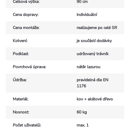
Celková výška
:
90 cm
Cena dopravy
:
individuální
Cena montáže
:
realizujeme po celé SR
Kotvení
:
je součástí dodávky
Podklad
:
udržovaný trávník
Povrchová úprava
:
nátěr lazurou
Údržba
:
pravidelná dle EN
1176
Materiál
:
kov + akátové dřevo
Nosnost
:
60 kg
Počet uživatelů
:
max. 1