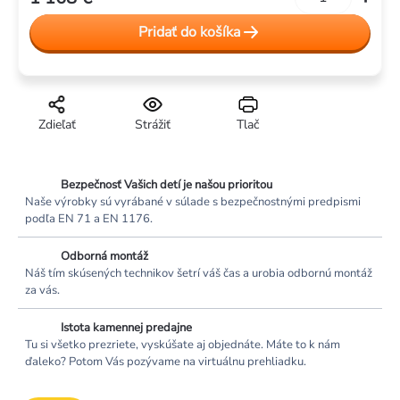
Jednotková
cena:
Pridať do košíka
Zdieľať
Strážiť
Tlač
Bezpečnosť Vašich detí je našou prioritou
Naše výrobky sú vyrábané v súlade s bezpečnostnými predpismi
podľa EN 71 a EN 1176.
Odborná montáž
Náš tím skúsených technikov šetrí váš čas a urobia odbornú montáž
za vás.
Istota kamennej predajne
Tu si všetko prezriete, vyskúšate aj objednáte. Máte to k nám
ďaleko? Potom Vás pozývame na virtuálnu prehliadku.