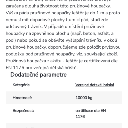
zaručena dlouhá životnost této pružinové houpačky.
Výška pádu pružinové houpačky Ještěr je do 1 m a proto
nemusí mít dopadové plochy tlumící pád, stačí zde
udržovaný trávník. V případě umístění pružinové
houpačky na zpevněnou plochu (např. beton, asfalt, a
pod.) nebo pokud se obáváte vyšlapání trávníku v okolí
pružinové houpačky, doporučujeme zde položit pryžovou
podložku pod pružinové houpačky, viz. související zboží.
Pružinová houpačka z akátu - Ještěr je certifikovaná dle
EN 1176 pro veřejná dětská hřiště.
Dodatočné parametre
Kategória
:
Verejné detské ihriská
Hmotnosť
:
10000 kg
Bezpečnost
:
certifikace dle EN
1176