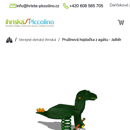
Prejsť
Darčekové 
info@hriste-piccolino.cz
+420 608 565 705
na
obsah
Domov
/
/
Verejné detské ihriská
Pružinová hojdačka z agátu - Jaštěr