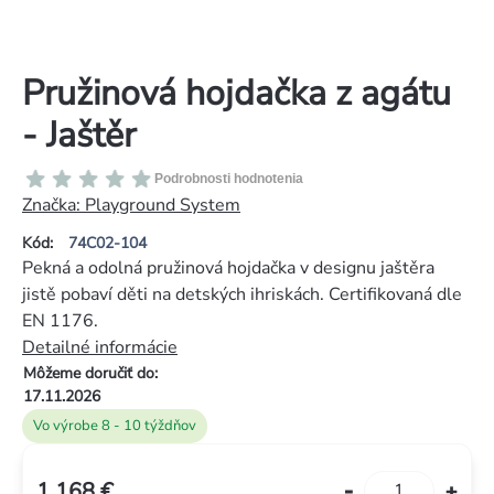
Pružinová hojdačka z agátu
- Jaštěr
Priemerné
Podrobnosti hodnotenia
hodnotenie
Značka:
Playground System
produktu
Kód:
74C02-104
je
Pekná a odolná pružinová hojdačka v designu jaštěra
0,0
jistě pobaví děti na detských ihriskách. Certifikovaná dle
z
EN 1176.
5
Detailné informácie
hviezdičiek.
Môžeme doručiť do:
17.11.2026
Vo výrobe 8 - 10 týždňov
1 168 €