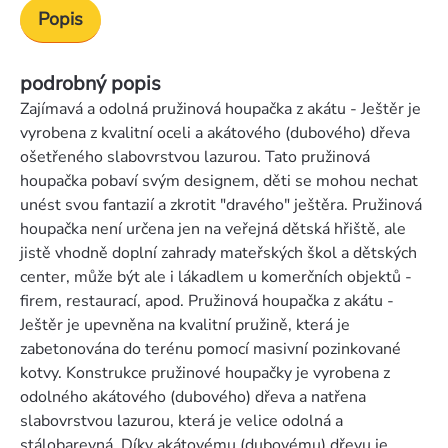
Popis
podrobný popis
Zajímavá a odolná pružinová houpačka z akátu - Ještěr je
vyrobena z kvalitní oceli a akátového (dubového) dřeva
ošetřeného slabovrstvou lazurou. Tato pružinová
houpačka pobaví svým designem, děti se mohou nechat
unést svou fantazií a zkrotit "dravého" ještěra. Pružinová
houpačka není určena jen na veřejná dětská hřiště, ale
jistě vhodně doplní zahrady mateřských škol a dětských
center, může být ale i lákadlem u komerčních objektů -
firem, restaurací, apod. Pružinová houpačka z akátu -
Ještěr je upevněna na kvalitní pružině, která je
zabetonována do terénu pomocí masivní pozinkované
kotvy. Konstrukce pružinové houpačky je vyrobena z
odolného akátového (dubového) dřeva a natřena
slabovrstvou lazurou, která je velice odolná a
stálobarevná. Díky akátovému (dubovému) dřevu je