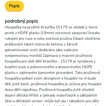
Popis
podrobný popis
Houpačka na pružině Kravička 15179 se skládá z: herní
prvek z HDPE plastu (19mm) nerezové spojovací šrouby
rukojeti pro ruce a nohy ocelová pružina Eibach ošetřená
práškovým lakem kotva do betonu z žárově
galvanizované oceli dodáváno jako sada pro
svépomocnou montáž Zajímavá a masivní pružinová
houpačka pro dvě děti Kravička - 15179 je vyrobena z
kvalitní oceli a jednovrstvého a dvouvrstvého HDPE
plastu v zajímavém barevném provedení. Tato pružinová
houpačka pobaví svým designem a houpání na ní bude
děti jistě bavit, pružinová houpačka je určena pro houpání
dvou dětí najednou. Pružinová houpačka jistě vhodně
doplní dětská hřiště a zahrady mateřských a základních
škol a dětských center, může být ale i lákadlem pro děti