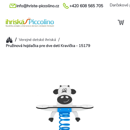
Prejsť
Darčekové 
info@hriste-piccolino.cz
+420 608 565 705
na
obsah
Domov
/
/
Verejné detské ihriská
Pružinová hojdačka pre dve deti Kravička - 15179