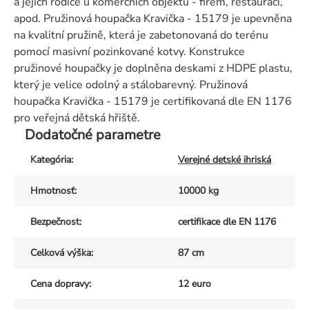
a jejich rodiče u komerčních objektů - firem, restaurací,
apod. Pružinová houpačka Kravička - 15179 je upevněna
na kvalitní pružině, která je zabetonovaná do terénu
pomocí masivní pozinkované kotvy. Konstrukce
pružinové houpačky je doplněna deskami z HDPE plastu,
který je velice odolný a stálobarevný. Pružinová
houpačka Kravička - 15179 je certifikovaná dle EN 1176
pro veřejná dětská hřiště.
Dodatočné parametre
Kategória
:
Verejné detské ihriská
Hmotnosť
:
10000 kg
Bezpečnost
:
certifikace dle EN 1176
Celková výška
:
87 cm
Cena dopravy
:
12 euro