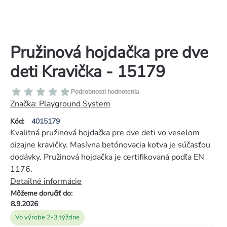
Pružinová hojdačka pre dve
deti Kravička - 15179
Priemerné
Podrobnosti hodnotenia
hodnotenie
Značka:
Playground System
produktu
Kód:
4015179
je
Kvalitná pružinová hojdačka pre dve deti vo veselom
0,0
dizajne kravičky. Masívna betónovacia kotva je súčasťou
z
dodávky. Pružinová hojdačka je certifikovaná podľa EN
5
1176.
hviezdičiek.
Detailné informácie
Môžeme doručiť do:
8.9.2026
Vo výrobe 2-3 týždne