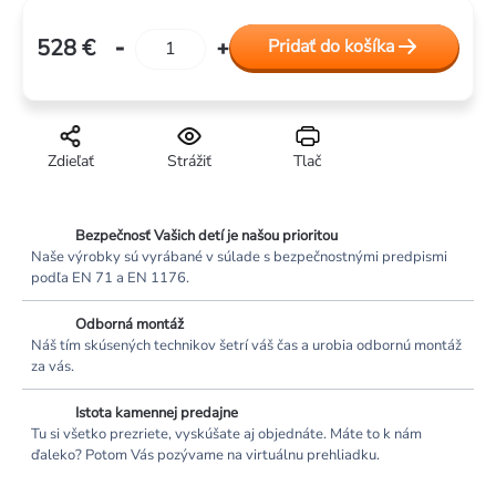
528 €
Pridať do košíka
Jednotková
cena:
Zdieľať
Strážiť
Tlač
Bezpečnosť Vašich detí je našou prioritou
Naše výrobky sú vyrábané v súlade s bezpečnostnými predpismi
podľa EN 71 a EN 1176.
Odborná montáž
Náš tím skúsených technikov šetrí váš čas a urobia odbornú montáž
za vás.
Istota kamennej predajne
Tu si všetko prezriete, vyskúšate aj objednáte. Máte to k nám
ďaleko? Potom Vás pozývame na virtuálnu prehliadku.