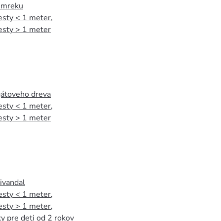
 smreku
esty < 1 meter
,
esty > 1 meter
agátoveho dreva
esty < 1 meter
,
esty > 1 meter
tivandal
esty < 1 meter
,
esty > 1 meter
,
y pre deti od 2 rokov