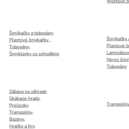
Workout z
Šmýkačky a tobogány
Šmýkačky 
Plastové šmýkačky
,
Plastové 
Tobogány
,
Laminátov
Šmyklavky so schodíkmi
Nerez šmý
Tobogány
Zábava na záhrade
Skákacie hrady
,
Trampolín
Preliezky
,
Trampolíny
,
Bazény
,
Hračky a hry
,