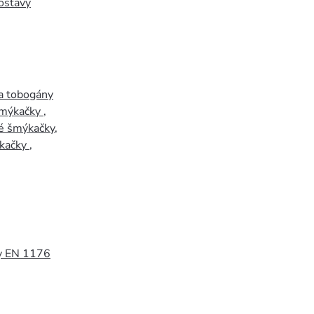
ostavy
a tobogány
šmýkačky
,
é šmýkačky
,
kačky
,
y EN 1176