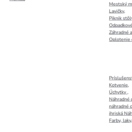
Mestský mo
Lavičky
,
Piknik stôl
Odpadkové
Záhradné a
Oplotenie 
Príslušens
Kotvenie
,
Úchytky
,
Náhradné d
náhradné d
ihriská Ná
Farby, laky