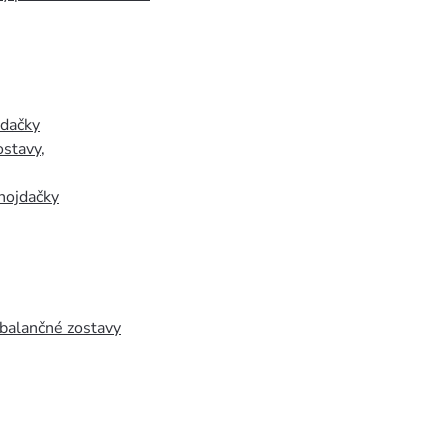
jdačky
ostavy
,
hojdačky
 balančné zostavy