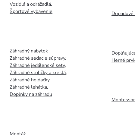
Vozidlá a odrážadlá
,
Športové vybavenie
Dopadové 
Záhradný nábytok
Doplňujúce
Záhradné sedacie súpravy
,
Herné prv
Záhradné jedálenské sety
,
Záhradné stoličky a kreslá
,
Záhradné hojdačky
,
Záhradné lehátka
,
Doplnky na záhradu
Montessori
Montáž