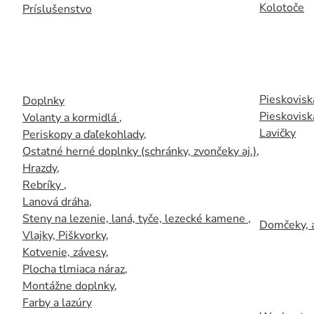
Kolotoče
Príslušenstvo
Pieskoviská
Doplnky
Pieskovisk
Volanty a kormidlá
,
Lavičky
Periskopy a ďaľekohlady
,
Ostatné herné doplnky (schránky, zvončeky aj.)
,
Hrazdy
,
Rebríky
,
Lanová dráha
,
Steny na lezenie, laná, tyče, lezecké kamene
,
Domčeky, 
Vlajky, Piškvorky
,
Kotvenie, závesy
,
Plocha tlmiaca náraz
,
Montážne doplnky
,
Farby a lazúry