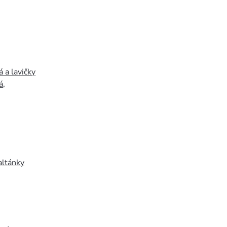
 a lavičky
á
,
altánky