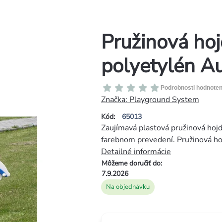
Pružinová ho
polyetylén Au
Priemerné
Podrobnosti hodnoten
hodnotenie
Značka:
Playground System
produktu
Kód:
65013
je
Zaujímavá plastová pružinová hojd
0,0
farebnom prevedení. Pružinová ho
z
Detailné informácie
5
Môžeme doručiť do:
hviezdičiek.
7.9.2026
Na objednávku