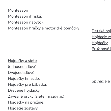
Montessori
Montessori ihriská
,
Montessori nábytok
,
Montessori hračky a motorické pomôcky
Detské ho
Hojdacie z
Hojdačky
,
Pružinové 
Hojdačky a siete
Jednosedadlové
,
Dvojsedadlové
,
Hojdačky hniezdo
,
Šplhacie a
Hojdačky pre bábätká
,
Drevené hojdačky
,
Závesné prvky (siete, hrazdy aj.)
,
Hojdačky na pružine
,
Hojdacie zostavy
,