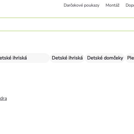
Darčekové poukazy
Montáž
Dop
etské ihriská
Detské ihriská
Detské domčeky
Pie
édra