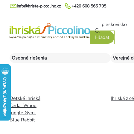
Prejsť
info@hriste-piccolino.cz
+420 608 565 705
na
obsah
Hľadať
Osobné riešenia
Verejné d
Detské ihriská
Ihriská z c
Cedar Wood
,
Jungle Gym
,
Blue Rabbit