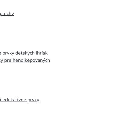
plochy
 prvky detských ihrísk
ky pre hendikepovaných
 edukatívne prvky