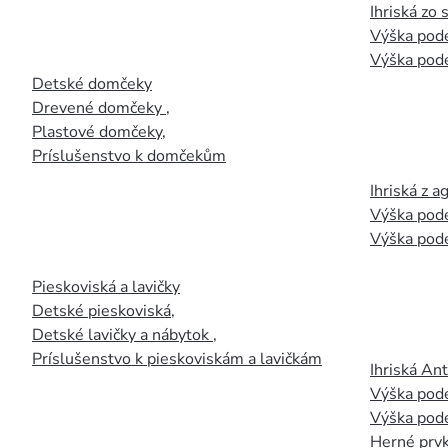
Ihriská zo
Výška pod
Výška pod
Detské domčeky
Drevené domčeky
,
Plastové domčeky
,
Príslušenstvo k domčekům
Ihriská z 
Výška pod
Výška pod
Pieskoviská a lavičky
Detské pieskoviská
,
Detské lavičky a nábytok
,
Príslušenstvo k pieskoviskám a lavičkám
Ihriská An
Výška pod
Výška pod
Herné prvk