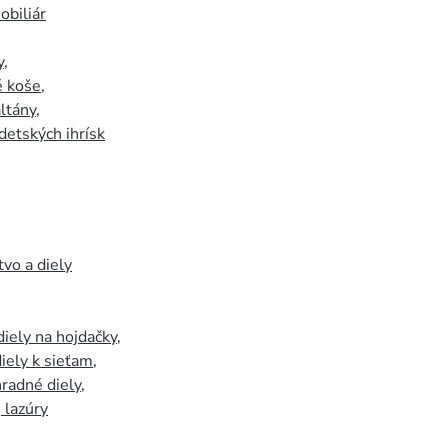
biliár
y
,
 koše
,
ltány
,
detských ihrísk
tvo a diely
iely na hojdačky
,
iely k sieťam
,
hradné diely
,
, lazúry