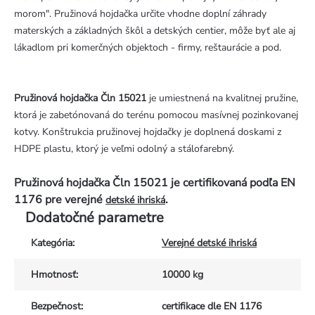
morom". Pružinová hojdačka určite vhodne doplní záhrady
materských a základných škôl a detských centier, môže byť ale aj
lákadlom pri komerčných objektoch - firmy, reštaurácie a pod.
Pružinová hojdačka Čln 15021
je umiestnená na kvalitnej pružine,
ktorá je zabetónovaná do terénu pomocou masívnej pozinkovanej
kotvy. Konštrukcia pružinovej hojdačky je doplnená doskami z
HDPE plastu, ktorý je veľmi odolný a stálofarebný.
Pružinová hojdačka Čln 15021 je certifikovaná podľa EN
1176 pre verejné
.
detské ihriská
Dodatočné parametre
Kategória
:
Verejné detské ihriská
Hmotnosť
:
10000 kg
Bezpečnost
:
certifikace dle EN 1176