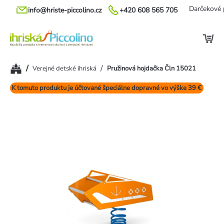
Prejsť
Darčekové 
info@hriste-piccolino.cz
+420 608 565 705
na
obsah
Domov
/
/
Verejné detské ihriská
Pružinová hojdačka Čln 15021
K tomuto produktu je účtované špeciálne dopravné vo výške 39 €