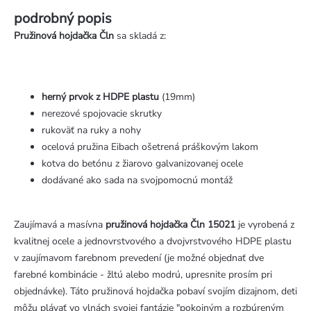
podrobný popis
Pružinová hojdačka Čln
sa skladá z:
herný prvok z HDPE plastu
(19mm)
nerezové spojovacie skrutky
rukoväť na ruky a nohy
ocelová pružina Eibach ošetrená práškovým lakom
kotva do betónu z žiarovo galvanizovanej ocele
dodávané ako sada na svojpomocnú montáž
Zaujímavá a masívna
pružinová hojdačka Čln 15021
je vyrobená z
kvalitnej ocele a jednovrstvového a dvojvrstvového HDPE plastu
v zaujímavom farebnom prevedení (je možné objednať dve
farebné kombinácie - žltú alebo modrú, upresnite prosím pri
objednávke). Táto pružinová hojdačka pobaví svojím dizajnom, deti
môžu plávať vo vlnách svojej fantázie "pokojným a rozbúreným