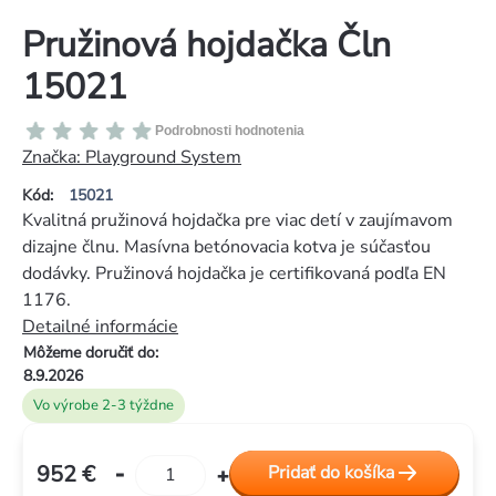
Pružinová hojdačka Čln
15021
Priemerné
Podrobnosti hodnotenia
hodnotenie
Značka:
Playground System
produktu
Kód:
15021
je
Kvalitná pružinová hojdačka pre viac detí v zaujímavom
0,0
dizajne člnu. Masívna betónovacia kotva je súčasťou
z
dodávky. Pružinová hojdačka je certifikovaná podľa EN
5
1176.
hviezdičiek.
Detailné informácie
Môžeme doručiť do:
8.9.2026
Vo výrobe 2-3 týždne
952 €
Pridať do košíka
Jednotková