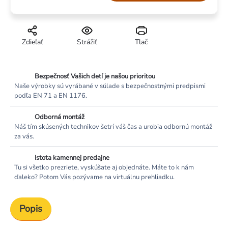
cena:
Zdieľať
Strážiť
Tlač
Bezpečnosť Vašich detí je našou prioritou
Naše výrobky sú vyrábané v súlade s bezpečnostnými predpismi
podľa EN 71 a EN 1176.
Odborná montáž
Náš tím skúsených technikov šetrí váš čas a urobia odbornú montáž
za vás.
Istota kamennej predajne
Tu si všetko prezriete, vyskúšate aj objednáte. Máte to k nám
ďaleko? Potom Vás pozývame na virtuálnu prehliadku.
Popis