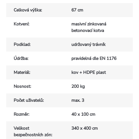
Celková výška
:
67 cm
Kotvení
:
masivní zinkovaná
betonovací kotva
Podklad
:
udržovaný trávník
Údržba
:
pravidelná dle EN 1176
Materiál
:
kov + HDPE plast
Nosnost
:
200 kg
Počet uživatelů
:
max. 3
Rozměr
:
40 x 100 cm
Velikost
340 x 400 cm
bezpečnostních zón
: