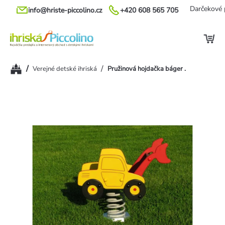
Prejsť
Darčekové 
info@hriste-piccolino.cz
+420 608 565 705
na
obsah
Domov
/
/
Verejné detské ihriská
Pružinová hojdačka báger .