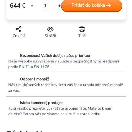
644 €
Pridať do košíka
Jednotková
cena:
Zdieľať
Strážiť
Tlač
Bezpečnosť Vašich detí je našou prioritou
Naše výrobky sú vyrábané v súlade s bezpečnostnými predpismi
podľa EN 71 a EN 1176.
Odborná montáž
Náš tím skúsených technikov šetrí váš čas a urobia odbornú montáž
za vás.
Istota kamennej predajne
Tu si všetko prezriete, vyskúšate aj objednáte. Máte to k nám
ďaleko? Potom Vás pozývame na virtuálnu prehliadku.