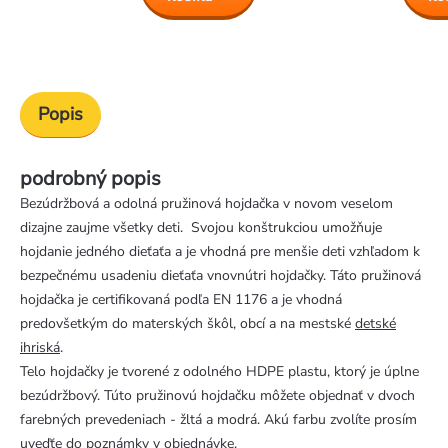
Popis
podrobný popis
Bezúdržbová a odolná pružinová hojdačka v novom veselom
dizajne zaujme všetky deti. Svojou konštrukciou umožňuje
hojdanie jedného dieťaťa a je vhodná pre menšie deti vzhľadom k
bezpečnému usadeniu dieťaťa vnovnútri hojdačky. Táto pružinová
hojdačka je certifikovaná podľa EN 1176 a je vhodná
predovšetkým do materských škôl, obcí a na mestské
detské
ihriská
.
Telo hojdačky je tvorené z odolného HDPE plastu, ktorý je úplne
bezúdržbový. Túto pružinovú hojdačku môžete objednať v dvoch
farebných prevedeniach - žltá a modrá. Akú farbu zvolíte prosím
uveďťe do poznámky v objednávke.