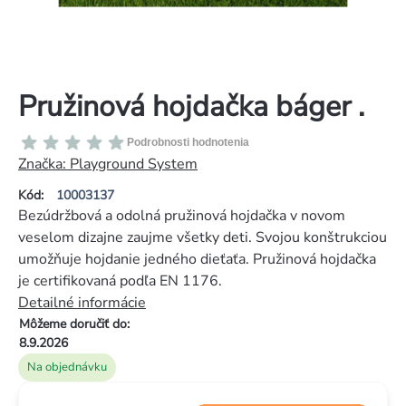
Pružinová hojdačka báger .
Priemerné
Podrobnosti hodnotenia
hodnotenie
Značka:
Playground System
produktu
Kód:
10003137
je
Bezúdržbová a odolná pružinová hojdačka v novom
0,0
veselom dizajne zaujme všetky deti. Svojou konštrukciou
z
umožňuje hojdanie jedného dieťaťa. Pružinová hojdačka
5
je certifikovaná podľa EN 1176.
hviezdičiek.
Detailné informácie
Môžeme doručiť do:
8.9.2026
Na objednávku