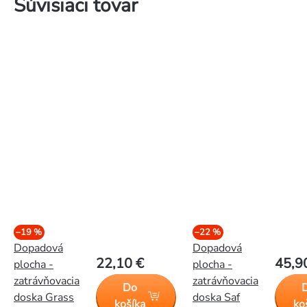
Súvisiaci tovar
–19 %
–22 %
Dopadová
Dopadová
22,10 €
45,9
plocha -
plocha -
zatrávňovacia
zatrávňovacia
Do
doska Grass
doska Saf
košíka
ko