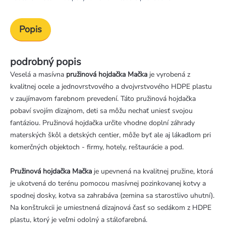
Popis
podrobný popis
Veselá a masívna
pružinová hojdačka Mačka
je vyrobená z
kvalitnej ocele a jednovrstvového a dvojvrstvového HDPE plastu
v zaujímavom farebnom prevedení. Táto pružinová hojdačka
pobaví svojím dizajnom, deti sa môžu nechať uniesť svojou
fantáziou. Pružinová hojdačka určite vhodne doplní záhrady
materských škôl a detských centier, môže byť ale aj lákadlom pri
komerčných objektoch - firmy, hotely, reštaurácie a pod.
Pružinová hojdačka Mačka
je upevnená na kvalitnej pružine, ktorá
je ukotvená do terénu pomocou masívnej pozinkovanej kotvy a
spodnej dosky, kotva sa zahrabáva (zemina sa starostlivo uhutní).
Na konštrukcii je umiestnená dizajnová časť so sedákom z HDPE
plastu, ktorý je veľmi odolný a stálofarebná.