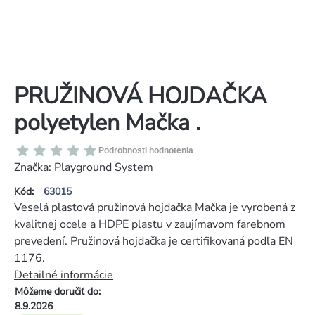
PRUŽINOVÁ HOJDAČKA
polyetylen Mačka .
Priemerné
Podrobnosti hodnotenia
hodnotenie
Značka:
Playground System
produktu
Kód:
63015
je
Veselá plastová pružinová hojdačka Mačka je vyrobená z
0,0
kvalitnej ocele a HDPE plastu v zaujímavom farebnom
z
prevedení. Pružinová hojdačka je certifikovaná podľa EN
5
1176.
hviezdičiek.
Detailné informácie
Môžeme doručiť do:
8.9.2026