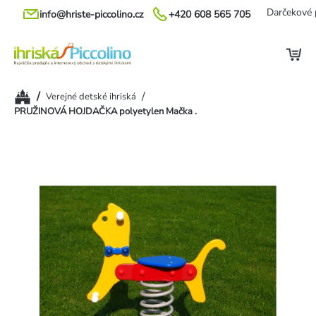
Prejsť
Darčekové 
info@hriste-piccolino.cz
+420 608 565 705
na
obsah
Domov
/
/
Verejné detské ihriská
PRUŽINOVÁ HOJDAČKA polyetylen Mačka .