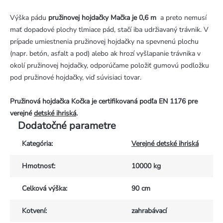
Výška pádu
pružinovej hojdačky Mačka je 0,6 m
a preto nemusí
mať dopadové plochy tlmiace pád, stačí iba udržiavaný trávnik. V
prípade umiestnenia pružinovej hojdačky na spevnenú plochu
(napr. betón, asfalt a pod) alebo ak hrozí vyšlapanie trávnika v
okolí pružinovej hojdačky, odporúčame položiť gumovú podložku
pod pružinové hojdačky, viď súvisiaci tovar.
Pružinová hojdačka Kočka je certifikovaná podľa EN 1176 pre
verejné
detské ihriská
.
Dodatočné parametre
Kategória
:
Verejné detské ihriská
Hmotnosť
:
10000 kg
Celková výška
:
90 cm
Kotvení
:
zahrabávací