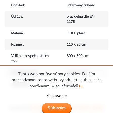
Podklad
:
udržovaný trávník
Údržba
:
pravidelná dle EN
1176
Materiál
:
HDPE plast
Rozměr
:
110 x 26 cm
Velikost bezpečnostních
300 x 300 cm
zón
:
Vhodné pro děti
:
od 3 do 12 let
Tento web používa súbory cookies. Ďalším
prechádzaním tohto webu vyjadrujete súhlas s ich
Výška pádu
:
56 cm
používaním. Viac informácií
tu
.
Zápätie
Nastavenie
Súhlasím
Copyright 2026
Ihriská Piccolino - Detské ihriská, domčeky a hojdačky
.
Všetky práva vyhradené.