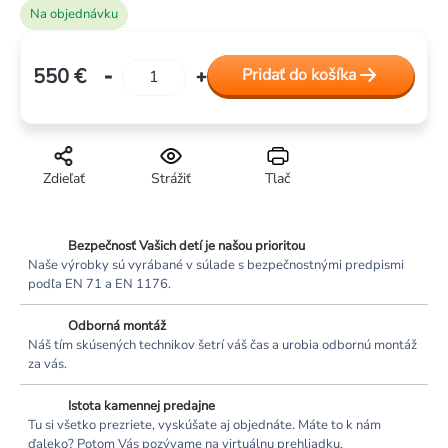
Na objednávku
550 €
Pridať do košíka
Jednotková
cena:
Zdieľať
Strážiť
Tlač
Bezpečnosť Vašich detí je našou prioritou
Naše výrobky sú vyrábané v súlade s bezpečnostnými predpismi
podľa EN 71 a EN 1176.
Odborná montáž
Náš tím skúsených technikov šetrí váš čas a urobia odbornú montáž
za vás.
Istota kamennej predajne
Tu si všetko prezriete, vyskúšate aj objednáte. Máte to k nám
ďaleko? Potom Vás pozývame na virtuálnu prehliadku.