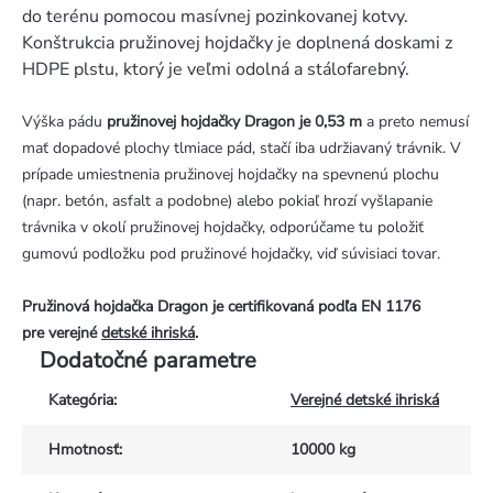
do terénu pomocou masívnej pozinkovanej kotvy.
Konštrukcia pružinovej hojdačky je doplnená doskami z
HDPE plstu, ktorý je veľmi odolná a stálofarebný.
Výška pádu
pružinovej hojdačky Dragon je 0,53 m
a preto nemusí
mať dopadové plochy tlmiace pád, stačí iba udržiavaný trávnik. V
prípade umiestnenia pružinovej hojdačky na spevnenú plochu
(napr. betón, asfalt a podobne) alebo pokiaľ hrozí vyšlapanie
trávnika v okolí pružinovej hojdačky, odporúčame tu položiť
gumovú podložku pod pružinové hojdačky, viď súvisiaci tovar.
Pružinová hojdačka Dragon je certifikovaná podľa EN 1176
pre verejné
detské ihriská
.
Dodatočné parametre
Kategória
:
Verejné detské ihriská
Hmotnosť
:
10000 kg