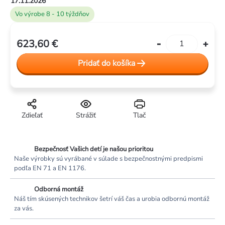
17.11.2026
Vo výrobe 8 - 10 týždňov
623,60 €
Jednotková
cena:
Pridať do košíka
Zdieľať
Strážiť
Tlač
Bezpečnosť Vašich detí je našou prioritou
Naše výrobky sú vyrábané v súlade s bezpečnostnými predpismi
podľa EN 71 a EN 1176.
Odborná montáž
Náš tím skúsených technikov šetrí váš čas a urobia odbornú montáž
za vás.