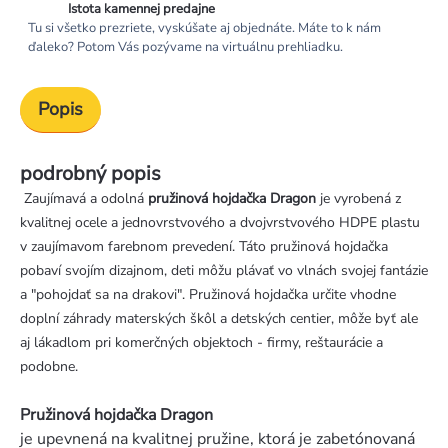
Istota kamennej predajne
Tu si všetko prezriete, vyskúšate aj objednáte. Máte to k nám
ďaleko? Potom Vás pozývame na virtuálnu prehliadku.
Popis
podrobný popis
Zaujímavá a odolná
pružinová hojdačka Dragon
je vyrobená z
kvalitnej ocele a jednovrstvového a dvojvrstvového HDPE plastu
v zaujímavom farebnom prevedení. Táto pružinová hojdačka
pobaví svojím dizajnom, deti môžu plávať vo vlnách svojej fantázie
a "pohojdať sa na drakovi". Pružinová hojdačka určite vhodne
doplní záhrady materských škôl a detských centier, môže byť ale
aj lákadlom pri komerčných objektoch - firmy, reštaurácie a
podobne.
Pružinová hojdačka Dragon
je upevnená na kvalitnej pružine, ktorá je zabetónovaná