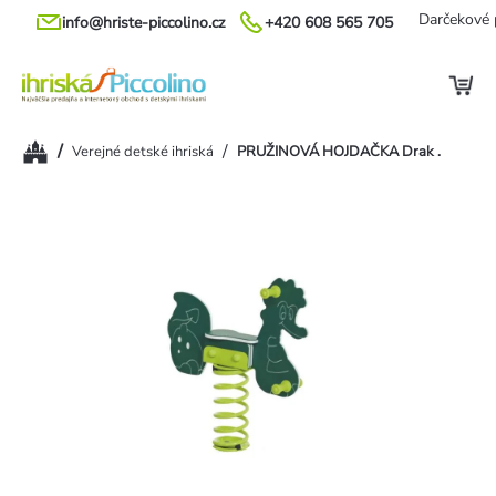
Prejsť
Darčekové 
info@hriste-piccolino.cz
+420 608 565 705
na
obsah
Domov
/
/
Verejné detské ihriská
PRUŽINOVÁ HOJDAČKA Drak .