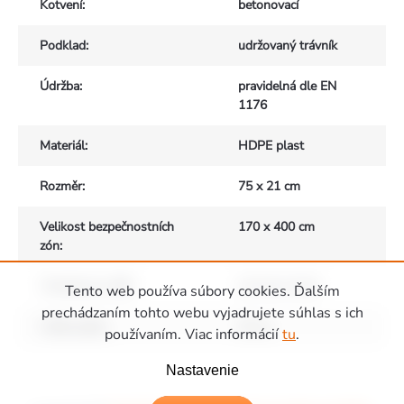
Kotvení
:
betonovací
Podklad
:
udržovaný trávník
Údržba
:
pravidelná dle EN
1176
Materiál
:
HDPE plast
Rozměr
:
75 x 21 cm
Velikost bezpečnostních
170 x 400 cm
zón
:
Vhodné pro děti
:
od 3 do 12 let
Tento web používa súbory cookies. Ďalším
prechádzaním tohto webu vyjadrujete súhlas s ich
Výška pádu
:
53 cm
používaním. Viac informácií
tu
.
Zápätie
Nastavenie