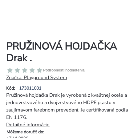
PRUŽINOVÁ HOJDAČKA
Drak .
Priemerné
Podrobnosti hodnotenia
hodnotenie
Značka:
Playground System
produktu
Kód:
173011001
je
Pružinová hojdačka Drak je vyrobená z kvalitnej ocele a
0,0
jednovrstvového a dvojvrstvového HDPE plastu v
z
zaujímavom farebnom prevedení. Je certifikovaná podľa
5
EN 1176.
hviezdičiek.
Detailné informácie
Môžeme doručiť do: