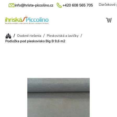
Prejsť
Darčekové 
info@hriste-piccolino.cz
+420 608 565 705
na
obsah
Domov
/
/
/
Osobné riešenia
Pieskoviská a lavičky
Podložka pod pieskovisko Big B 9,6 m2