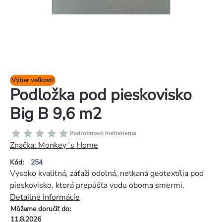
Výber veľkostí
Podložka pod pieskovisko
Big B 9,6 m2
Priemerné
Podrobnosti hodnotenia
hodnotenie
Značka:
Monkey´s Home
produktu
Kód:
254
je
Vysoko kvalitná, záťaži odolná, netkaná geotextília pod
0,0
pieskovisko, ktorá prepúšťa vodu oboma smermi.
z
Detailné informácie
5
Môžeme doručiť do:
hviezdičiek.
11.8.2026