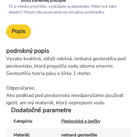
Istota kamennej predajne
Tu si všetko prezriete, vyskúšate aj objednáte. Máte to k nám
ďaleko? Potom Vás pozývame na virtuálnu prehliadku.
Popis
podrobný popis
Vysoko kvalitná, záťaži odolná, netkaná geotextília pod
pieskovisko, ktorá prepúšťa vodu oboma smermi.
Geotextíliu tvoria pásy o šírke 1 meter.
Odporúčanie:
Ako podklad pod pieskovisko neodporúčame používať
igelit, ani iný materiál, ktorý neprepustí vodu.
Dodatočné parametre
Kategória
:
Pieskoviská a lavičky
Materiál
:
netkaná geotextílie