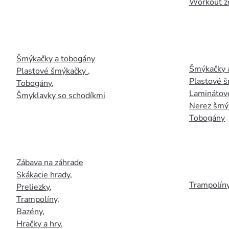
Workout z
Šmýkačky a tobogány
Šmýkačky 
Plastové šmýkačky
,
Plastové 
Tobogány
,
Laminátov
Šmyklavky so schodíkmi
Nerez šmý
Tobogány
Zábava na záhrade
Skákacie hrady
,
Trampolín
Preliezky
,
Trampolíny
,
Bazény
,
Hračky a hry
,