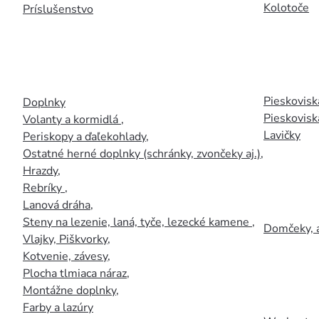
Kolotoče
Príslušenstvo
Pieskoviská
Doplnky
Pieskovisk
Volanty a kormidlá
,
Lavičky
Periskopy a ďaľekohlady
,
Ostatné herné doplnky (schránky, zvončeky aj.)
,
Hrazdy
,
Rebríky
,
Lanová dráha
,
Steny na lezenie, laná, tyče, lezecké kamene
,
Domčeky, 
Vlajky, Piškvorky
,
Kotvenie, závesy
,
Plocha tlmiaca náraz
,
Montážne doplnky
,
Farby a lazúry