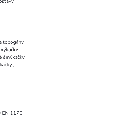
ostavy
a tobogány
šmýkačky
,
é šmýkačky
,
kačky
,
y EN 1176