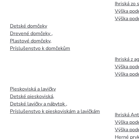
Ihriská zo
Výška pod
Výška pod
Detské domčeky
Drevené domčeky
,
Plastové domčeky
,
Príslušenstvo k domčekům
Ihriská z 
Výška pod
Výška pod
Pieskoviská a lavičky
Detské pieskoviská
,
Detské lavičky a nábytok
,
Príslušenstvo k pieskoviskám a lavičkám
Ihriská An
Výška pod
Výška pod
Herné prvk