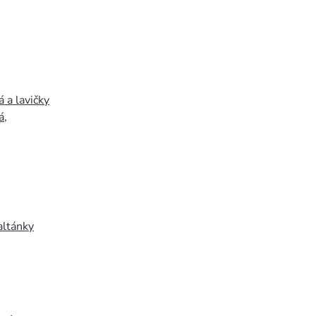
 a lavičky
á
,
altánky