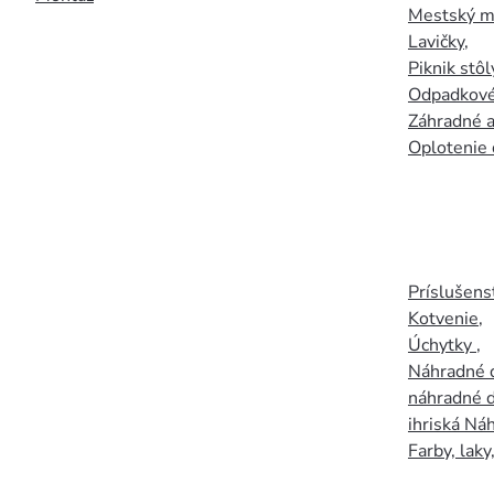
Mestský mo
Lavičky
,
Piknik stôl
Odpadkové
Záhradné a
Oplotenie 
Príslušens
Kotvenie
,
Úchytky
,
Náhradné d
náhradné d
ihriská Ná
Farby, laky