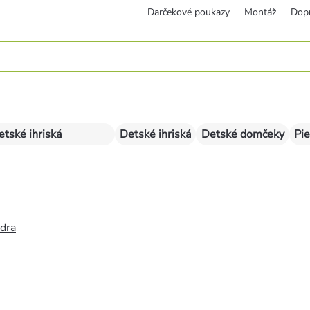
Darčekové poukazy
Montáž
Dop
etské ihriská
Detské ihriská
Detské domčeky
Pie
édra