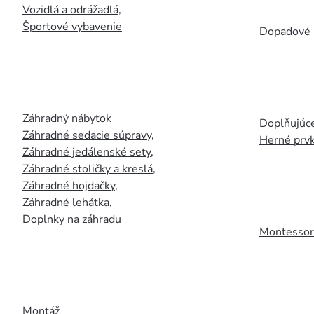
Vozidlá a odrážadlá
,
Športové vybavenie
Dopadové 
Záhradný nábytok
Doplňujúce
Záhradné sedacie súpravy
,
Herné prv
Záhradné jedálenské sety
,
Záhradné stoličky a kreslá
,
Záhradné hojdačky
,
Záhradné lehátka
,
Doplnky na záhradu
Montessori
Montáž