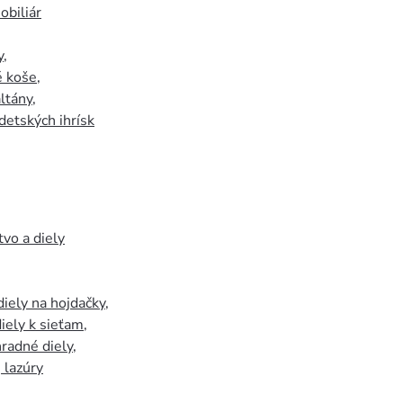
biliár
y
,
 koše
,
ltány
,
detských ihrísk
tvo a diely
iely na hojdačky
,
iely k sieťam
,
hradné diely
,
, lazúry