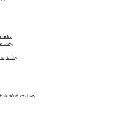
jdačky
ostavy
,
hojdačky
 balančné zostavy