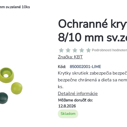
mm sv.zelené 10ks
Ochranné kryt
8/10 mm sv.z
Priemerné
Podrobnosti hodnoten
hodnotenie
Značka:
KBT
produktu
Kód:
850002001-LIME
je
Krytky skrutiek zabezpečia bezpečn
0,0
bezpečne chránená a dieťa sa nem
z
ks.
5
Detailné informácie
hviezdičiek.
Môžeme doručiť do:
12.8.2026
Skladom