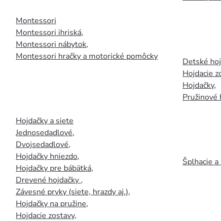
Montessori
Montessori ihriská
,
Montessori nábytok
,
Montessori hračky a motorické pomôcky
Detské ho
Hojdacie z
Hojdačky
,
Pružinové 
Hojdačky a siete
Jednosedadlové
,
Dvojsedadlové
,
Hojdačky hniezdo
,
Šplhacie a
Hojdačky pre bábätká
,
Drevené hojdačky
,
Závesné prvky (siete, hrazdy aj.)
,
Hojdačky na pružine
,
Hojdacie zostavy
,