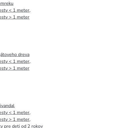
 smreku
esty < 1 meter
,
esty > 1 meter
agátoveho dreva
esty < 1 meter
,
esty > 1 meter
tivandal
esty < 1 meter
,
esty > 1 meter
,
y pre deti od 2 rokov