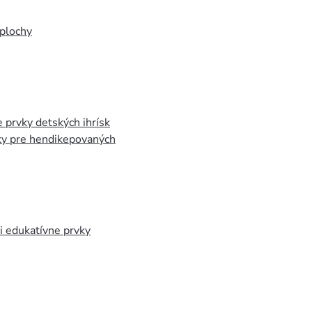
plochy
 prvky detských ihrísk
ky pre hendikepovaných
 edukatívne prvky