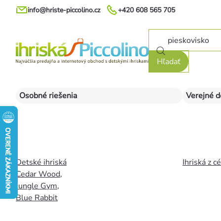
Prejsť
info@hriste-piccolino.cz
+420 608 565 705
na
obsah
Hľadať
Osobné riešenia
Verejné d
Detské ihriská
Ihriská z c
Cedar Wood
,
Jungle Gym
,
Blue Rabbit