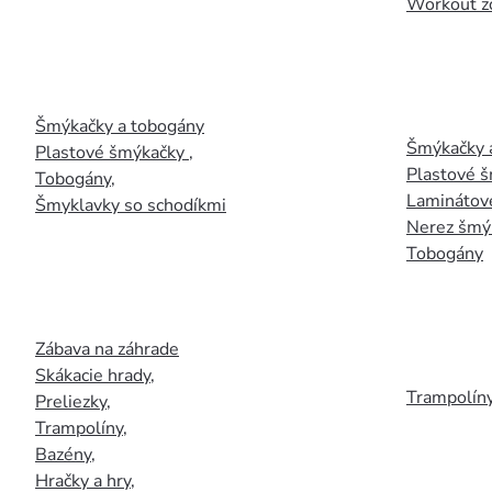
Workout z
Šmýkačky a tobogány
Šmýkačky 
Plastové šmýkačky
,
Plastové 
Tobogány
,
Laminátov
Šmyklavky so schodíkmi
Nerez šmý
Tobogány
Zábava na záhrade
Skákacie hrady
,
Trampolín
Preliezky
,
Trampolíny
,
Bazény
,
Hračky a hry
,