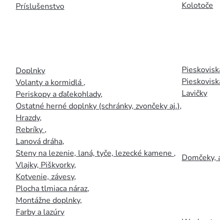
Kolotoče
Príslušenstvo
Pieskoviská
Doplnky
Pieskovisk
Volanty a kormidlá
,
Lavičky
Periskopy a ďaľekohlady
,
Ostatné herné doplnky (schránky, zvončeky aj.)
,
Hrazdy
,
Rebríky
,
Lanová dráha
,
Steny na lezenie, laná, tyče, lezecké kamene
,
Domčeky, 
Vlajky, Piškvorky
,
Kotvenie, závesy
,
Plocha tlmiaca náraz
,
Montážne doplnky
,
Farby a lazúry