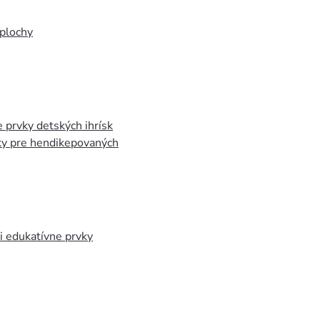
plochy
 prvky detských ihrísk
ky pre hendikepovaných
 edukatívne prvky