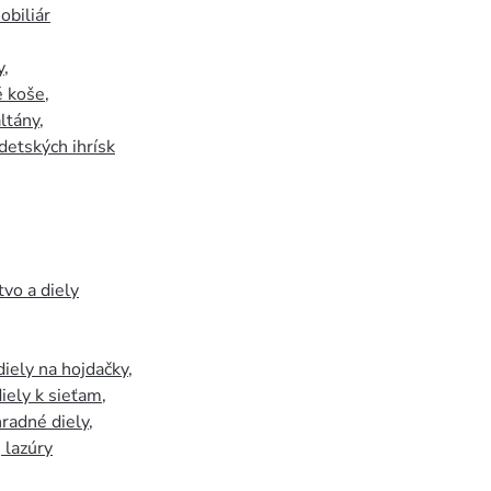
biliár
y
,
 koše
,
ltány
,
detských ihrísk
tvo a diely
iely na hojdačky
,
iely k sieťam
,
hradné diely
,
, lazúry