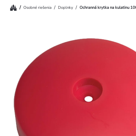
Domov
/
/
/
Osobné riešenia
Doplnky
Ochranná krytka na kulatinu 1