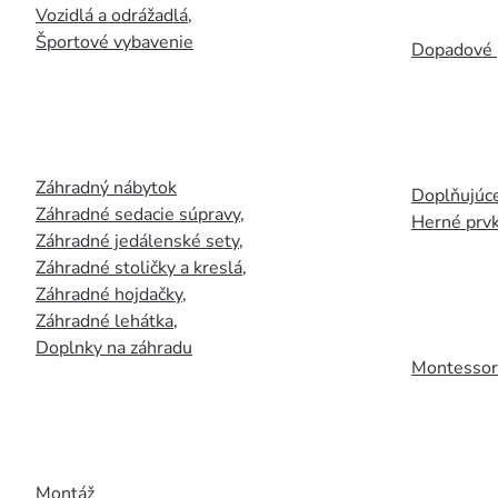
Vozidlá a odrážadlá
,
Športové vybavenie
Dopadové 
Záhradný nábytok
Doplňujúce
Záhradné sedacie súpravy
,
Herné prv
Záhradné jedálenské sety
,
Záhradné stoličky a kreslá
,
Záhradné hojdačky
,
Záhradné lehátka
,
Doplnky na záhradu
Montessori
Montáž