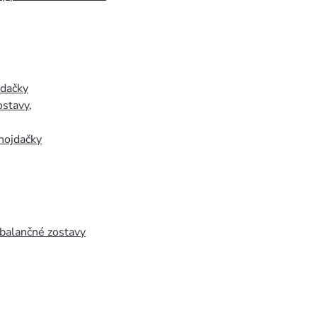
jdačky
ostavy
,
hojdačky
 balančné zostavy