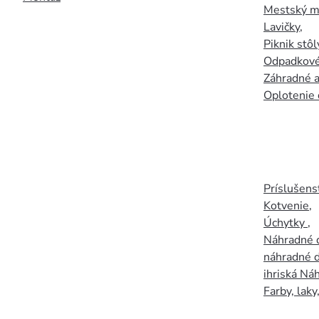
Mestský mo
Lavičky
,
Piknik stôl
Odpadkové
Záhradné a
Oplotenie 
Príslušens
Kotvenie
,
Úchytky
,
Náhradné d
náhradné d
ihriská Ná
Farby, laky