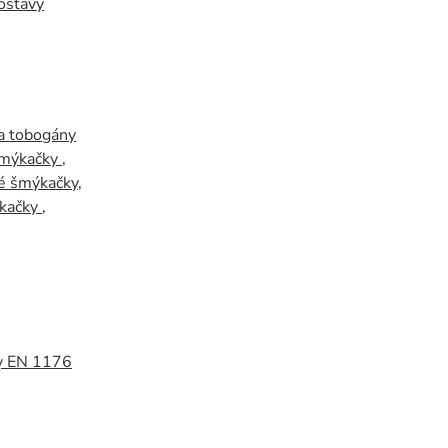
ostavy
a tobogány
šmýkačky
,
é šmýkačky
,
kačky
,
y EN 1176