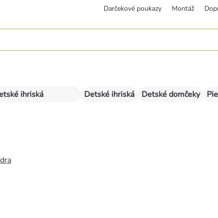
Darčekové poukazy
Montáž
Dop
etské ihriská
Detské ihriská
Detské domčeky
Pie
édra