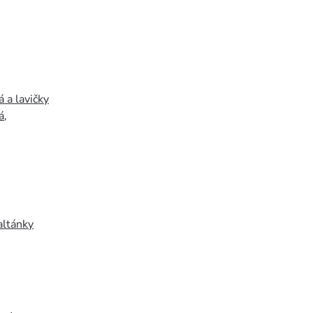
 a lavičky
á
,
altánky