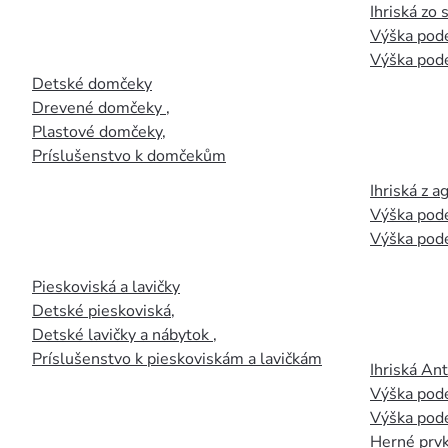
Ihriská zo
Výška pod
Výška pod
Detské domčeky
Drevené domčeky
,
Plastové domčeky
,
Príslušenstvo k domčekům
Ihriská z 
Výška pod
Výška pod
Pieskoviská a lavičky
Detské pieskoviská
,
Detské lavičky a nábytok
,
Príslušenstvo k pieskoviskám a lavičkám
Ihriská An
Výška pod
Výška pod
Herné prvk