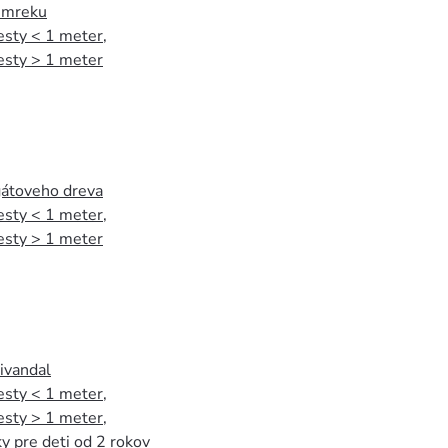
 smreku
esty < 1 meter
,
esty > 1 meter
agátoveho dreva
esty < 1 meter
,
esty > 1 meter
tivandal
esty < 1 meter
,
esty > 1 meter
,
y pre deti od 2 rokov