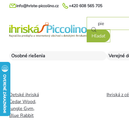
Prejsť
info@hriste-piccolino.cz
+420 608 565 705
na
obsah
Hľadať
Osobné riešenia
Verejné d
Detské ihriská
Ihriská z c
Cedar Wood
,
Jungle Gym
,
Blue Rabbit