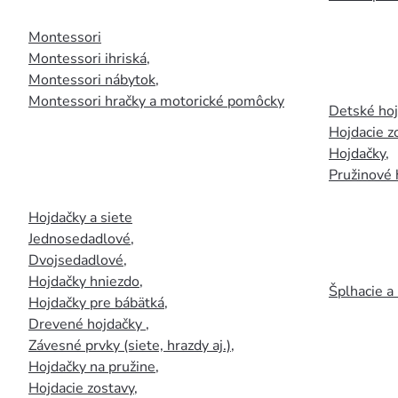
Montessori
Montessori ihriská
,
Montessori nábytok
,
Montessori hračky a motorické pomôcky
Detské ho
Hojdacie z
Hojdačky
,
Pružinové 
Hojdačky a siete
Jednosedadlové
,
Dvojsedadlové
,
Hojdačky hniezdo
,
Šplhacie a
Hojdačky pre bábätká
,
Drevené hojdačky
,
Závesné prvky (siete, hrazdy aj.)
,
Hojdačky na pružine
,
Hojdacie zostavy
,