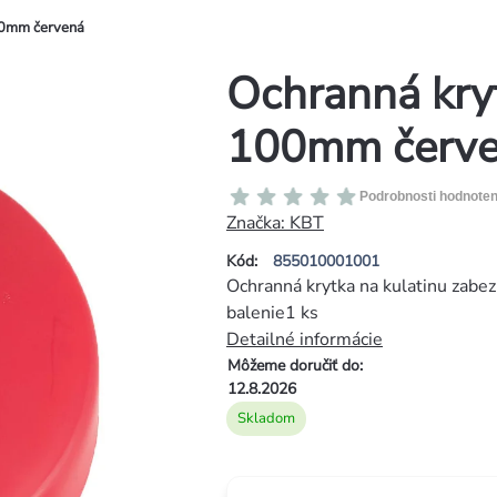
00mm červená
Ochranná kryt
100mm červ
Priemerné
Podrobnosti hodnoten
hodnotenie
Značka:
KBT
produktu
Kód:
855010001001
je
Ochranná krytka na kulatinu zabez
0,0
balenie1 ks
z
Detailné informácie
5
Môžeme doručiť do:
hviezdičiek.
12.8.2026
Skladom