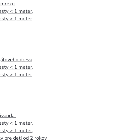
 smreku
esty < 1 meter
,
esty > 1 meter
agátoveho dreva
esty < 1 meter
,
esty > 1 meter
tivandal
esty < 1 meter
,
esty > 1 meter
,
y pre deti od 2 rokov