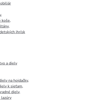
biliár
y
,
 koše
,
ltány
,
detských ihrísk
tvo a diely
iely na hojdačky
,
iely k sieťam
,
hradné diely
,
, lazúry