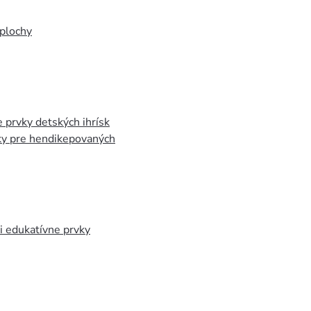
plochy
 prvky detských ihrísk
ky pre hendikepovaných
 edukatívne prvky