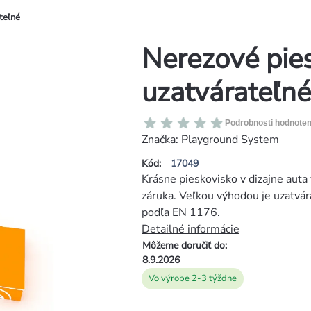
teľné
Nerezové pies
uzatvárateľné
Priemerné
Podrobnosti hodnoten
hodnotenie
Značka:
Playground System
produktu
Kód:
17049
je
Krásne pieskovisko v dizajne auta
0,0
záruka. Veľkou výhodou je uzatvára
z
podľa EN 1176.
5
Detailné informácie
hviezdičiek.
Môžeme doručiť do:
8.9.2026
Vo výrobe 2-3 týždne