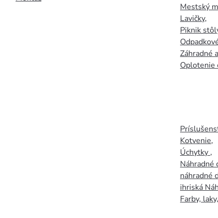
Mestský mo
Lavičky
,
Piknik stôl
Odpadkové
Záhradné a
Oplotenie 
Príslušens
Kotvenie
,
Úchytky
,
Náhradné d
náhradné d
ihriská Ná
Farby, laky