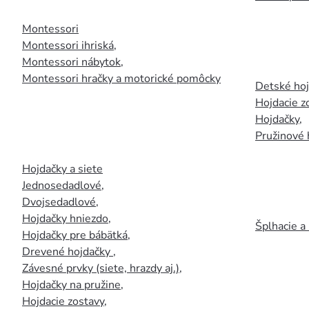
Montessori
Montessori ihriská
,
Montessori nábytok
,
Montessori hračky a motorické pomôcky
Detské ho
Hojdacie z
Hojdačky
,
Pružinové 
Hojdačky a siete
Jednosedadlové
,
Dvojsedadlové
,
Hojdačky hniezdo
,
Šplhacie a
Hojdačky pre bábätká
,
Drevené hojdačky
,
Závesné prvky (siete, hrazdy aj.)
,
Hojdačky na pružine
,
Hojdacie zostavy
,