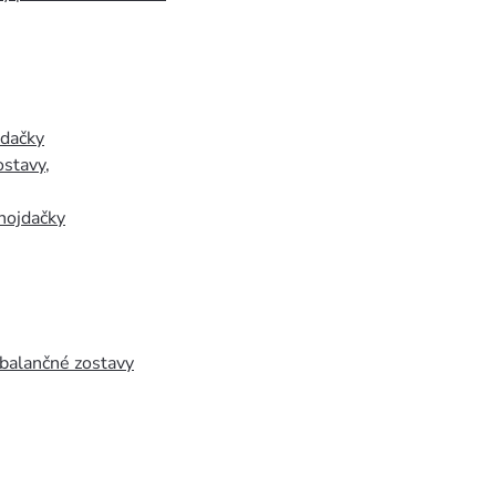
jdačky
ostavy
,
hojdačky
 balančné zostavy