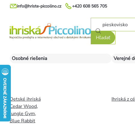
Prejsť
info@hriste-piccolino.cz
+420 608 565 705
na
obsah
Hľadať
Osobné riešenia
Verejné d
Detské ihriská
Ihriská z c
Cedar Wood
,
Jungle Gym
,
Blue Rabbit