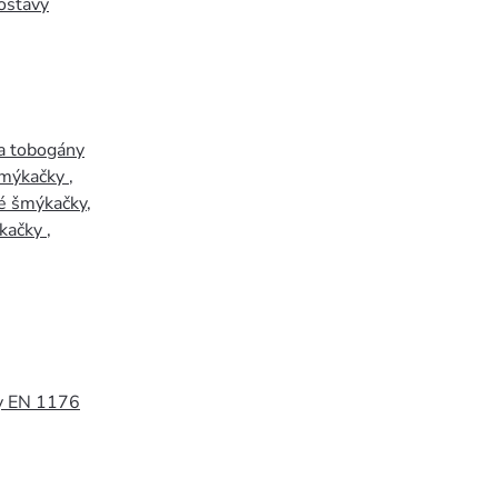
ostavy
a tobogány
šmýkačky
,
é šmýkačky
,
kačky
,
y EN 1176