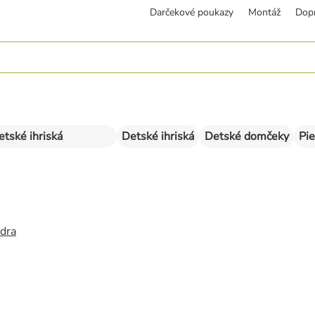
Darčekové poukazy
Montáž
Dop
etské ihriská
Detské ihriská
Detské domčeky
Pie
édra