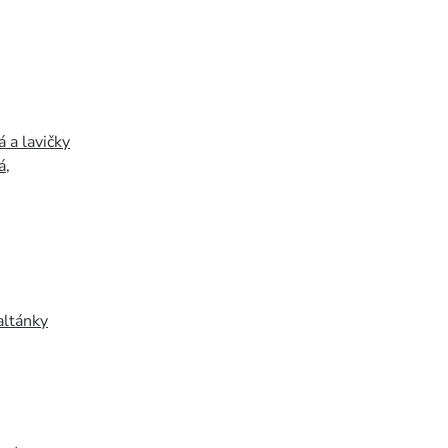
 a lavičky
á
,
altánky