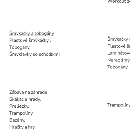
Workout z
Šmýkačky a tobogány
Šmýkačky 
Plastové šmýkačky
,
Plastové 
Tobogány
,
Laminátov
Šmyklavky so schodíkmi
Nerez šmý
Tobogány
Zábava na záhrade
Skákacie hrady
,
Trampolín
Preliezky
,
Trampolíny
,
Bazény
,
Hračky a hry
,