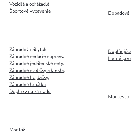
Vozidlá a odrážadlá
,
Športové vybavenie
Dopadové 
Záhradný nábytok
Doplňujúce
Záhradné sedacie súpravy
,
Herné prv
Záhradné jedálenské sety
,
Záhradné stoličky a kreslá
,
Záhradné hojdačky
,
Záhradné lehátka
,
Doplnky na záhradu
Montessori
Montáž