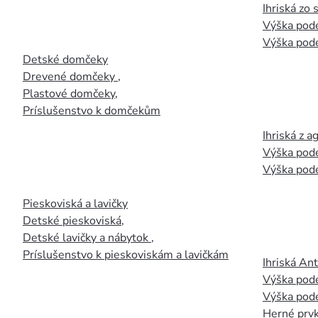
Ihriská zo
Výška pod
Výška pod
Detské domčeky
Drevené domčeky
,
Plastové domčeky
,
Príslušenstvo k domčekům
Ihriská z 
Výška pod
Výška pod
Pieskoviská a lavičky
Detské pieskoviská
,
Detské lavičky a nábytok
,
Príslušenstvo k pieskoviskám a lavičkám
Ihriská An
Výška pod
Výška pod
Herné prvk