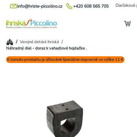
Prejsť
Darčekové 
info@hriste-piccolino.cz
+420 608 565 705
na
obsah
Domov
/
/
Verejné detské ihriská
Náhradný diel - doraz k vahadlové hojdačke .
K tomuto produktu je účtováné špeciálne dopravné vo výške 11 €