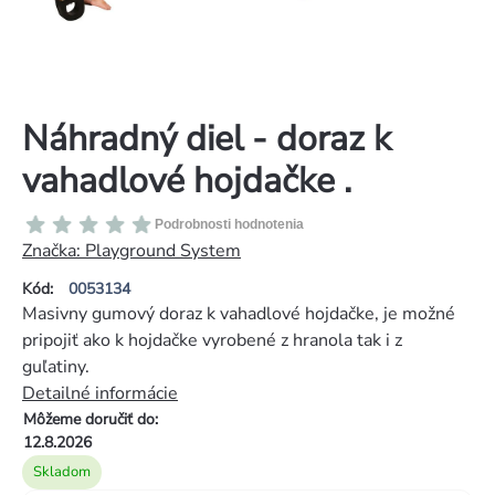
Náhradný diel - doraz k
vahadlové hojdačke .
Priemerné
Podrobnosti hodnotenia
hodnotenie
Značka:
Playground System
produktu
Kód:
0053134
je
Masivny gumový doraz k vahadlové hojdačke, je možné
0,0
pripojiť ako k hojdačke vyrobené z hranola tak i z
z
guľatiny.
5
Detailné informácie
hviezdičiek.
Môžeme doručiť do:
12.8.2026
Skladom