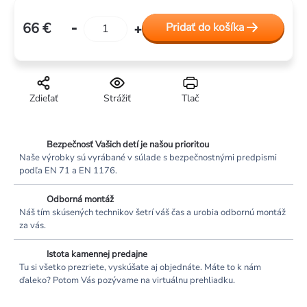
66 €
Pridať do košíka
Jednotková
cena:
Zdieľať
Strážiť
Tlač
Bezpečnosť Vašich detí je našou prioritou
Naše výrobky sú vyrábané v súlade s bezpečnostnými predpismi
podľa EN 71 a EN 1176.
Odborná montáž
Náš tím skúsených technikov šetrí váš čas a urobia odbornú montáž
za vás.
Istota kamennej predajne
Tu si všetko prezriete, vyskúšate aj objednáte. Máte to k nám
ďaleko? Potom Vás pozývame na virtuálnu prehliadku.