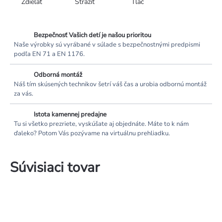
Zdieľať
Strážiť
Tlač
Bezpečnosť Vašich detí je našou prioritou
Naše výrobky sú vyrábané v súlade s bezpečnostnými predpismi
podľa EN 71 a EN 1176.
Odborná montáž
Náš tím skúsených technikov šetrí váš čas a urobia odbornú montáž
za vás.
Istota kamennej predajne
Tu si všetko prezriete, vyskúšate aj objednáte. Máte to k nám
ďaleko? Potom Vás pozývame na virtuálnu prehliadku.
Súvisiaci tovar