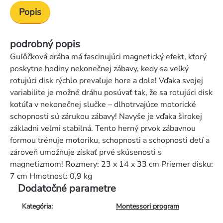
Popis
podrobný popis
Guľôčková dráha má fascinujúci magnetický efekt, ktorý
poskytne hodiny nekonečnej zábavy, kedy sa veľký
rotujúci disk rýchlo prevaľuje hore a dole! Vďaka svojej
variabilite je možné dráhu posúvať tak, že sa rotujúci disk
kotúľa v nekonečnej slučke – dlhotrvajúce motorické
schopnosti sú zárukou zábavy! Navyše je vďaka širokej
základni veľmi stabilná. Tento herný prvok zábavnou
formou trénuje motoriku, schopnosti a schopnosti detí a
zároveň umožňuje získať prvé skúsenosti s
magnetizmom! Rozmery: 23 x 14 x 33 cm Priemer disku:
7 cm Hmotnosť: 0,9 kg
Dodatočné parametre
Kategória
:
Montessori program