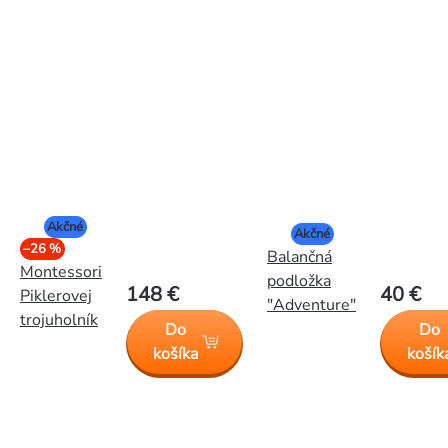
Akčné
Akčné
–26 %
Balančná
Montessori
podložka
148 €
40 €
Piklerovej
"Adventure"
trojuholník
Do
Do
košíka
košík