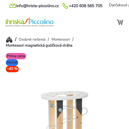
Prejsť
Darčekové 
info@hriste-piccolino.cz
+420 608 565 705
na
obsah
Domov
/
/
/
Osobné riešenia
Montessori
Montessori magnetická guličková dráha
Prima cena
Akčné
–40 %