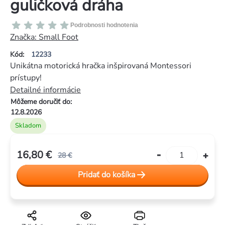
guličková dráha
Priemerné
Podrobnosti hodnotenia
hodnotenie
Značka:
Small Foot
produktu
Kód:
12233
je
Unikátna motorická hračka inšpirovaná Montessori
0,0
prístupy!
z
Detailné informácie
5
Môžeme doručiť do:
hviezdičiek.
12.8.2026
Skladom
16,80 €
28 €
Jednotková
Pridať do košíka
cena: