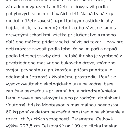
základnom vybavení a môžete ju dovybaviť podľa
pohybových schopností vašich detí. Na hádzanársky
modul môžete zavesiť napríklad gymnastické kruhy,
hojdací disk, päťramenný rebrík alebo závesné lano s
drevenými schodíkmi, všetko príslušenstvo a mnoho
ďalšieho môžete pridať v sekcii súvisiaci tovar. Prvky pre
deti môžete zavesiť podľa toho, čo sa im páči a nepáči,
podľa telesnej stavby detí. Detské ihrisko je vyrobené z
prvotriedneho masívneho bukového dreva, známeho
svojou pevnosťou a pružnosťou, pričom prioritou je
odolnosť a šetrnosť k životnému prostrediu. Použitie
vysokokvalitného ekologického laku na vodnej báze
zaručuje bezpečnú a príjemnú hru a prirodzenú/bielou
farbu dreva s pastelovými alebo prírodnými doplnkami.
Vnútorné ihrisko Montessori s maximálnou nosnosťou
60 kg ponúka deťom bezpečné prostredie na skúmanie a
rozvoj ich fyzických schopností. Parametre: Celková
výška: 222,5 cm Celková šírka: 199 cm Hĺbka ihriska: