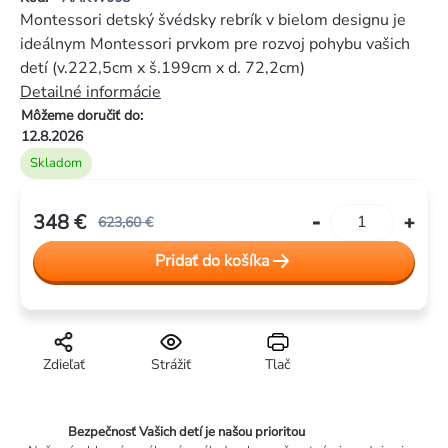
je
Montessori detský švédsky rebrík v bielom designu je
0,0
ideálnym Montessori prvkom pre rozvoj pohybu vašich
z
detí (v.222,5cm x š.199cm x d. 72,2cm)
5
Detailné informácie
hviezdičiek.
Môžeme doručiť do:
12.8.2026
Skladom
348 €
623,60 €
Jednotková
Pridať do košíka
cena:
Zdieľať
Strážiť
Tlač
Bezpečnosť Vašich detí je našou prioritou