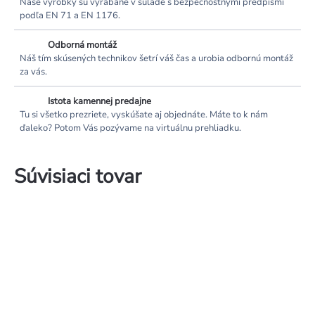
Naše výrobky sú vyrábané v súlade s bezpečnostnými predpismi
podľa EN 71 a EN 1176.
Odborná montáž
Náš tím skúsených technikov šetrí váš čas a urobia odbornú montáž
za vás.
Istota kamennej predajne
Tu si všetko prezriete, vyskúšate aj objednáte. Máte to k nám
ďaleko? Potom Vás pozývame na virtuálnu prehliadku.
Súvisiaci tovar