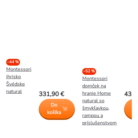
–44 %
Montessori
–52 %
ihrisko
Montessori
Švédske
domček na
natural
331,90 €
hranie Home
431,
natural so
Do
šmykľavkou,
košíka
ko
rampou a
príslušenstvom