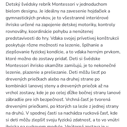
Detský švédsky rebrík Montessori v jednoduchom
bielom designu. Je ideálny na zavesenie hojdačiek a
gymnastických prvkov, je to všestranné interiérové
ihrisko určené na zapojenie detskej motoriky, kontroly
rovnováhy, koordinácie pohybu a nenútenej
predstavivosti do hry. Vďaka svojej prívetivej konštrukcii
poskytuje rôzne možnosti na lezenie, šplhanie a
zlepšovanie fyzickej kondície, a to vďaka herným prvkom,
ktoré možno do zostavy pridať. Deti si švédske
Montessori ihrisko okamžite zamilujú, je to nekonečné
lezenie, plazenie a preliezanie. Deti môžu liezť po
drevených priečkach alebo na druhej strane po
kombinácii lanovej steny a drevených priečok až na
vrchol zostavy, kde je po celej dĺžke bočnej strany lanové
zábradlie pre ich bezpečnosť. Vrchná časť je tvorená
drevenými priečkami, po ktorých sa lezie z jednej strany
na druhú. V spodnej časti sa nachádza rucková časť, kde
si deti môžu zlepšiť svoju fyzickú zdatnosť, a to vo vnútri
ihriska na ruckovom module. Vnútorná zostava je v