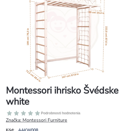
Montessori ihrisko Švédske
white
Priemerné
Podrobnosti hodnotenia
hodnotenie
Značka:
Montessori Furniture
produktu
Kód:
AAKW008