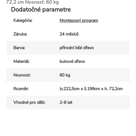
72,2 cm Nosnosť: 60 kg
Dodatočné parametre
Kategória
:
Montessori program
Záruka
:
24 měsíců
Barva
:
přírodní bílé dřevo
Materiál
:
bukové dřevo
Nosnost
:
60 kg
Rozměr
:
(v.222,5cm x š.199cm x h. 72,2cm
Vhodné pro děti
:
2-8 let