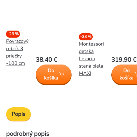
–23 %
–33 %
Povrazový
Montessori
rebrík 3
detská
priečky
Lezacia
38,40 €
319,90 €
-100 cm
stena biela
Do
Do
MAXI
košíka
košíka
Popis
podrobný popis