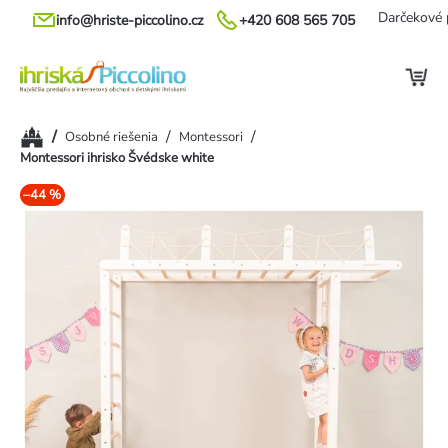
Prejsť
Darčekové 
info@hriste-piccolino.cz
+420 608 565 705
na
obsah
Domov
/
/
/
Osobné riešenia
Montessori
Montessori ihrisko Švédske white
–44 %