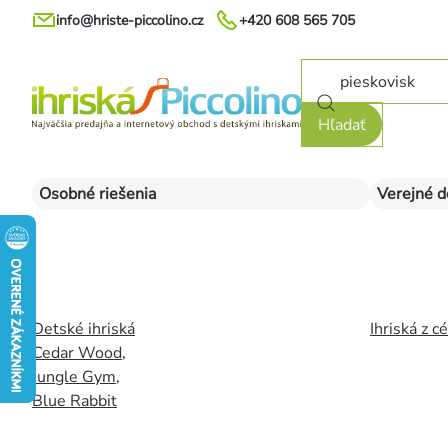
Prejsť
info@hriste-piccolino.cz
+420 608 565 705
na
obsah
Hľadať
Osobné riešenia
Verejné d
Detské ihriská
Ihriská z c
Cedar Wood
,
Jungle Gym
,
Blue Rabbit