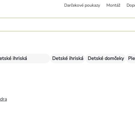
Darčekové poukazy
Montáž
Dop
etské ihriská
Detské ihriská
Detské domčeky
Pie
édra