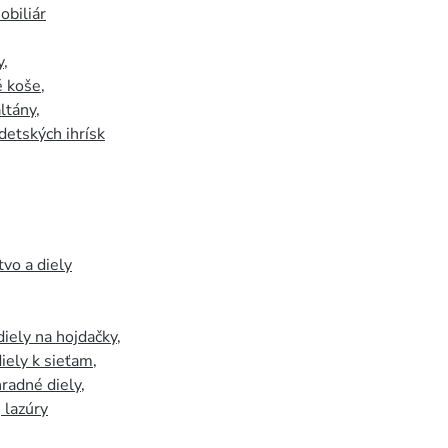
biliár
y
,
 koše
,
ltány
,
detských ihrísk
tvo a diely
iely na hojdačky
,
iely k sieťam
,
hradné diely
,
, lazúry