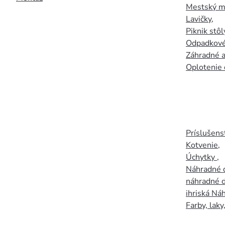
Mestský mo
Lavičky
,
Piknik stôl
Odpadkové
Záhradné a
Oplotenie 
Príslušens
Kotvenie
,
Úchytky
,
Náhradné d
náhradné d
ihriská Ná
Farby, laky