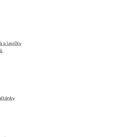
 a lavičky
á
,
altánky