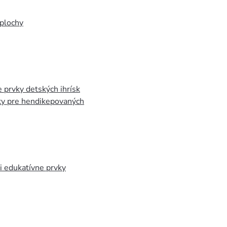
plochy
 prvky detských ihrísk
ky pre hendikepovaných
 edukatívne prvky