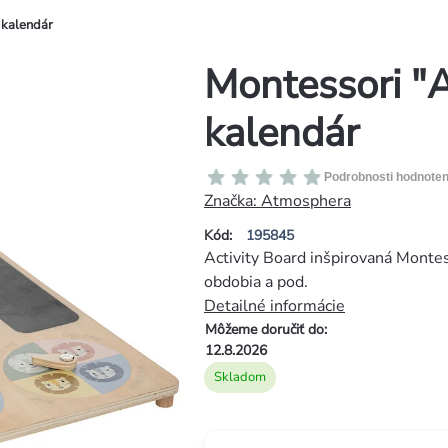
 kalendár
Montessori "A
kalendár
Priemerné
Podrobnosti hodnoten
hodnotenie
Značka:
Atmosphera
produktu
Kód:
195845
je
Activity Board inšpirovaná Montes
0,0
obdobia a pod.
z
Detailné informácie
5
Môžeme doručiť do:
hviezdičiek.
12.8.2026
Skladom