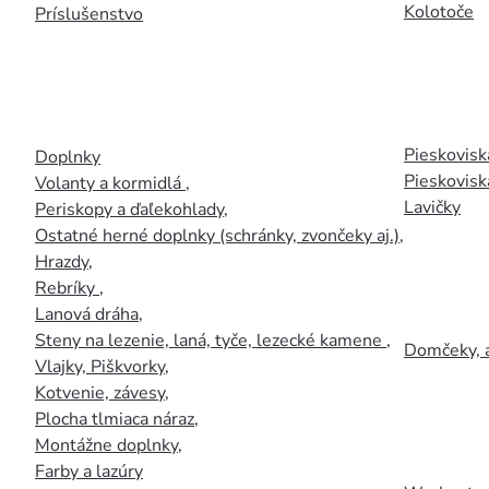
Kolotoče
Príslušenstvo
Pieskoviská
Doplnky
Pieskovisk
Volanty a kormidlá
,
Lavičky
Periskopy a ďaľekohlady
,
Ostatné herné doplnky (schránky, zvončeky aj.)
,
Hrazdy
,
Rebríky
,
Lanová dráha
,
Steny na lezenie, laná, tyče, lezecké kamene
,
Domčeky, 
Vlajky, Piškvorky
,
Kotvenie, závesy
,
Plocha tlmiaca náraz
,
Montážne doplnky
,
Farby a lazúry