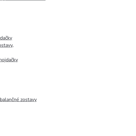
jdačky
ostavy
,
hojdačky
 balančné zostavy