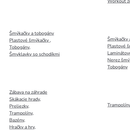
Workout z
Šmýkačky a tobogány
Šmýkačky 
Plastové šmýkačky
,
Plastové 
Tobogány
,
Laminátov
Šmyklavky so schodíkmi
Nerez šmý
Tobogány
Zábava na záhrade
Skákacie hrady
,
Trampolín
Preliezky
,
Trampolíny
,
Bazény
,
Hračky a hry
,