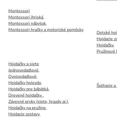
Montessori
Montessori ihriská
,
Montessori nábytok
,
Montessori hračky a motorické pomôcky
Detské ho
Hojdacie z
Hojdačky
,
Pružinové 
Hojdačky a siete
Jednosedadlové
,
Dvojsedadlové
,
Hojdačky hniezdo
,
Šplhacie a
Hojdačky pre bábätká
,
Drevené hojdačky
,
Závesné prvky (siete, hrazdy aj.)
,
Hojdačky na pružine
,
Hojdacie zostavy
,