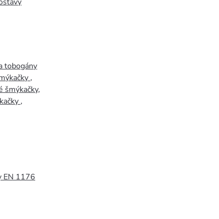
ostavy
a tobogány
šmýkačky
,
é šmýkačky
,
kačky
,
y EN 1176