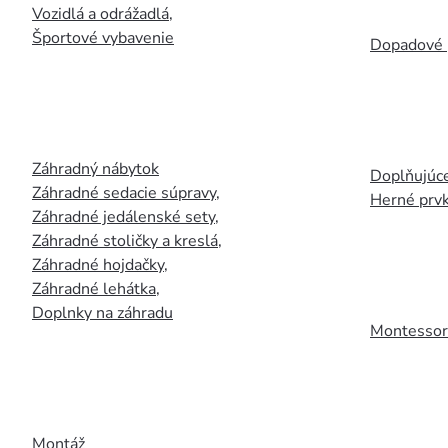
Vozidlá a odrážadlá
,
Športové vybavenie
Dopadové 
Záhradný nábytok
Doplňujúce
Záhradné sedacie súpravy
,
Herné prv
Záhradné jedálenské sety
,
Záhradné stoličky a kreslá
,
Záhradné hojdačky
,
Záhradné lehátka
,
Doplnky na záhradu
Montessori
Montáž