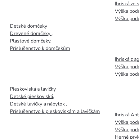
Ihriská zo
Výška pod
Výška pod
Detské domčeky
Drevené domčeky
,
Plastové domčeky
,
Príslušenstvo k domčekům
Ihriská z 
Výška pod
Výška pod
Pieskoviská a lavičky
Detské pieskoviská
,
Detské lavičky a nábytok
,
Príslušenstvo k pieskoviskám a lavičkám
Ihriská An
Výška pod
Výška pod
Herné prvk