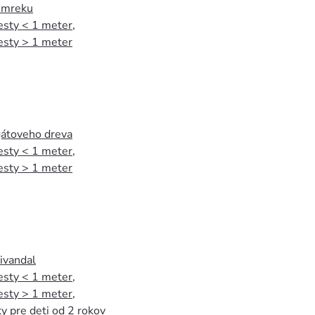
 smreku
esty < 1 meter
,
esty > 1 meter
agátoveho dreva
esty < 1 meter
,
esty > 1 meter
tivandal
esty < 1 meter
,
esty > 1 meter
,
y pre deti od 2 rokov