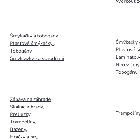
Workout z
Šmýkačky a tobogány
Šmýkačky 
Plastové šmýkačky
,
Plastové 
Tobogány
,
Laminátov
Šmyklavky so schodíkmi
Nerez šmý
Tobogány
Zábava na záhrade
Skákacie hrady
,
Trampolín
Preliezky
,
Trampolíny
,
Bazény
,
Hračky a hry
,