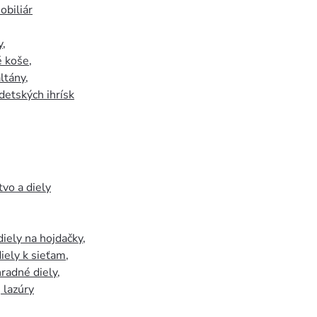
biliár
y
,
 koše
,
ltány
,
detských ihrísk
tvo a diely
iely na hojdačky
,
iely k sieťam
,
hradné diely
,
, lazúry