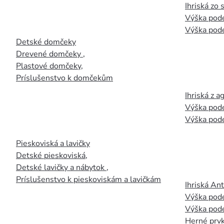
Ihriská zo
Výška pod
Výška pod
Detské domčeky
Drevené domčeky
,
Plastové domčeky
,
Príslušenstvo k domčekům
Ihriská z 
Výška pod
Výška pod
Pieskoviská a lavičky
Detské pieskoviská
,
Detské lavičky a nábytok
,
Príslušenstvo k pieskoviskám a lavičkám
Ihriská An
Výška pod
Výška pod
Herné prvk