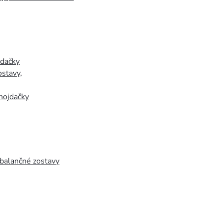
jdačky
ostavy
,
hojdačky
 balančné zostavy