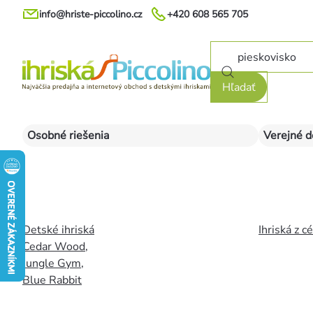
Prejsť
info@hriste-piccolino.cz
+420 608 565 705
na
obsah
Hľadať
Osobné riešenia
Verejné d
Detské ihriská
Ihriská z c
Cedar Wood
,
Jungle Gym
,
Blue Rabbit