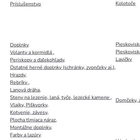
Kolotoče
Príslušenstvo
Pieskoviská
Doplnky
Pieskovisk
Volanty a kormidlá
,
Lavičky
Periskopy a ďaľekohlady
,
Ostatné herné doplnky (schránky, zvončeky aj.)
,
Hrazdy
,
Rebríky
,
Lanová dráha
,
Steny na lezenie, laná, tyče, lezecké kamene
,
Domčeky, 
Vlajky, Piškvorky
,
Kotvenie, závesy
,
Plocha tlmiaca náraz
,
Montážne doplnky
,
Farby a lazúry