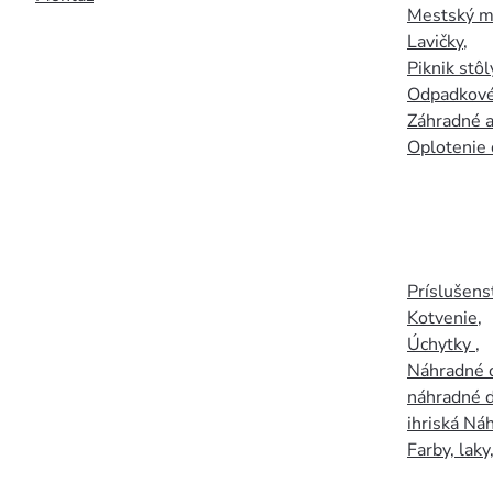
Mestský mo
Lavičky
,
Piknik stôl
Odpadkové
Záhradné a
Oplotenie 
Príslušens
Kotvenie
,
Úchytky
,
Náhradné d
náhradné d
ihriská Ná
Farby, laky