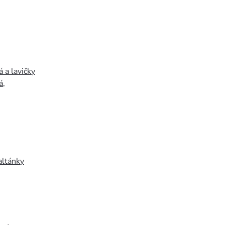
 a lavičky
á
,
altánky