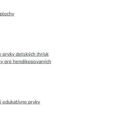
plochy
 prvky detských ihrísk
ky pre hendikepovaných
 edukatívne prvky