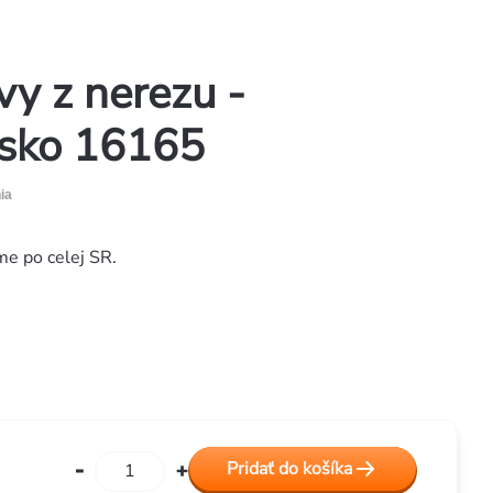
y z nerezu -
isko 16165
ia
me po celej SR.
Pridať do košíka