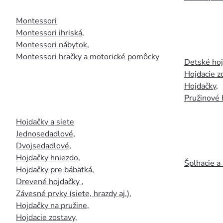
Montessori
Montessori ihriská
,
Montessori nábytok
,
Montessori hračky a motorické pomôcky
Detské ho
Hojdacie z
Hojdačky
,
Pružinové 
Hojdačky a siete
Jednosedadlové
,
Dvojsedadlové
,
Hojdačky hniezdo
,
Šplhacie a
Hojdačky pre bábätká
,
Drevené hojdačky
,
Závesné prvky (siete, hrazdy aj.)
,
Hojdačky na pružine
,
Hojdacie zostavy
,