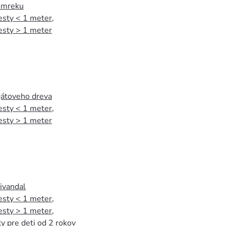
 smreku
esty < 1 meter
,
esty > 1 meter
agátoveho dreva
esty < 1 meter
,
esty > 1 meter
tivandal
esty < 1 meter
,
esty > 1 meter
,
y pre deti od 2 rokov