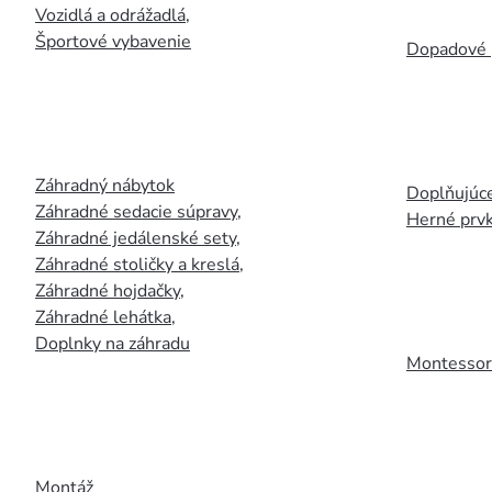
Vozidlá a odrážadlá
,
Športové vybavenie
Dopadové 
Záhradný nábytok
Doplňujúce
Záhradné sedacie súpravy
,
Herné prv
Záhradné jedálenské sety
,
Záhradné stoličky a kreslá
,
Záhradné hojdačky
,
Záhradné lehátka
,
Doplnky na záhradu
Montessori
Montáž