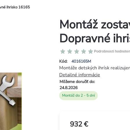
vné ihrisko 16165
Montáž zostav
Dopravné ihr
Priemerné
Podrobnosti hodnoten
hodnotenie
Kód:
4016165M
produktu
Montáže detských ihrísk realizuje
je
Detailné informácie
0,0
Môžeme doručiť do:
z
24.8.2026
5
Montáž do 2 - 5 dní
hviezdičiek.
932 €
Jednotková