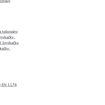
ostavy
a tobogány
šmýkačky
,
é šmýkačky
,
kačky
,
y EN 1176