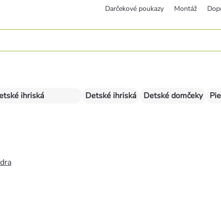
Darčekové poukazy
Montáž
Dop
etské ihriská
Detské ihriská
Detské domčeky
Pie
édra