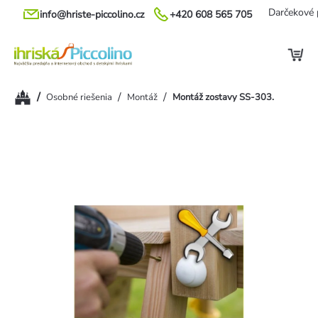
Prejsť
Darčekové 
info@hriste-piccolino.cz
+420 608 565 705
na
obsah
Domov
/
/
/
Osobné riešenia
Montáž
Montáž zostavy SS-303.