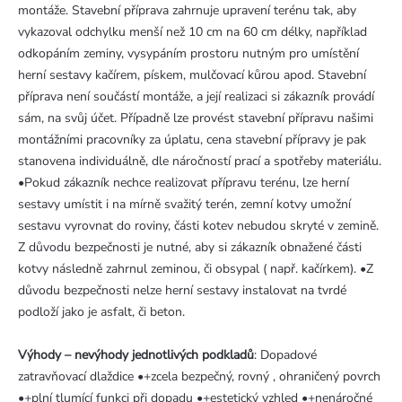
montáže. Stavební příprava zahrnuje upravení terénu tak, aby
vykazoval odchylku menší než 10 cm na 60 cm délky, například
odkopáním zeminy, vysypáním prostoru nutným pro umístění
herní sestavy kačírem, pískem, mulčovací kůrou apod. Stavební
příprava není součástí montáže, a její realizaci si zákazník provádí
sám, na svůj účet. Případně lze provést stavební přípravu našimi
montážními pracovníky za úplatu, cena stavební přípravy je pak
stanovena individuálně, dle náročností prací a spotřeby materiálu.
•Pokud zákazník nechce realizovat přípravu terénu, lze herní
sestavy umístit i na mírně svažitý terén, zemní kotvy umožní
sestavu vyrovnat do roviny, části kotev nebudou skryté v zemině.
Z důvodu bezpečnosti je nutné, aby si zákazník obnažené části
kotvy následně zahrnul zeminou, či obsypal ( např. kačírkem). •Z
důvodu bezpečnosti nelze herní sestavy instalovat na tvrdé
podloží jako je asfalt, či beton.
Výhody – nevýhody jednotlivých podkladů
: Dopadové
zatravňovací dlaždice •+zcela bezpečný, rovný , ohraničený povrch
•+plní tlumící funkci při dopadu •+estetický vzhled •+nenáročné