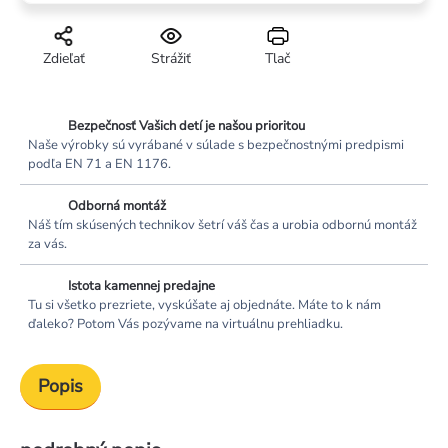
Zdieľať
Strážiť
Tlač
Bezpečnosť Vašich detí je našou prioritou
Naše výrobky sú vyrábané v súlade s bezpečnostnými predpismi
podľa EN 71 a EN 1176.
Odborná montáž
Náš tím skúsených technikov šetrí váš čas a urobia odbornú montáž
za vás.
Istota kamennej predajne
Tu si všetko prezriete, vyskúšate aj objednáte. Máte to k nám
ďaleko? Potom Vás pozývame na virtuálnu prehliadku.
Popis