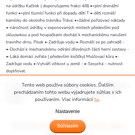
na údržbu Kačírek ( doporučujeme frakci 4/8) •+plní drenážní
funkci •+plní tlumící funkci při dopadu dětí T •-děti roznáší
kamínky do okolního trávníku Tráva: •+žádné pořizovací náklady
•-náročnost údržby, v exponovaných místech především pod
skluzavkou a pod houpačkami dochází k mechanickému narušení
travního drnu, Písek •-Zadržuje vodu •-Roznáší se po zahradě -
•-Dochází k mechanickému odírání dřevěných částí herní sestavy -
•-Láká domácí zvířata ( především kočičky) Mulčovací kůra •-
Zadržuje vodu •-Vytváří vlhkost u země - •-Sesychá – nutnost
doplňovat.
Tento web používa súbory cookies. Ďalším
Po realizaci montáže obdržíte daňový doklad (fakturu) a předávací
prechádzaním tohto webu vyjadrujete súhlas s ich
protokol. Montáž uhradíte montážní firmě až po uskutečnění
používaním. Viac informácií
tu
.
montáže.
Zápätie
Nastavenie
Súhlasím
Copyright 2026
Ihriská Piccolino - Detské ihriská, domčeky a hojdačky
.
Všetky práva vyhradené.