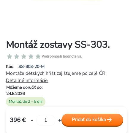
Montáž zostavy SS-303.
Priemerné
Podrobnosti hodnotenia
hodnotenie
Kód:
SS-303-20-M
produktu
Montáže dětských hřišť zajišťujeme po celé ČR.
je
Detailné informácie
0,0
Môžeme doručiť do:
z
24.8.2026
5
Montáž do 2 - 5 dní
hviezdičiek.
396 €
Pridať do košíka
Jednotková
cena: