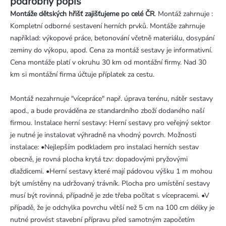
podrobný popis
Montáže dětských hřišť zajišťujeme po celé ČR
. Montáž zahrnuje :
Kompletní odborné sestavení herních prvků. Montáže zahrnuje
například: výkopové práce, betonování včetně materiálu, dosypání
zeminy do výkopu, apod. Cena za montáž sestavy je informativní.
Cena montáže platí v okruhu 30 km od montážní firmy. Nad 30
km si montážní firma účtuje příplatek za cestu.
Montáž nezahrnuje "vícepráce" např. úprava terénu, nátěr sestavy
apod., a bude prováděna ze standardního zboží dodaného naší
firmou. Instalace herní sestavy: Herní sestavy pro veřejný sektor
je nutné je instalovat výhradně na vhodný povrch. Možnosti
instalace: •Nejlepším podkladem pro instalaci herních sestav
obecně, je rovná plocha krytá tzv: dopadovými pryžovými
dlaždicemi. •Herní sestavy které mají pádovou výšku 1 m mohou
být umístěny na udržovaný trávník. Plocha pro umístění sestavy
musí být rovinná, případně je zde třeba počítat s vícepracemi. •V
případě, že je odchylka povrchu větší než 5 cm na 100 cm délky je
nutné provést stavební přípravu před samotným započetím