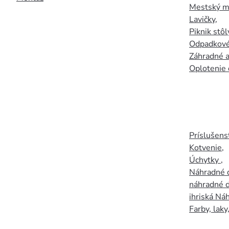
Mestský mo
Lavičky
,
Piknik stôl
Odpadkové
Záhradné a
Oplotenie 
Príslušens
Kotvenie
,
Úchytky
,
Náhradné d
náhradné d
ihriská Ná
Farby, laky