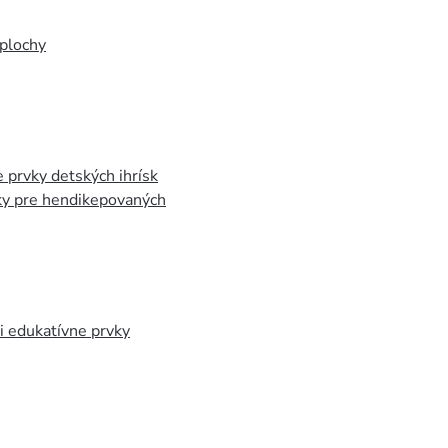
plochy
 prvky detských ihrísk
ky pre hendikepovaných
 edukatívne prvky