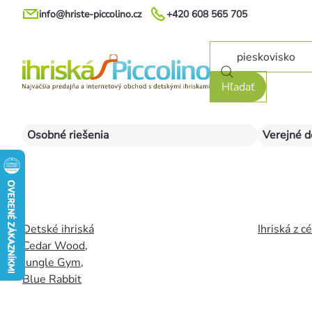
Prejsť
info@hriste-piccolino.cz
+420 608 565 705
na
obsah
Hľadať
Osobné riešenia
Verejné d
Detské ihriská
Ihriská z c
Cedar Wood
,
Jungle Gym
,
Blue Rabbit