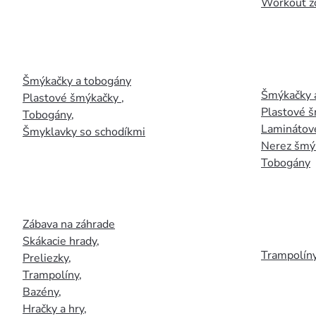
Workout z
Šmýkačky a tobogány
Šmýkačky 
Plastové šmýkačky
,
Plastové 
Tobogány
,
Laminátov
Šmyklavky so schodíkmi
Nerez šmý
Tobogány
Zábava na záhrade
Skákacie hrady
,
Trampolín
Preliezky
,
Trampolíny
,
Bazény
,
Hračky a hry
,