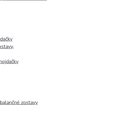
jdačky
ostavy
,
hojdačky
 balančné zostavy