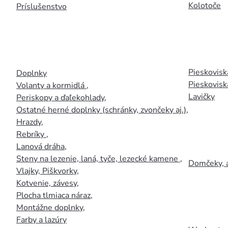
Kolotoče
Príslušenstvo
Pieskoviská
Doplnky
Pieskovisk
Volanty a kormidlá
,
Lavičky
Periskopy a ďaľekohlady
,
Ostatné herné doplnky (schránky, zvončeky aj.)
,
Hrazdy
,
Rebríky
,
Lanová dráha
,
Steny na lezenie, laná, tyče, lezecké kamene
,
Domčeky, 
Vlajky, Piškvorky
,
Kotvenie, závesy
,
Plocha tlmiaca náraz
,
Montážne doplnky
,
Farby a lazúry