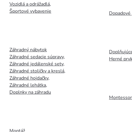
Vozidlá a odrážadlá
,
Športové vybavenie
Dopadové 
Záhradný nábytok
Doplňujúce
Záhradné sedacie súpravy
,
Herné prv
Záhradné jedálenské sety
,
Záhradné stoličky a kreslá
,
Záhradné hojdačky
,
Záhradné lehátka
,
Doplnky na záhradu
Montessori
Montáž