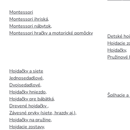
Montessori
Montessori ihriská
,
Montessori nábytok
,
Montessori hračky a motorické pomôcky
Detské ho
Hojdacie z
Hojdačky
,
Pružinové 
Hojdačky a siete
Jednosedadlové
,
Dvojsedadlové
,
Hojdačky hniezdo
,
Šplhacie a
Hojdačky pre bábätká
,
Drevené hojdačky
,
Závesné prvky (siete, hrazdy aj.)
,
Hojdačky na pružine
,
Hojdacie zostavy
,