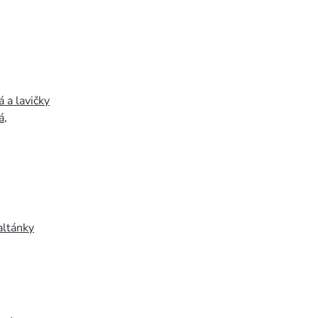
 a lavičky
á
,
altánky