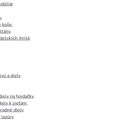
biliár
y
,
 koše
,
ltány
,
detských ihrísk
tvo a diely
iely na hojdačky
,
iely k sieťam
,
hradné diely
,
, lazúry