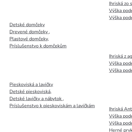
Ihriská zo
Výška pod
Výška pod
Detské domčeky
Drevené domčeky
,
Plastové domčeky
,
Príslušenstvo k domčekům
Ihriská z 
Výška pod
Výška pod
Pieskoviská a lavičky
Detské pieskoviská
,
Detské lavičky a nábytok
,
Príslušenstvo k pieskoviskám a lavičkám
Ihriská An
Výška pod
Výška pod
Herné prvk