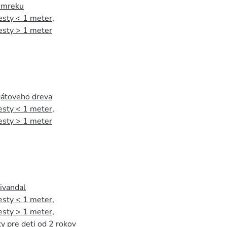
 smreku
esty < 1 meter
,
esty > 1 meter
agátoveho dreva
esty < 1 meter
,
esty > 1 meter
tivandal
esty < 1 meter
,
esty > 1 meter
,
y pre deti od 2 rokov