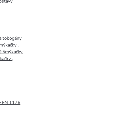
ostavy
a tobogány
šmýkačky
,
é šmýkačky
,
kačky
,
y EN 1176