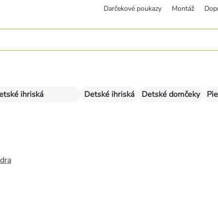
Darčekové poukazy
Montáž
Dop
etské ihriská
Detské ihriská
Detské domčeky
Pie
édra