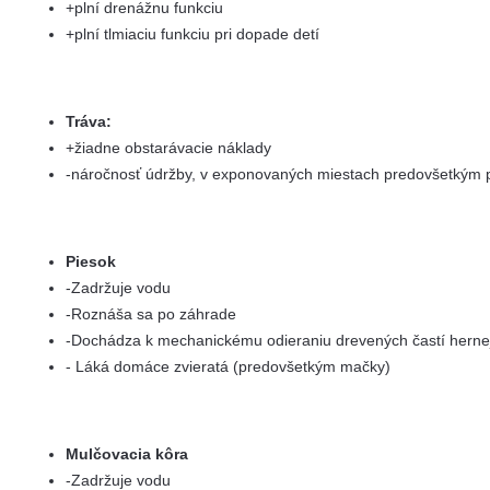
+plní drenážnu funkciu
+plní tlmiaciu funkciu pri dopade detí
Tráva:
+žiadne obstarávacie náklady
-náročnosť údržby, v exponovaných miestach predovšetkým
Piesok
-Zadržuje vodu
-Roznáša sa po záhrade
-Dochádza k mechanickému odieraniu drevených častí herne
- Láká domáce zvieratá (predovšetkým mačky)
Mulčovacia kôra
-Zadržuje vodu