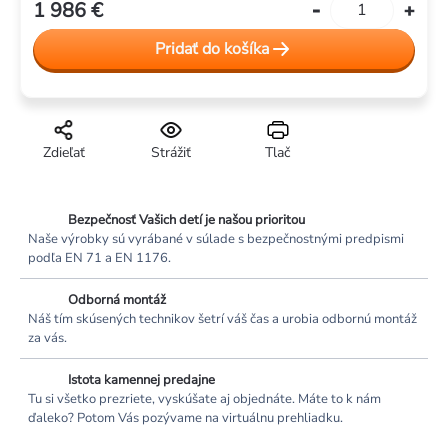
1 986 €
Jednotková
cena:
Pridať do košíka
Zdieľať
Strážiť
Tlač
Bezpečnosť Vašich detí je našou prioritou
Naše výrobky sú vyrábané v súlade s bezpečnostnými predpismi
podľa EN 71 a EN 1176.
Odborná montáž
Náš tím skúsených technikov šetrí váš čas a urobia odbornú montáž
za vás.
Istota kamennej predajne
Tu si všetko prezriete, vyskúšate aj objednáte. Máte to k nám
ďaleko? Potom Vás pozývame na virtuálnu prehliadku.