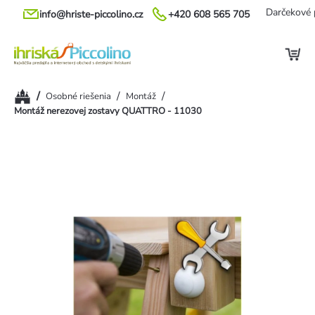
Prejsť
Darčekové 
info@hriste-piccolino.cz
+420 608 565 705
na
obsah
Domov
/
/
/
Osobné riešenia
Montáž
Montáž nerezovej zostavy QUATTRO - 11030