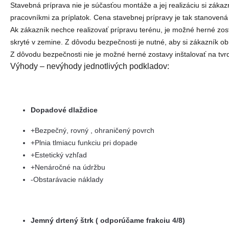
Stavebná príprava nie je súčasťou montáže a jej realizáciu si zá
pracovníkmi za príplatok. Cena stavebnej prípravy je tak stanovená 
Ak zákazník nechce realizovať prípravu terénu, je možné herné zos
skryté v zemine. Z dôvodu bezpečnosti je nutné, aby si zákazník o
Z dôvodu bezpečnosti nie je možné herné zostavy inštalovať na tvrdý
Výhody – nevýhody jednotlivých podkladov:
Dopadové dlaždice
+Bezpečný, rovný , ohraničený povrch
+Plnia tlmiacu funkciu pri dopade
+Estetický vzhľad
+Nenáročné na údržbu
-Obstarávacie náklady
Jemný drtený štrk ( odporúčame frakciu 4/8)