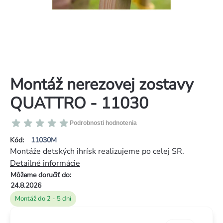
Montáž nerezovej zostavy
QUATTRO - 11030
Priemerné
Podrobnosti hodnotenia
hodnotenie
Kód:
11030M
produktu
Montáže detských ihrísk realizujeme po celej SR.
je
Detailné informácie
0,0
Môžeme doručiť do:
z
24.8.2026
5
Montáž do 2 - 5 dní
hviezdičiek.