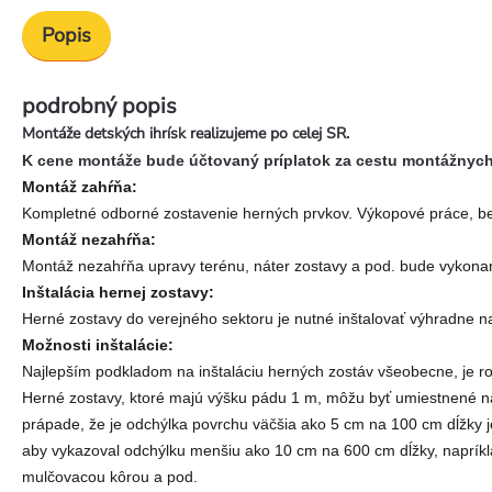
Popis
podrobný popis
Montáže detských ihrísk realizujeme po celej SR.
K cene montáže bude účtovaný príplatok za cestu montážnych p
Montáž zahŕňa:
Kompletné odborné zostavenie herných prvkov. Výkopové práce, be
Montáž nezahŕňa:
Montáž nezahŕňa upravy terénu, náter zostavy a pod. bude vykon
Inštalácia hernej zostavy:
Herné zostavy do verejného sektoru je nutné inštalovať výhradne n
Možnosti inštalácie:
Najlepším podkladom na inštaláciu herných zostáv všeobecne, je r
Herné zostavy, ktoré majú výšku pádu 1 m, môžu byť umiestnené na 
prápade, že je odchýlka povrchu väčšia ako 5 cm na 100 cm dĺžky 
aby vykazoval odchýlku menšiu ako 10 cm na 600 cm dĺžky, naprík
mulčovacou kôrou a pod.