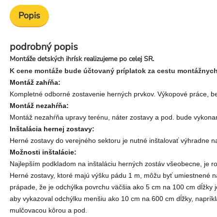
Popis
podrobný popis
Montáže detských ihrísk realizujeme po celej SR.
K cene montáže bude účtovaný príplatok za cestu montážnych p
Montáž zahŕňa:
Kompletné odborné zostavenie herných prvkov. Výkopové práce, be
Montáž nezahŕňa:
Montáž nezahŕňa upravy terénu, náter zostavy a pod. bude vykon
Inštalácia hernej zostavy:
Herné zostavy do verejného sektoru je nutné inštalovať výhradne n
Možnosti inštalácie:
Najlepším podkladom na inštaláciu herných zostáv všeobecne, je r
Herné zostavy, ktoré majú výšku pádu 1 m, môžu byť umiestnené na 
prápade, že je odchýlka povrchu väčšia ako 5 cm na 100 cm dĺžky 
aby vykazoval odchýlku menšiu ako 10 cm na 600 cm dĺžky, naprík
mulčovacou kôrou a pod.