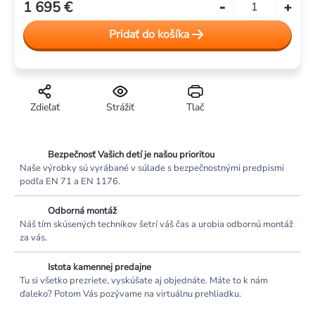
1 695 €
Jednotková
cena:
Pridať do košíka
Zdieľať
Strážiť
Tlač
Bezpečnosť Vašich detí je našou prioritou
Naše výrobky sú vyrábané v súlade s bezpečnostnými predpismi
podľa EN 71 a EN 1176.
Odborná montáž
Náš tím skúsených technikov šetrí váš čas a urobia odbornú montáž
za vás.
Istota kamennej predajne
Tu si všetko prezriete, vyskúšate aj objednáte. Máte to k nám
ďaleko? Potom Vás pozývame na virtuálnu prehliadku.