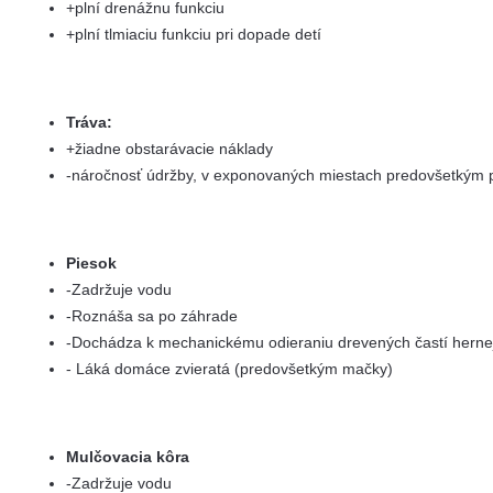
+plní drenážnu funkciu
+plní tlmiaciu funkciu pri dopade detí
Tráva:
+žiadne obstarávacie náklady
-náročnosť údržby, v exponovaných miestach predovšetkým
Piesok
-Zadržuje vodu
-Roznáša sa po záhrade
-Dochádza k mechanickému odieraniu drevených častí herne
- Láká domáce zvieratá (predovšetkým mačky)
Mulčovacia kôra
-Zadržuje vodu