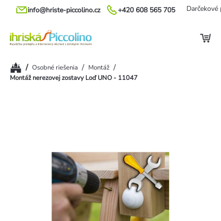
Prejsť
Darčekové 
info@hriste-piccolino.cz
+420 608 565 705
na
obsah
Domov
/
/
/
Osobné riešenia
Montáž
Montáž nerezovej zostavy Loď UNO - 11047