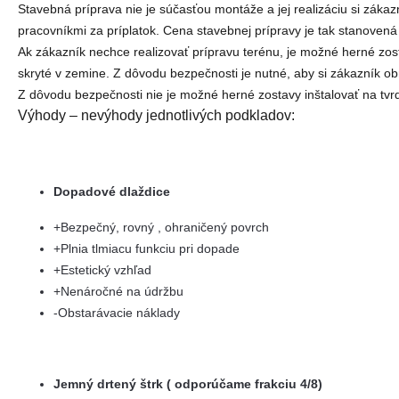
Stavebná príprava nie je súčasťou montáže a jej realizáciu si zá
pracovníkmi za príplatok. Cena stavebnej prípravy je tak stanovená 
Ak zákazník nechce realizovať prípravu terénu, je možné herné zos
skryté v zemine. Z dôvodu bezpečnosti je nutné, aby si zákazník o
Z dôvodu bezpečnosti nie je možné herné zostavy inštalovať na tvrdý
Výhody – nevýhody jednotlivých podkladov:
Dopadové dlaždice
+Bezpečný, rovný , ohraničený povrch
+Plnia tlmiacu funkciu pri dopade
+Estetický vzhľad
+Nenáročné na údržbu
-Obstarávacie náklady
Jemný drtený štrk ( odporúčame frakciu 4/8)