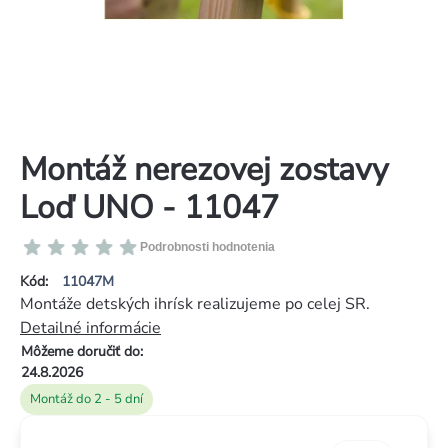
Montáž nerezovej zostavy
Loď UNO - 11047
Priemerné
Podrobnosti hodnotenia
hodnotenie
Kód:
11047M
produktu
Montáže detských ihrísk realizujeme po celej SR.
je
Detailné informácie
0,0
Môžeme doručiť do:
z
24.8.2026
5
Montáž do 2 - 5 dní
hviezdičiek.