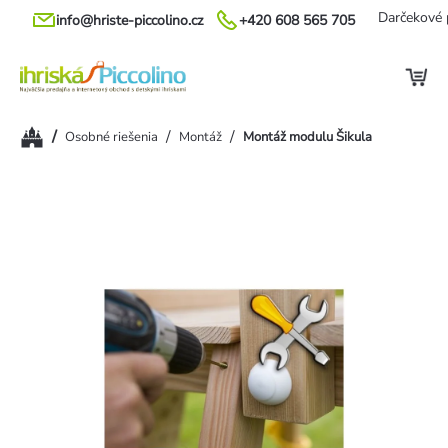
Prejsť
Darčekové 
info@hriste-piccolino.cz
+420 608 565 705
na
obsah
Domov
/
/
/
Osobné riešenia
Montáž
Montáž modulu Šikula