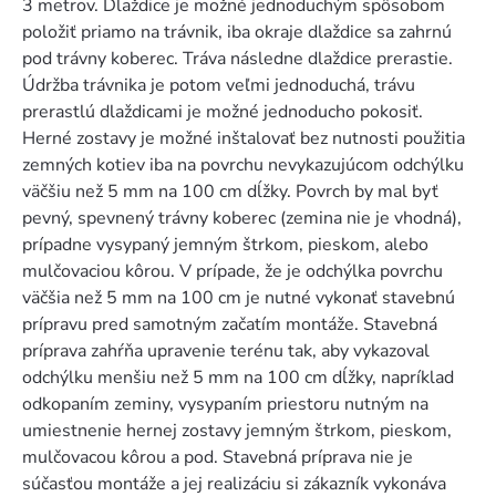
3 metrov. Dlaždice je možné jednoduchým spôsobom
položiť priamo na trávnik, iba okraje dlaždice sa zahrnú
pod trávny koberec. Tráva následne dlaždice prerastie.
Údržba trávnika je potom veľmi jednoduchá, trávu
prerastlú dlaždicami je možné jednoducho pokosiť.
Herné zostavy je možné inštalovať bez nutnosti použitia
zemných kotiev iba na povrchu nevykazujúcom odchýlku
väčšiu než 5 mm na 100 cm dĺžky. Povrch by mal byť
pevný, spevnený trávny koberec (zemina nie je vhodná),
prípadne vysypaný jemným štrkom, pieskom, alebo
mulčovaciou kôrou. V prípade, že je odchýlka povrchu
väčšia než 5 mm na 100 cm je nutné vykonať stavebnú
prípravu pred samotným začatím montáže. Stavebná
príprava zahŕňa upravenie terénu tak, aby vykazoval
odchýlku menšiu než 5 mm na 100 cm dĺžky, napríklad
odkopaním zeminy, vysypaním priestoru nutným na
umiestnenie hernej zostavy jemným štrkom, pieskom,
mulčovacou kôrou a pod. Stavebná príprava nie je
súčasťou montáže a jej realizáciu si zákazník vykonáva