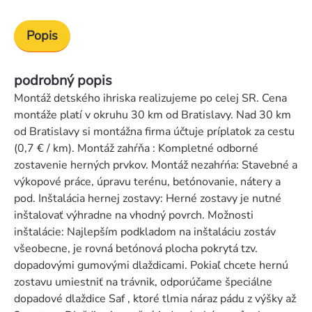
Popis
podrobný popis
Montáž detského ihriska realizujeme po celej SR. Cena
montáže platí v okruhu 30 km od Bratislavy. Nad 30 km
od Bratislavy si montážna firma účtuje príplatok za cestu
(0,7 € / km). Montáž zahŕňa : Kompletné odborné
zostavenie herných prvkov. Montáž nezahŕńa: Stavebné a
výkopové práce, úpravu terénu, betónovanie, nátery a
pod. Inštalácia hernej zostavy: Herné zostavy je nutné
inštalovať výhradne na vhodný povrch. Možnosti
inštalácie: Najlepším podkladom na inštaláciu zostáv
všeobecne, je rovná betónová plocha pokrytá tzv.
dopadovými gumovými dlaždicami. Pokiaľ chcete hernú
zostavu umiestniť na trávnik, odporúčame špeciálne
dopadové dlaždice Saf , ktoré tlmia náraz pádu z výšky až