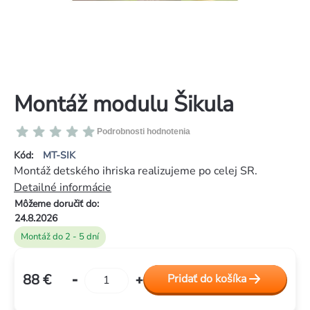
Montáž modulu Šikula
Priemerné
Podrobnosti hodnotenia
hodnotenie
Kód:
MT-SIK
produktu
Montáž detského ihriska realizujeme po celej SR.
je
Detailné informácie
0,0
Môžeme doručiť do:
z
24.8.2026
5
Montáž do 2 - 5 dní
hviezdičiek.
88 €
Pridať do košíka
Jednotková
cena: