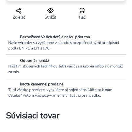
Zdieľať
Strážiť
Tlač
Bezpečnosť Vašich detí je našou prioritou
Naše výrobky sú vyrábané v súlade s bezpečnostnými predpismi
podľa EN 71 a EN 1176.
Odborná montáž
Náš tím skúsených technikov šetrí váš čas a urobia odbornú montáž
za vás.
Istota kamennej predajne
Tu si všetko prezriete, vyskúšate aj objednáte. Máte to k nám
ďaleko? Potom Vás pozývame na virtuálnu prehliadku.
Súvisiaci tovar