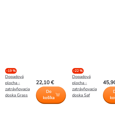
–19 %
–22 %
Dopadová
Dopadová
22,10 €
45,9
plocha -
plocha -
zatrávňovacia
zatrávňovacia
Do
doska Grass
doska Saf
košíka
ko