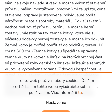
sám, na svoje náklady. Avšak je možné vykonať stavebnú
prípravu našimi montážnymi pracovníkmi za úplatu, cena
stavebnej prípravy je stanovená individuálne podľa
náročnosti práce a spotreby materiálu. Pokiaľ zákazník
nechce realizovať prípravu terénu, je možné hernú
zostavy umiestniť na tzv. zemné kotvy, ktoré nie sú
súčasťou dodávky hernej zostavy a je možné ich dokúpiť.
Zemné kotvy je možné použiť až do odchýlky terénu 10
cm na 600 cm. (Zemné kotvy sú špeciálne upravené
zemné vruty na kotvenie ihrísk, na ktorých vrchnej časti
sú prichytené rohy detského ihriska). Inštalácia zemných
vrutov je vykonávaná zdrama. Z dôvodu bezpečnosti je
nutné, aby si zákazník obnažené časti kotvy následne
Tento web používa súbory cookies. Ďalším
zahrnul zeminou či obsypal napr. jemným štrkom. Z
prechádzaním tohto webu vyjadrujete súhlas s ich
dôvodu bezpečnosti nie je možné herné zostavy
používaním. Viac informácií
tu
.
inštalovať na tvrdé podložie ako je asfalt, či betón.
Zápätie
Nastavenie