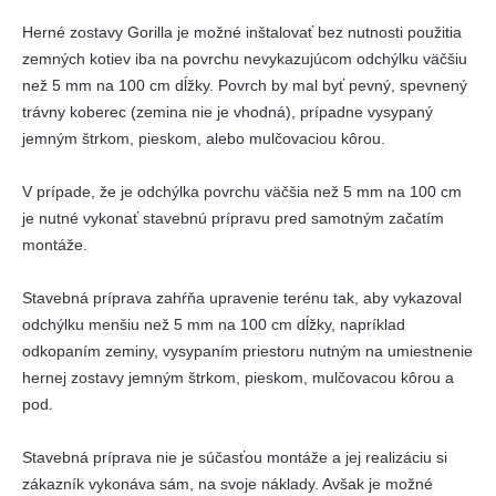
Herné zostavy Gorilla je možné inštalovať bez nutnosti použitia
zemných kotiev iba na povrchu nevykazujúcom odchýlku väčšiu
než 5 mm na 100 cm dĺžky. Povrch by mal byť pevný, spevnený
trávny koberec (zemina nie je vhodná), prípadne vysypaný
jemným štrkom, pieskom, alebo mulčovaciou kôrou.
V prípade, že je odchýlka povrchu väčšia než 5 mm na 100 cm
je nutné vykonať stavebnú prípravu pred samotným začatím
montáže.
Stavebná príprava zahŕňa upravenie terénu tak, aby vykazoval
odchýlku menšiu než 5 mm na 100 cm dĺžky, napríklad
odkopaním zeminy, vysypaním priestoru nutným na umiestnenie
hernej zostavy jemným štrkom, pieskom, mulčovacou kôrou a
pod.
Stavebná príprava nie je súčasťou montáže a jej realizáciu si
zákazník vykonáva sám, na svoje náklady. Avšak je možné