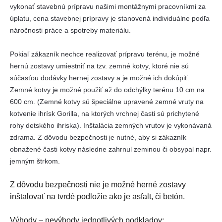
vykonať stavebnú prípravu našimi montážnymi pracovníkmi za
úplatu, cena stavebnej prípravy je stanovená individuálne podľa
náročnosti práce a spotreby materiálu.
Pokiaľ zákazník nechce realizovať prípravu terénu, je možné
hernú zostavy umiestniť na tzv. zemné kotvy, ktoré nie sú
súčasťou dodávky hernej zostavy a je možné ich dokúpiť.
Zemné kotvy je možné použiť až do odchýlky terénu 10 cm na
600 cm. (Zemné kotvy sú špeciálne upravené zemné vruty na
kotvenie ihrísk Gorilla, na ktorých vrchnej časti sú prichytené
rohy detského ihriska). Inštalácia zemných vrutov je vykonávaná
zdrama. Z dôvodu bezpečnosti je nutné, aby si zákazník
obnažené časti kotvy následne zahrnul zeminou či obsypal napr.
jemným štrkom.
Z dôvodu bezpečnosti nie je možné herné zostavy
inštalovať na tvrdé podložie ako je asfalt, či betón.
Výhody – nevýhody jednotlivých podkladov: