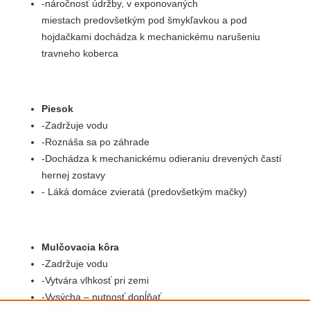
-náročnosť údržby, v exponovaných
miestach predovšetkým pod šmykľavkou a pod
hojdačkami dochádza k mechanickému narušeniu
travneho koberca
Piesok
-Zadržuje vodu
-Roznáša sa po záhrade
-Dochádza k mechanickému odieraniu drevených častí
hernej zostavy
- Láká domáce zvieratá (predovšetkým mačky)
Mulčovacia kôra
-Zadržuje vodu
-Vytvára vlhkosť pri zemi
-Vysýcha – nutnosť dopĺňať