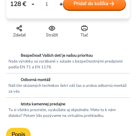
128 €
Pridať do košíka
Jednotková
cena:
Zdieľať
Strážiť
Tlač
Bezpečnosť Vašich detí je našou prioritou
Naše výrobky sú vyrábané v súlade s bezpečnostnými predpismi
podľa EN 71 a EN 1176.
Odborná montáž
Náš tím skúsených technikov šetrí váš čas a urobia odbornú montáž
za vás.
Istota kamennej predajne
Tu si všetko prezriete, vyskúšate aj objednáte. Máte to k nám
ďaleko? Potom Vás pozývame na virtuálnu prehliadku.
Popis