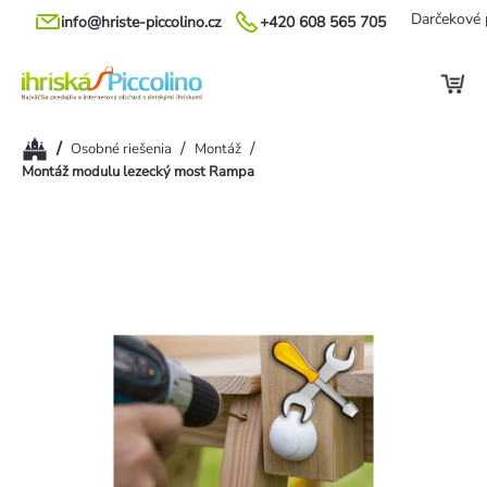
Prejsť
Darčekové 
info@hriste-piccolino.cz
+420 608 565 705
na
obsah
Domov
/
/
/
Osobné riešenia
Montáž
Montáž modulu lezecký most Rampa