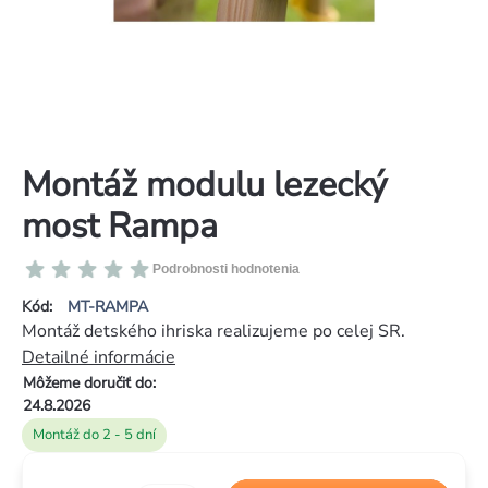
Montáž modulu lezecký
most Rampa
Priemerné
Podrobnosti hodnotenia
hodnotenie
Kód:
MT-RAMPA
produktu
Montáž detského ihriska realizujeme po celej SR.
je
Detailné informácie
0,0
Môžeme doručiť do:
z
24.8.2026
5
Montáž do 2 - 5 dní
hviezdičiek.