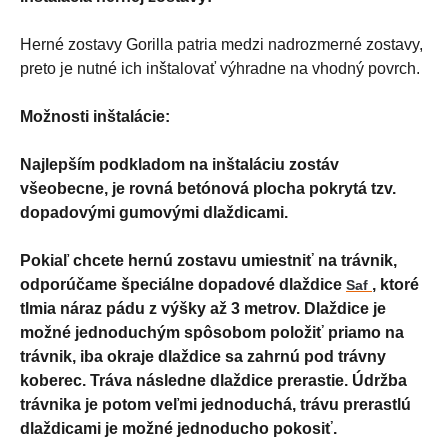
Herné zostavy Gorilla patria medzi nadrozmerné zostavy,
preto je nutné ich inštalovať výhradne na vhodný povrch.
Možnosti inštalácie:
Najlepším podkladom na inštaláciu zostáv
všeobecne, je rovná betónová plocha pokrytá tzv.
dopadovými gumovými dlaždicami.
Pokiaľ chcete hernú zostavu umiestniť na trávnik,
odporúčame špeciálne dopadové dlaždice
,
ktoré
Saf
tlmia náraz pádu z výšky až 3 metrov. Dlaždice je
možné jednoduchým spôsobom položiť priamo na
trávnik, iba okraje dlaždice sa zahrnú pod trávny
koberec. Tráva následne dlaždice prerastie. Údržba
trávnika je potom veľmi jednoduchá, trávu prerastlú
dlaždicami je možné jednoducho pokosiť.