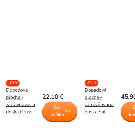
–19 %
–22 %
Dopadová
Dopadová
22,10 €
45,9
plocha -
plocha -
zatrávňovacia
zatrávňovacia
Do
doska Grass
doska Saf
košíka
ko