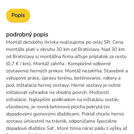
Popis
podrobný popis
Montáž detského ihriska realizujeme po celej SR. Cena
montáže platí v okruhu 30 km od Bratislavy. Nad 30 km
od Bratislavy si montážna firma účtuje príplatok za cestu
(0,7 € / km). Montáž zahŕňa : Kompletné odborné
zostavenie herných prvkov. Montáž nezahŕńa: Stavebné a
výkopové práce, úpravu terénu, betónovanie, nátery a
pod. Inštalácia hernej zostavy: Herné zostavy je nutné
inštalovať výhradne na vhodný povrch. Možnosti
inštalácie: Najlepším podkladom na inštaláciu zostáv
všeobecne, je rovná betónová plocha pokrytá tzv.
dopadovými gumovými dlaždicami. Pokiaľ chcete hernú
zostavu umiestniť na trávnik, odporúčame špeciálne
dopadové dlaždice Saf , ktoré tlmia náraz pádu z výšky až