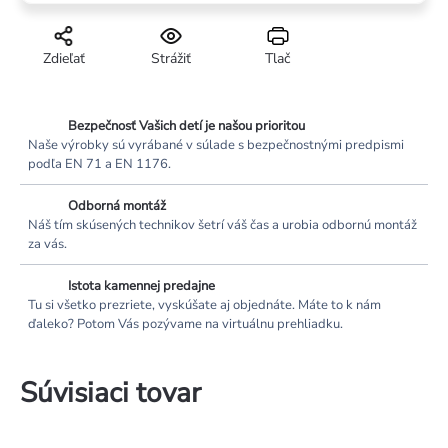
Zdieľať
Strážiť
Tlač
Bezpečnosť Vašich detí je našou prioritou
Naše výrobky sú vyrábané v súlade s bezpečnostnými predpismi
podľa EN 71 a EN 1176.
Odborná montáž
Náš tím skúsených technikov šetrí váš čas a urobia odbornú montáž
za vás.
Istota kamennej predajne
Tu si všetko prezriete, vyskúšate aj objednáte. Máte to k nám
ďaleko? Potom Vás pozývame na virtuálnu prehliadku.
Súvisiaci tovar