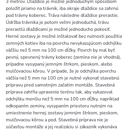
3 metrov. Dlaždice je možné jednoduchým spôsobom
položiť priamo na trávnik, iba okraje dlaždice sa zahrnú
pod trávny koberec. Tráva následne dlaždice prerastie.
Údržba trávnika je potom veľmi jednoduchá, trávu
prerastlú dlaždicami je možné jednoducho pokosiť.
Herné zostavy je možné inštalovať bez nutnosti použitia
zemných kotiev iba na povrchu nevykazujúcom odchýlku
väčšiu než 5 mm na 100 cm dĺžky. Povrch by mal byť
pevný, spevnený trávny koberec (zemina nie je vhodná),
prípadne vysypaný jemným štrkom, pieskom, alebo
mulčovaciou kôrou. V prípade, že je odchýlka povrchu
väčšia než 5 mm na 100 cm je nutné vykonať stavebnú
prípravu pred samotným začatím montáže. Stavebná
príprava zahŕňa upravenie terénu tak, aby vykazoval
odchýlku menšiu než 5 mm na 100 cm dĺžky, napríklad
odkopaním zeminy, vysypaním priestoru nutným na
umiestnenie hernej zostavy jemným štrkom, pieskom,
mulčovacou kôrou a pod. Stavebná príprava nie je
súčasťou montáže a jej realizáciu si zákazník vykonáva