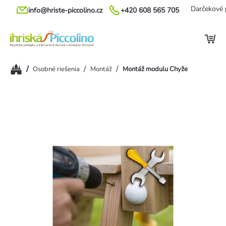
Prejsť
Darčekové 
info@hriste-piccolino.cz
+420 608 565 705
na
obsah
Domov
/
/
/
Osobné riešenia
Montáž
Montáž modulu Chyže