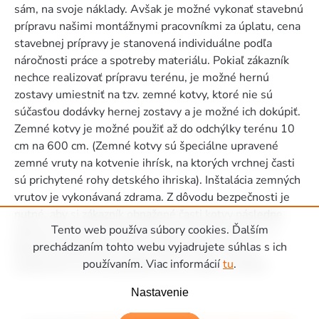
sám, na svoje náklady. Avšak je možné vykonať stavebnú
prípravu našimi montážnymi pracovníkmi za úplatu, cena
stavebnej prípravy je stanovená individuálne podľa
náročnosti práce a spotreby materiálu. Pokiaľ zákazník
nechce realizovať prípravu terénu, je možné hernú
zostavy umiestniť na tzv. zemné kotvy, ktoré nie sú
súčasťou dodávky hernej zostavy a je možné ich dokúpiť.
Zemné kotvy je možné použiť až do odchýlky terénu 10
cm na 600 cm. (Zemné kotvy sú špeciálne upravené
zemné vruty na kotvenie ihrísk, na ktorých vrchnej časti
sú prichytené rohy detského ihriska). Inštalácia zemných
vrutov je vykonávaná zdrama. Z dôvodu bezpečnosti je
nutné, aby si zákazník obnažené časti kotvy následne
Tento web používa súbory cookies. Ďalším
zahrnul zeminou či obsypal napr. jemným štrkom. Z
prechádzaním tohto webu vyjadrujete súhlas s ich
dôvodu bezpečnosti nie je možné herné zostavy
používaním. Viac informácií
tu
.
inštalovať na tvrdé podložie ako je asfalt, či betón.
Zápätie
Nastavenie