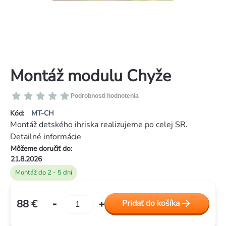
Montáž modulu Chyže
Priemerné
Podrobnosti hodnotenia
hodnotenie
Kód:
MT-CH
produktu
Montáž detského ihriska realizujeme po celej SR.
je
Detailné informácie
0,0
Môžeme doručiť do:
z
21.8.2026
5
Montáž do 2 - 5 dní
hviezdičiek.
88 €
Pridať do košíka
Jednotková
cena: