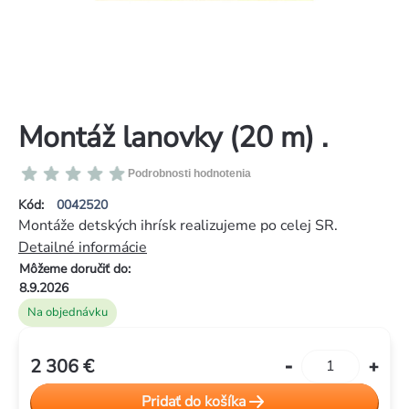
Montáž lanovky (20 m) .
Priemerné
Podrobnosti hodnotenia
hodnotenie
Kód:
0042520
produktu
Montáže detských ihrísk realizujeme po celej SR.
je
Detailné informácie
0,0
Môžeme doručiť do:
z
8.9.2026
5
Na objednávku
hviezdičiek.
2 306 €
Jednotková
cena:
Pridať do košíka