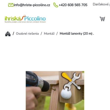
Prejsť
Darčekové 
info@hriste-piccolino.cz
+420 608 565 705
na
obsah
Domov
/
/
/
Osobné riešenia
Montáž
Montáž lanovky (20 m) .