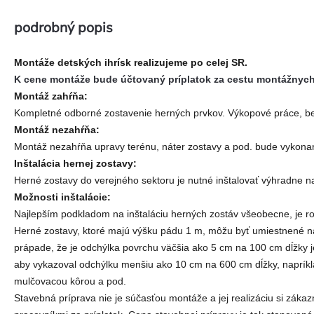
podrobný popis
Montáže detských ihrísk realizujeme po celej SR.
K cene montáže bude účtovaný príplatok za cestu montážnych p
Montáž zahŕňa:
Kompletné odborné zostavenie herných prvkov. Výkopové práce, be
Montáž nezahŕňa:
Montáž nezahŕňa upravy terénu, náter zostavy a pod. bude vykon
Inštalácia hernej zostavy:
Herné zostavy do verejného sektoru je nutné inštalovať výhradne n
Možnosti inštalácie:
Najlepším podkladom na inštaláciu herných zostáv všeobecne, je r
Herné zostavy, ktoré majú výšku pádu 1 m, môžu byť umiestnené na 
prápade, že je odchýlka povrchu väčšia ako 5 cm na 100 cm dĺžky 
aby vykazoval odchýlku menšiu ako 10 cm na 600 cm dĺžky, naprík
mulčovacou kôrou a pod.
Stavebná príprava nie je súčasťou montáže a jej realizáciu si zá