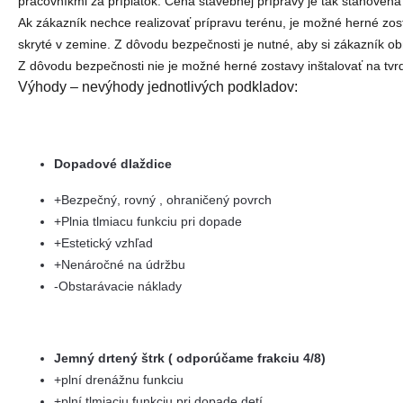
pracovníkmi za príplatok. Cena stavebnej prípravy je tak stanovená 
Ak zákazník nechce realizovať prípravu terénu, je možné herné zos
skryté v zemine. Z dôvodu bezpečnosti je nutné, aby si zákazník o
Z dôvodu bezpečnosti nie je možné herné zostavy inštalovať na tvrdý
Výhody – nevýhody jednotlivých podkladov:
Dopadové dlaždice
+Bezpečný, rovný , ohraničený povrch
+Plnia tlmiacu funkciu pri dopade
+Estetický vzhľad
+Nenáročné na údržbu
-Obstarávacie náklady
Jemný drtený štrk ( odporúčame frakciu 4/8)
+plní drenážnu funkciu
+plní tlmiaciu funkciu pri dopade detí