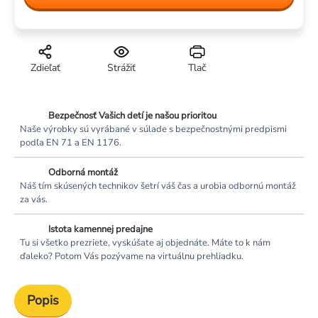
Zdieľať
Strážiť
Tlač
Bezpečnosť Vašich detí je našou prioritou
Naše výrobky sú vyrábané v súlade s bezpečnostnými predpismi
podľa EN 71 a EN 1176.
Odborná montáž
Náš tím skúsených technikov šetrí váš čas a urobia odbornú montáž
za vás.
Istota kamennej predajne
Tu si všetko prezriete, vyskúšate aj objednáte. Máte to k nám
ďaleko? Potom Vás pozývame na virtuálnu prehliadku.
Popis