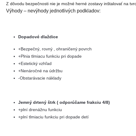
Z dôvodu bezpečnosti nie je možné herné zostavy inštalovať na tvrdý
Výhody – nevýhody jednotlivých podkladov:
Dopadové dlaždice
+Bezpečný, rovný , ohraničený povrch
+Plnia tlmiacu funkciu pri dopade
+Estetický vzhľad
+Nenáročné na údržbu
-Obstarávacie náklady
Jemný drtený štrk ( odporúčame frakciu 4/8)
+plní drenážnu funkciu
+plní tlmiaciu funkciu pri dopade detí