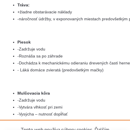
Tráva:
+žiadne obstarávacie náklady
-náročnosť údržby, v exponovaných miestach predovšetkým
Piesok
-Zadržuje vodu
-Roznáša sa po záhrade
-Dochádza k mechanickému odieraniu drevených častí herne
- Láká domáce zvieratá (predovšetkým mačky)
Mulčovacia kôra
-Zadržuje vodu
-Vytvára vlhkosť pri zemi
-Vysýcha – nutnosť dopĺňať
Tento web používa súbory cookies. Ďalším