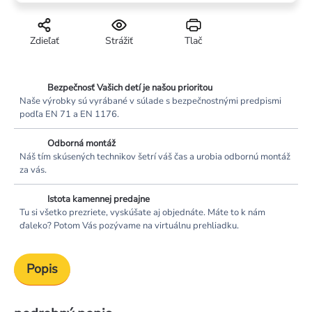
Zdieľať
Strážiť
Tlač
Bezpečnosť Vašich detí je našou prioritou
Naše výrobky sú vyrábané v súlade s bezpečnostnými predpismi
podľa EN 71 a EN 1176.
Odborná montáž
Náš tím skúsených technikov šetrí váš čas a urobia odbornú montáž
za vás.
Istota kamennej predajne
Tu si všetko prezriete, vyskúšate aj objednáte. Máte to k nám
ďaleko? Potom Vás pozývame na virtuálnu prehliadku.
Popis