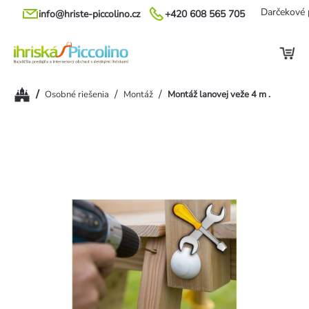
Prejsť
Darčekové 
info@hriste-piccolino.cz
+420 608 565 705
na
obsah
Domov
/
/
/
Osobné riešenia
Montáž
Montáž lanovej veže 4 m .