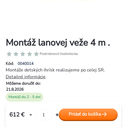
Montáž lanovej veže 4 m .
Priemerné
Podrobnosti hodnotenia
hodnotenie
Kód:
0040014
produktu
Montáže detských ihrísk realizujeme po celej SR.
je
Detailné informácie
0,0
Môžeme doručiť do:
z
21.8.2026
5
Montáž do 2 - 5 dní
hviezdičiek.
612 €
Pridať do košíka
Jednotková
cena: