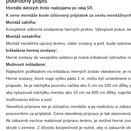
podrobný popis
Montáže detských ihrísk realizujeme po celej SR.
K cene montáže bude účtovaný príplatok za cestu montážnych p
Montáž zahŕňa:
Kompletné odborné zostavenie herných prvkov. Výkopové práce, be
Montáž nezahŕňa:
Montáž nezahŕňa upravy terénu, náter zostavy a pod. bude vykon
Inštalácia hernej zostavy:
Herné zostavy do verejného sektoru je nutné inštalovať výhradne n
Možnosti inštalácie:
Najlepším podkladom na inštaláciu herných zostáv všeobecne, je r
Herné zostavy, ktoré majú výšku pádu 1 m, môžu byť umiestnené na 
prápade, že je odchýlka povrchu väčšia ako 5 cm na 100 cm dĺžky 
aby vykazoval odchýlku menšiu ako 10 cm na 600 cm dĺžky, naprík
mulčovacou kôrou a pod.
Stavebná príprava nie je súčasťou montáže a jej realizáciu si zá
pracovníkmi za príplatok. Cena stavebnej prípravy je tak stanovená 
Ak zákazník nechce realizovať prípravu terénu, je možné herné zos
skryté v zemine. Z dôvodu bezpečnosti je nutné, aby si zákazník o