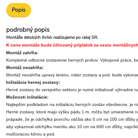
Popis
podrobný popis
Montáže detských ihrísk realizujeme po celej SR.
K cene montáže bude účtovaný príplatok za cestu montážnych p
Montáž zahŕňa:
Kompletné odborné zostavenie herných prvkov. Výkopové práce, be
Montáž nezahŕňa:
Montáž nezahŕňa upravy terénu, náter zostavy a pod. bude vykon
Inštalácia hernej zostavy:
Herné zostavy do verejného sektoru je nutné inštalovať výhradne n
Možnosti inštalácie:
Najlepším podkladom na inštaláciu herných zostáv všeobecne, je r
Herné zostavy, ktoré majú výšku pádu 1 m, môžu byť umiestnené na 
prápade, že je odchýlka povrchu väčšia ako 5 cm na 100 cm dĺžky 
aby vykazoval odchýlku menšiu ako 10 cm na 600 cm dĺžky, naprík
mulčovacou kôrou a pod.