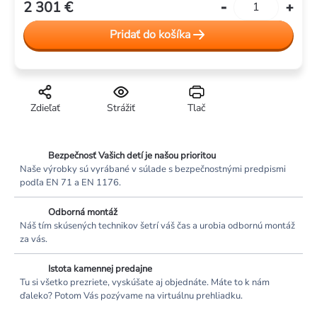
2 301 €
Jednotková
cena:
Pridať do košíka
Zdieľať
Strážiť
Tlač
Bezpečnosť Vašich detí je našou prioritou
Naše výrobky sú vyrábané v súlade s bezpečnostnými predpismi
podľa EN 71 a EN 1176.
Odborná montáž
Náš tím skúsených technikov šetrí váš čas a urobia odbornú montáž
za vás.
Istota kamennej predajne
Tu si všetko prezriete, vyskúšate aj objednáte. Máte to k nám
ďaleko? Potom Vás pozývame na virtuálnu prehliadku.