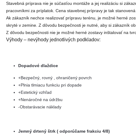
Stavebná príprava nie je súčasťou montáže a jej realizáciu si zá
pracovníkmi za príplatok. Cena stavebnej prípravy je tak stanovená 
Ak zákazník nechce realizovať prípravu terénu, je možné herné zos
skryté v zemine. Z dôvodu bezpečnosti je nutné, aby si zákazník o
Z dôvodu bezpečnosti nie je možné herné zostavy inštalovať na tvrdý
Výhody – nevýhody jednotlivých podkladov:
Dopadové dlaždice
+Bezpečný, rovný , ohraničený povrch
+Plnia tlmiacu funkciu pri dopade
+Estetický vzhľad
+Nenáročné na údržbu
-Obstarávacie náklady
Jemný drtený štrk ( odporúčame frakciu 4/8)