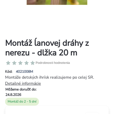
Montáž ĺanovej dráhy z
nerezu - dlžka 20 m
Priemerné
Podrobnosti hodnotenia
hodnotenie
Kód:
4021008M
produktu
Montáže detských ihrísk realizujeme po celej SR.
je
Detailné informácie
0,0
Môžeme doručiť do:
z
24.8.2026
5
Montáž do 2 - 5 dní
hviezdičiek.