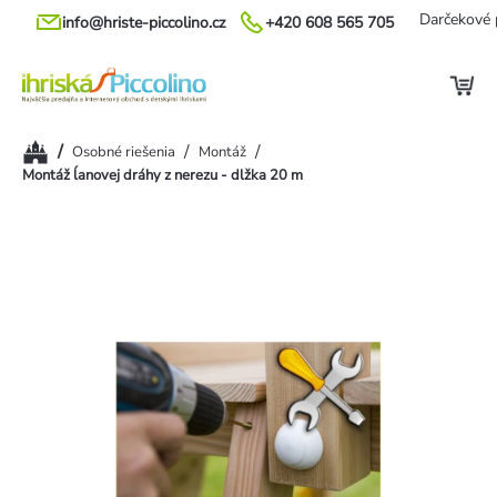
Prejsť
Darčekové 
info@hriste-piccolino.cz
+420 608 565 705
na
obsah
Domov
/
/
/
Osobné riešenia
Montáž
Montáž ĺanovej dráhy z nerezu - dlžka 20 m