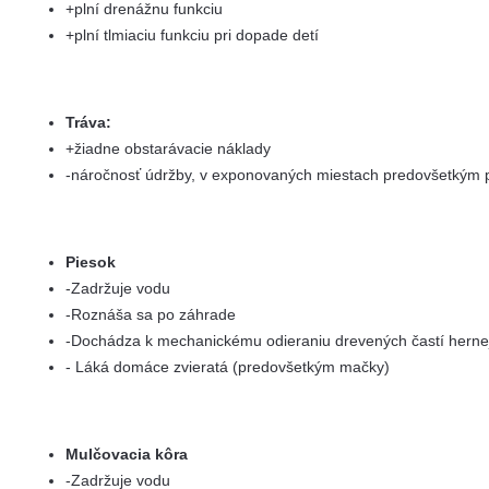
+plní drenážnu funkciu
+plní tlmiaciu funkciu pri dopade detí
Tráva:
+žiadne obstarávacie náklady
-náročnosť údržby, v exponovaných miestach predovšetkým
Piesok
-Zadržuje vodu
-Roznáša sa po záhrade
-Dochádza k mechanickému odieraniu drevených častí herne
- Láká domáce zvieratá (predovšetkým mačky)
Mulčovacia kôra
-Zadržuje vodu