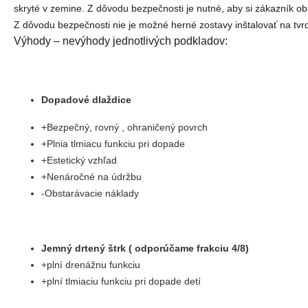
skryté v zemine. Z dôvodu bezpečnosti je nutné, aby si zákazník o
Z dôvodu bezpečnosti nie je možné herné zostavy inštalovať na tvrdý
Výhody – nevýhody jednotlivých podkladov:
Dopadové dlaždice
+Bezpečný, rovný , ohraničený povrch
+Plnia tlmiacu funkciu pri dopade
+Estetický vzhľad
+Nenáročné na údržbu
-Obstarávacie náklady
Jemný drtený štrk ( odporúčame frakciu 4/8)
+plní drenážnu funkciu
+plní tlmiaciu funkciu pri dopade detí