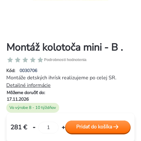
Montáž kolotoča mini - B .
Priemerné
Podrobnosti hodnotenia
hodnotenie
Kód:
0030706
produktu
Montáže detských ihrísk realizujeme po celej SR.
je
Detailné informácie
0,0
Môžeme doručiť do:
z
17.11.2026
5
Vo výrobe 8 - 10 týždňov
hviezdičiek.
281 €
Pridať do košíka
Jednotková
cena: