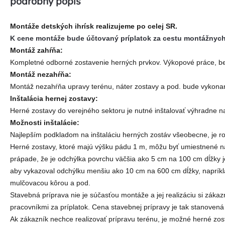
podrobný popis
Montáže detských ihrísk realizujeme po celej SR.
K cene montáže bude účtovaný príplatok za cestu montážnych p
Montáž zahŕňa:
Kompletné odborné zostavenie herných prvkov. Výkopové práce, be
Montáž nezahŕňa:
Montáž nezahŕňa upravy terénu, náter zostavy a pod. bude vykon
Inštalácia hernej zostavy:
Herné zostavy do verejného sektoru je nutné inštalovať výhradne n
Možnosti inštalácie:
Najlepším podkladom na inštaláciu herných zostáv všeobecne, je r
Herné zostavy, ktoré majú výšku pádu 1 m, môžu byť umiestnené na 
prápade, že je odchýlka povrchu väčšia ako 5 cm na 100 cm dĺžky 
aby vykazoval odchýlku menšiu ako 10 cm na 600 cm dĺžky, naprík
mulčovacou kôrou a pod.
Stavebná príprava nie je súčasťou montáže a jej realizáciu si zá
pracovníkmi za príplatok. Cena stavebnej prípravy je tak stanovená 
Ak zákazník nechce realizovať prípravu terénu, je možné herné zos