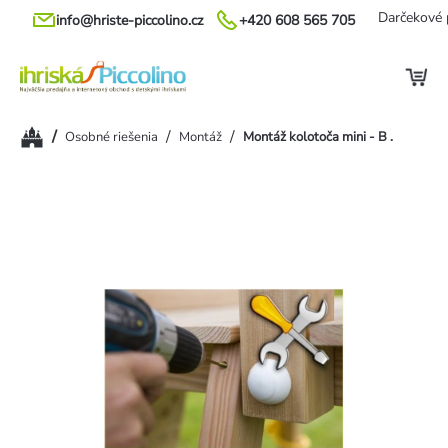
Prejsť
Darčekové 
info@hriste-piccolino.cz
+420 608 565 705
na
obsah
Domov
/
/
/
Osobné riešenia
Montáž
Montáž kolotoča mini - B .