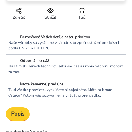
Zdieľať
Strážiť
Tlač
Bezpečnosť Vašich detí je našou prioritou
Naše výrobky sú vyrábané v súlade s bezpečnostnými predpismi
podľa EN 71 a EN 1176.
Odborná montáž
Náš tím skúsených technikov šetrí váš čas a urobia odbornú montáž
za vás.
Istota kamennej predajne
Tu si všetko prezriete, vyskúšate aj objednáte. Máte to k nám
ďaleko? Potom Vás pozývame na virtuálnu prehliadku.
Popis