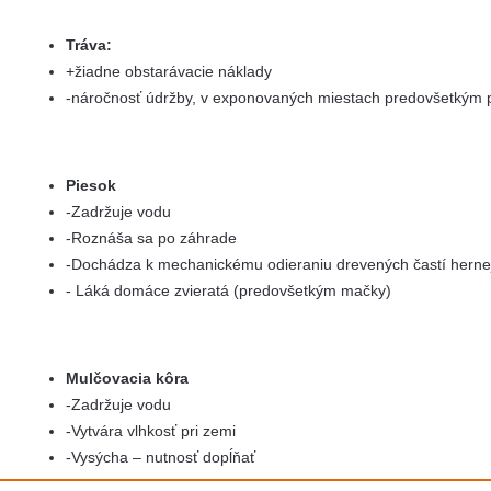
Tráva:
+žiadne obstarávacie náklady
-náročnosť údržby, v exponovaných miestach predovšetkým
Piesok
-Zadržuje vodu
-Roznáša sa po záhrade
-Dochádza k mechanickému odieraniu drevených častí herne
- Láká domáce zvieratá (predovšetkým mačky)
Mulčovacia kôra
-Zadržuje vodu
-Vytvára vlhkosť pri zemi
-Vysýcha – nutnosť dopĺňať