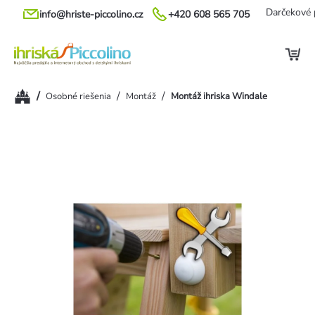
Prejsť
Darčekové 
info@hriste-piccolino.cz
+420 608 565 705
na
obsah
Domov
/
/
/
Osobné riešenia
Montáž
Montáž ihriska Windale