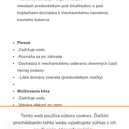
miestach predovšetkým pod šmykľavkou a pod
hojdačkami dochádza k mechanickému narušeniu
travneho koberca
Piesok
-Zadržuje vodu
-Roznáša sa po záhrade
-Dochádza k mechanickému odieraniu drevených častí
hernej zostavy
- Láká domáce zvieratá (predovšetkým mačky)
Mulčovacia kôra
-Zadržuje vodu
-Vytvára vlhkosť pri zemi
-Vysýcha – nutnosť dopĺňať
Tento web používa súbory cookies. Ďalším
prechádzaním tohto webu vyjadrujete súhlas s ich
Po relizácii montáže obdržíte daňový doklad a predávací