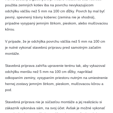
použitia zemných kotiev iba na povrchu nevykazujúcom
odchýlku väčšiu než 5 mm na 100 cm dĺžky. Povrch by mal byť
pevný, spevnený trávny koberec (zemina nie je vhodná),
prípadne vysypaný jemným štrkom, pieskom, alebo mulčovaciou
kôrou.
V prípade, že je odchýlka povrchu väčšia než 5 mm na 100 cm
je nutné vykonať stavebnú prípravu pred samotným začatím
montáže.
Stavebná príprava zahŕňa upravenie terénu tak, aby vykazoval
odchýlku menšiu než 5 mm na 100 cm dĺžky, napríklad
odkopaním zeminy, vysypaním priestoru nutným na umiestnenie
hernej zostavy jemným štrkom, pieskom, mulčovacou kôrou a
pod.
Stavebná príprava nie je súčasťou montáže a jej realizáciu si
zákazník vykonáva sám, na svoj účet. Avšak je možné vykonať