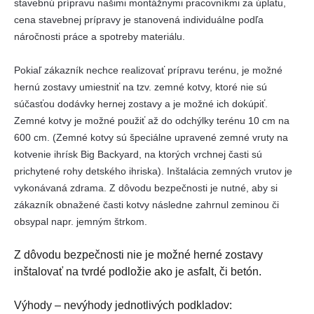
stavebnú prípravu našimi montážnymi pracovníkmi za úplatu,
cena stavebnej prípravy je stanovená individuálne podľa
náročnosti práce a spotreby materiálu.
Pokiaľ zákazník nechce realizovať prípravu terénu, je možné
hernú zostavy umiestniť na tzv. zemné kotvy, ktoré nie sú
súčasťou dodávky hernej zostavy a je možné ich dokúpiť.
Zemné kotvy je možné použiť až do odchýlky terénu 10 cm na
600 cm. (Zemné kotvy sú špeciálne upravené zemné vruty na
kotvenie ihrísk Big Backyard, na ktorých vrchnej časti sú
prichytené rohy detského ihriska). Inštalácia zemných vrutov je
vykonávaná zdrama. Z dôvodu bezpečnosti je nutné, aby si
zákazník obnažené časti kotvy následne zahrnul zeminou či
obsypal napr. jemným štrkom.
Z dôvodu bezpečnosti nie je možné herné zostavy
inštalovať na tvrdé podložie ako je asfalt, či betón.
Výhody – nevýhody jednotlivých podkladov: