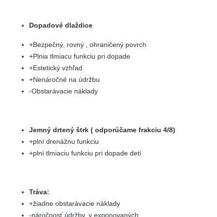
Dopadové dlaždice
+Bezpečný, rovný , ohraničený povrch
+Plnia tlmiacu funkciu pri dopade
+Estetický vzhľad
+Nenáročné na údržbu
-Obstarávacie náklady
Jemný drtený štrk ( odporúčame frakciu 4/8)
+plní drenážnu funkciu
+plní tlmiaciu funkciu pri dopade detí
Tráva:
+žiadne obstarávacie náklady
-náročnosť údržby, v exponovaných