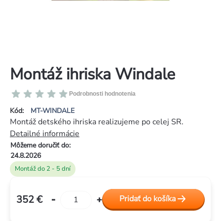
Montáž ihriska Windale
Priemerné
Podrobnosti hodnotenia
hodnotenie
Kód:
MT-WINDALE
produktu
Montáž detského ihriska realizujeme po celej SR.
je
Detailné informácie
0,0
Môžeme doručiť do:
z
24.8.2026
5
Montáž do 2 - 5 dní
hviezdičiek.
352 €
Pridať do košíka
Jednotková
cena: