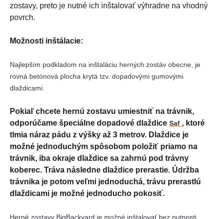
zostavy, preto je nutné ich inštalovať výhradne na vhodný
povrch.
Možnosti inštálacie:
Najlepším podkladom na inštaláciu herných zostáv obecne, je
rovná betónová plocha krytá tzv. dopadovými gumovými
dlaždicami.
Pokiaľ chcete hernú zostavu umiestniť na trávnik,
odporúčame špeciálne dopadové dlaždice
, ktoré
Saf
tlmia náraz pádu z výšky až 3 metrov. Dlaždice je
možné jednoduchým spôsobom položiť priamo na
trávnik, iba okraje dlaždice sa zahrnú pod trávny
koberec. Tráva následne dlaždice prerastie. Údržba
trávnika je potom veľmi jednoduchá, trávu prerastlú
dlaždicami je možné jednoducho pokosiť.
Herné zostavy BigBackyard je možné inštalovať bez nutnosti