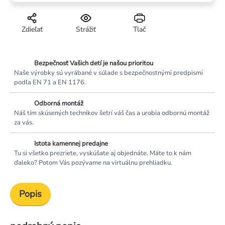
Zdieľať
Strážiť
Tlač
Bezpečnosť Vašich detí je našou prioritou
Naše výrobky sú vyrábané v súlade s bezpečnostnými predpismi
podľa EN 71 a EN 1176.
Odborná montáž
Náš tím skúsených technikov šetrí váš čas a urobia odbornú montáž
za vás.
Istota kamennej predajne
Tu si všetko prezriete, vyskúšate aj objednáte. Máte to k nám
ďaleko? Potom Vás pozývame na virtuálnu prehliadku.
Popis